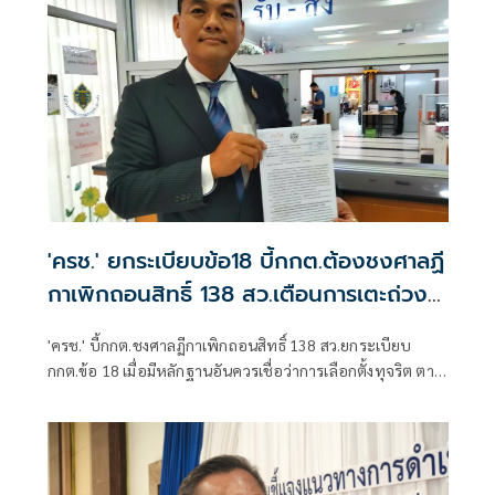
'ครช.' ยกระเบียบข้อ18 บี้กกต.ต้องชงศาลฏี
กาเพิกถอนสิทธิ์ 138 สว.เตือนการเตะถ่วง
ถือว่าผิดกม.
'ครช.' บี้กกต.ชงศาลฏีกาเพิกถอนสิทธิ์ 138 สว.ยกระเบียบ
กกต.ข้อ 18 เมื่อมีหลักฐานอันควรเชื่อว่าการเลือกตั้งทุจริต ตาม
สำนวนการสอบสวนDSI-กก.ชุดที่26 ปรากฏชัดแจ้งแล้วว่ามีการ
ทุจริตกกต.ต้องทำหน้าที่ยื่นศาลฎีกา การตั้งกก.สอบสวน จึง
เป็นการกระทำที่เตะถ่วงและผิดกฎหมาย