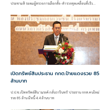
ประชามติ ระดมผู้ตรวจการเลือกตั้ง–ตำรวจชุดเคลื่อนที่เร็ว
ป้องกันซื้อสิทธิขายเสียง ย้ำ ปชช.พบเบาะแสแจ้งทันที เผยมี
ร้องเรียนเจ้าหน้าที่ไม่เป็นกลางที่พิจิตรแล้ว
เปิดทรัพย์สินประธาน กกต.ป้ายแดงรวย 85
ล้านบาท
ป.ป.ช.เปิดทรัพย์สิน 'ณรงค์ กลั่นวารินทร์' ประธาน กกต.คนใหม่
รวย 85 ล้าน มีหนี้ 4.4 ล้านบาท