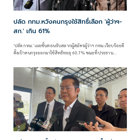
ปลัด กทม.หวังคนกรุงใช้สิทธิ์เลือก 'ผู้ว่าฯ-
สก.' เกิน 61%
'ปลัด กทม.' เผยขั้นตอนจับสลากผู้สมัครผู้ว่าฯ กทม.เรียบร้อยดี
ตั้งเป้าคนกรุงออกมาใช้สิทธิทะลุ 60.7% ขณะที่ประธาน
กกต.ยันความพร้อมเลือกตั้งกทม.-พัทยา ยันไม่มีบาร์โค้ด