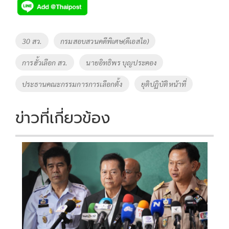
e
tt
p
e
ar
b
er
y
e
o
Li
Tags
30 สว.
กรมสอบสวนคดีพิเศษ(ดีเอสไอ)
o
n
การฮั้วเลือก สว.
นายอิทธิพร บุญประคอง
k
k
ประธานคณะกรรมการการเลือกตั้ง
ยุติปฏิบัติหน้าที่
ข่าวที่เกี่ยวข้อง