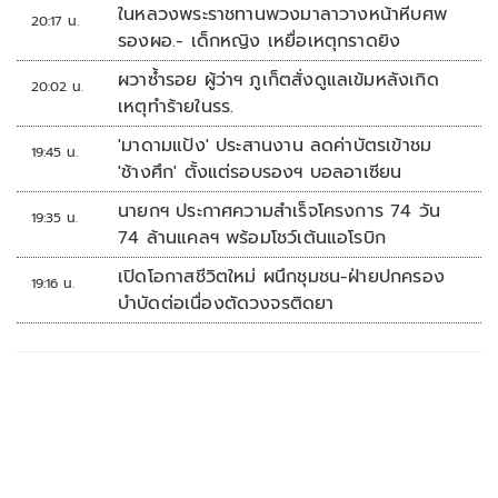
ในหลวงพระราชทานพวงมาลาวางหน้าหีบศพ
20:17 น.
รองผอ.- เด็กหญิง เหยื่อเหตุกราดยิง
ผวาซ้ำรอย ผู้ว่าฯ ภูเก็ตสั่งดูแลเข้มหลังเกิด
20:02 น.
เหตุทำร้ายในรร.
'มาดามแป้ง' ประสานงาน ลดค่าบัตรเข้าชม
19:45 น.
'ช้างศึก' ตั้งแต่รอบรองฯ บอลอาเซียน
นายกฯ ประกาศความสำเร็จโครงการ 74 วัน
19:35 น.
74 ล้านแคลฯ พร้อมโชว์เต้นแอโรบิก
เปิดโอกาสชีวิตใหม่ ผนึกชุมชน-ฝ่ายปกครอง
19:16 น.
บำบัดต่อเนื่องตัดวงจรติดยา