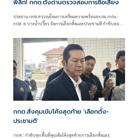
พิลึก! กกต.ตั้งด่านตรวจสอบการซื้อเสียง
ประธาน กกต.ตรวจเยี่ยมการเตรียมความพร้อมอบรม กปน.-
กปส. อ.บางน้ำปรี้ยว จัดการเลือกตั้งและประชามติ กำชับออก
หาข่าวซื้อเสียง วอน ปชช.เข้าใจตั้งด่านสกัด อาจกระทบสิทธิ
กกต.สั่งคุมเข้มโค้งสุดท้าย 'เลือกตั้ง-
ประชามติ'
'กกต.' กำชับทุกพื้นที่คุมเข้มโค้งสุดท้ายการเลือกตั้งและ