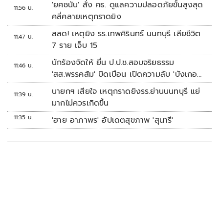
'ยศชนัน' สั่ง ศธ. ดูแลความปลอดภัยขั้นสูงสุด
11:56 น.
คลี่คลายเหตุกราดยิง
สลด! เหตุยิง รร.เทพศิรินทร์ นนทบุรี เสียชีวิต
11:47 น.
7 ราย เจ็บ 15
นักร้องจัดให้ ยื่น ป.ป.ช.สอบจริยธรรม
11:46 น.
'สส.พรรคส้ม' บิดเบือน เปิดความลับ 'บังเกอร์
ทหาร'
นายกฯ เสียใจ เหตุกราดยิงรร.ย่านนนทบุรี แย่
11:39 น.
มากไม่ควรเกิดขึ้น
11:35 น.
'ฮาย อาภาพร' อัปเดตสุขภาพ 'สุนารี'