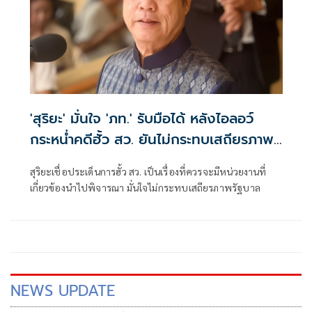
'สุริยะ' มั่นใจ 'ภท.' รับมือได้ หลังไอลอว์
กระหน่ำคดีฮั้ว สว. ยันไม่กระทบเสถียรภาพ
รัฐบาล
สุริยะเชื่อประเด็นการฮั้ว สว. เป็นเรื่องที่ควรจะมีหน่วยงานที่
เกี่ยวข้องนำไปพิจารณา มั่นใจไม่กระทบเสถียรภาพรัฐบาล
NEWS UPDATE