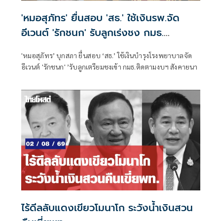
'หมอสุภัทร' ยื่นสอบ 'สธ.' ใช้เงินรพ.จัด
อีเวนต์ 'รักชนก' รับลูกเร่งชง กมธ.
สังคายนา
'หมอสุภัทร’ บุกสภา ยื่นสอบ ‘สธ.’ ใช้เงินบำรุงโรงพยาบาลจัด
อีเวนต์ 'รักชนก' ’รับลูกเตรียมชงเข้า กมธ.ติดตามงบฯ สังคายนา
ไร้ดีลลับแดงเขียวโมนาโก ระวังน้ำเงินสวน