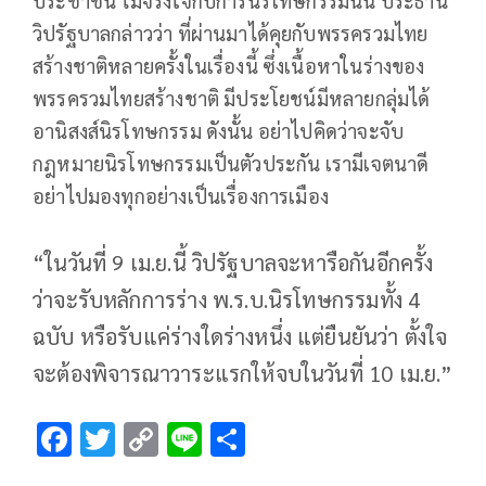
ประชาชน ไม่จริงใจกับการนิรโทษกรรมนั้น ประธาน
วิปรัฐบาลกล่าวว่า ที่ผ่านมาได้คุยกับพรรครวมไทย
สร้างชาติหลายครั้งในเรื่องนี้ ซึ่งเนื้อหาในร่างของ
พรรครวมไทยสร้างชาติ มีประโยชน์มีหลายกลุ่มได้
อานิสงส์นิรโทษกรรม ดังนั้น อย่าไปคิดว่าจะจับ
กฎหมายนิรโทษกรรมเป็นตัวประกัน เรามีเจตนาดี
อย่าไปมองทุกอย่างเป็นเรื่องการเมือง
“ในวันที่ 9 เม.ย.นี้ วิปรัฐบาลจะหารือกันอีกครั้ง
ว่าจะรับหลักการร่าง พ.ร.บ.นิรโทษกรรมทั้ง 4
ฉบับ หรือรับแค่ร่างใดร่างหนึ่ง แต่ยืนยันว่า ตั้งใจ
จะต้องพิจารณาวาระแรกให้จบในวันที่ 10 เม.ย.”
F
T
C
Li
S
ac
wi
o
n
h