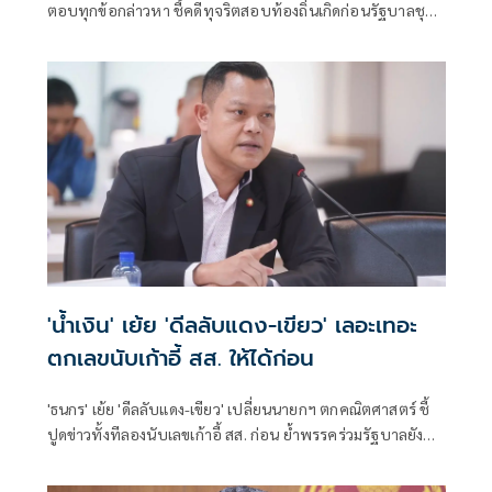
ตอบทุกข้อกล่าวหา ชี้คดีทุจริตสอบท้องถิ่นเกิดก่อนรัฐบาลชุด
ปัจจุบันเข้าบริหารประเทศ พร้อมยืนยันไม่เกี่ยวข้องกับนายก
รัฐมนตรีและรัฐมนตรีพรรคภูมิใจไทย
'น้ำเงิน' เย้ย 'ดีลลับแดง-เขียว' เลอะเทอะ
ตกเลขนับเก้าอี้ สส. ให้ได้ก่อน
'ธนกร' เย้ย 'ดีลลับแดง-เขียว' เปลี่ยนนายกฯ ตกคณิตศาสตร์ ชี้
ปูดข่าวทั้งทีลองนับเลขเก้าอี้ สส. ก่อน ย้ำพรรคร่วมรัฐบาลยัง
แน่นปึ้ก