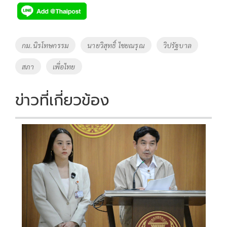
e
tt
p
e
ar
b
er
y
e
o
Li
Tags
กม.นิรโทษกรรม
นายวิสุทธิ์ ไชยณรุณ
วิปรัฐบาล
o
n
สภา
เพื่อไทย
k
k
ข่าวที่เกี่ยวข้อง