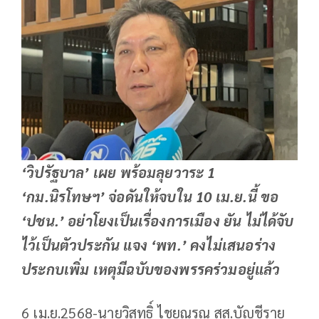
‘วิปรัฐบาล’ เผย พร้อมลุยวาระ 1
‘กม.นิรโทษฯ’ จ่อดันให้จบใน 10 เม.ย.นี้ ขอ
‘ปชน.’ อย่าโยงเป็นเรื่องการเมือง ยัน ไม่ได้จับ
ไว้เป็นตัวประกัน แจง ‘พท.’ คงไม่เสนอร่าง
ประกบเพิ่ม เหตุมีฉบับของพรรคร่วมอยู่แล้ว
6 เม.ย.2568-นายวิสุทธิ์ ไชยณรุณ สส.บัญชีราย