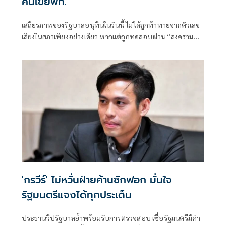
คืนเขี่ยพท.
เสถียรภาพของรัฐบาลอนุทินในวันนี้ ไม่ได้ถูกท้าทายจากตัวเลข
เสียงในสภาเพียงอย่างเดียว หากแต่ถูกทดสอบผ่าน “สงคราม
ข่าวลือ” และความพยายามสร้างภาพความแตกแยกภายในเครือ
ข่ายอำนาจของพรรคภูมิใจไทย
'กรวีร์' ไม่หวั่นฝ่ายค้านซักฟอก มั่นใจ
รัฐมนตรีแจงได้ทุกประเด็น
ประธานวิปรัฐบาลย้ำพร้อมรับการตรวจสอบ เชื่อรัฐมนตรีมีคำ