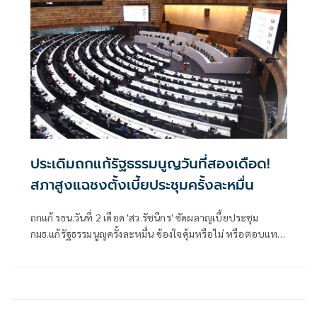
ประเดิมถกแก้รัฐธรรมนูญวันที่สองเดือด!
สภาสูงแฉชงตั้งเบี้ยประชุมครั้งละหมื่น
ถกแก้ รธน.วันที่ 2 เดือด 'สว.รัชนีกร' ซัดผลาญเบี้ยประชุม
กมธ.แก้รัฐธรรมนูญครั้งละหมื่น ข้องใจคุ้มหรือไม่ หรือตอบแทน
พวกกันเอง ด้าน 'ณัฐวุฒิ' ยันไม่เป็นความจริง ฉะทำไมอภิปราย
ไม่ตรงที่สงวนไว้