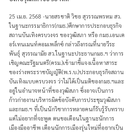
25 เม.ย. 2568 -นายสรชาติ วิชย สุวรรณพรหม สว.
ในฐานะกรรมาธิการ(กมธ.)ศึกษาการประกอบธุรกิจ
สถานบันเทิงครบวงจร ของวุฒิสภา หรือ กมธ.เอนเต
อร์เทนเมนท์คอมเพล็กซ์ กล่าวถึงกรณที่นายวีระ
พันธุ์ สุวรรณามัย สว.ในฐานะประธานกมธ.ฯ ว่าการ
เชิญคณะรัฐมนตรี(ครม.)เข้ามาชี้แจงเนื้อหาสาระ
ของร่างพระราชบัญญัติ(พ.ร.บ.)ประกอบธุรกิจสถาน
บันเทิงแบบครบวงจร ว่าไม่ได้เป็นมติของกมธ.ฯและ
อยู่ในอำนาจหน้าที่ของวุฒิสภา ซึ่งอาจเป็นการ
ก้าวก่ายงานบริหารผิดข้อบังคับการประชุมวุฒิสภา
และกมธ.ฯ ที่เป็นนักวิชาการหลายคนก็รับรู้รับทราบ
แต่ไม่อยากที่จะพูด ตนขอเตือนในฐานะนักการ
เมืองมืออาชีพ เตือนนักการเมืองรุ่นใหม่ที่อยากเป็น