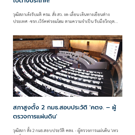
ไปต่างประเทศ!
วุฒิสภาเด้งรับมติ ครม. สั่ง สว. งด-เลื่อน เดินทางเยือนต่าง
ประเทศ -ขรก.เวิร์คฟรอมโฮม ตามความจำเป็น รับมือวิกฤต
ตะวันออกกลาง พร้อมนัดประชุม 16 - 17 มี.ค.
สภาสูงตั้ง 2 กมธ.สอบประวัติ 'คตง. – ผู้
ตรวจการแผ่นดิน'
วุฒิสภา ตั้ง 2 กมธ.สอบประวัติ คตง. - ผู้ตรวจการแผ่นดิน 'เทว