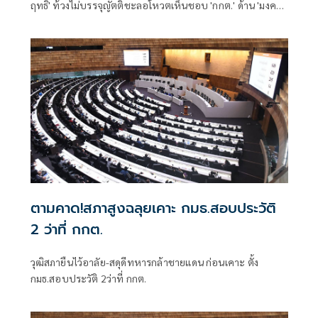
ฤทธิ์' ท้วงไม่บรรจุญัตติชะลอโหวตเห็นชอบ 'กกต.' ด้าน 'มงคล'
ยันการประชุมวิสามัญ ทำได้เฉพาะเรื่องแต่งตั้ง-เห็นชอบเท่านั้น
ตามคาด!สภาสูงฉลุยเคาะ กมธ.สอบประวัติ
2 ว่าที่ กกต.
วุฒิสภายืนไว้อาลัย-สดุดีทหารกล้าชายแดน ก่อนเคาะ ตั้ง
กมธ.สอบประวัติ 2ว่าที่ กกต.