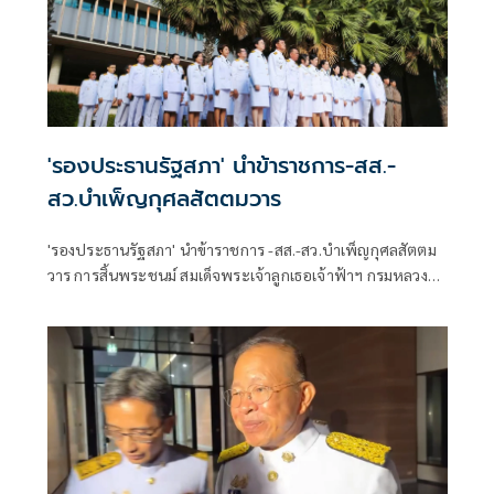
'รองประธานรัฐสภา' นำข้าราชการ-สส.-
สว.บำเพ็ญกุศลสัตตมวาร
'รองประธานรัฐสภา' นำข้าราชการ -สส.-สว.บำเพ็ญกุศลสัตตม
วาร การสิ้นพระชนม์ สมเด็จพระเจ้าลูกเธอเจ้าฟ้าฯ กรมหลวง
ราชสาริณีสิริพัชร มหาวัชรราชธิดา