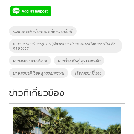
ac
wi
o
n
h
e
tt
p
e
ar
b
er
y
e
o
Li
Tags
กมธ.เอนเตอร์เทนเมนท์คอมเพล็กซ์
o
n
คณะกรรมาธิการ(กมธ.)ศึกษาการประกอบธุรกิจสถานบันเทิง
k
k
ครบวงจร
นายมงคล สุระสัจจะ
นายวีระพันธุ์ สุวรรณามัย
นายสรชาติ วิชย สุวรรณพรหม
เรียกครม.ชี้แจง
ข่าวที่เกี่ยวข้อง