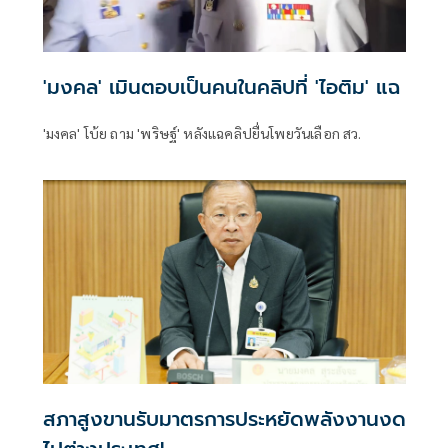
'มงคล' เมินตอบเป็นคนในคลิปที่ 'ไอติม' แฉ
'มงคล' โบ้ย ถาม 'พริษฐ์' หลังแฉคลิปยื่นโพยวันเลือก สว.
สภาสูงขานรับมาตรการประหยัดพลังงานงด