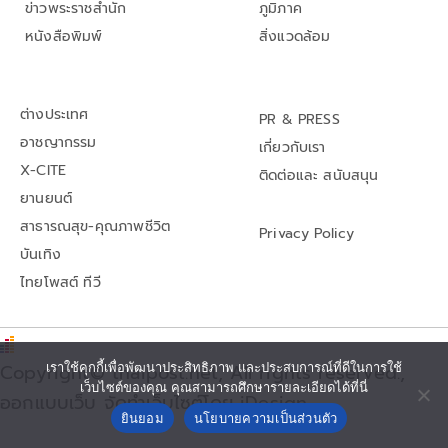
ข่าวพระราชสำนัก
ภูมิภาค
หนังสือพิมพ์
สิ่งแวดล้อม
ต่างประเทศ
PR & PRESS
อาชญากรรม
เกี่ยวกับเรา
X-CITE
ติดต่อและ สนับสนุน
ยานยนต์
สาธารณสุข-คุณภาพชีวิต
Privacy Policy
บันเทิง
ไทยโพสต์ ทีวี
เราใช้คุกกี้เพื่อพัฒนาประสิทธิภาพ และประสบการณ์ที่ดีในการใช้
Copyright© thaipost.net, All rights reserved.,
เว็บไซต์ของคุณ คุณสามารถศึกษารายละเอียดได้ที่นี่
ออกแบบเว็บ จัดทำเว็บไซต์โดย iDesign
ยินยอม
นโยบายความเป็นส่วนตัว