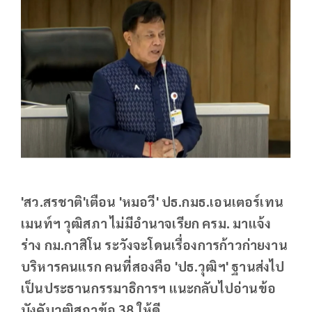
'สว.สรชาติ'เตือน 'หมอวี' ปธ.กมธ.เอนเตอร์เทน
เมนท์ฯ วุฒิสภา ไม่มีอำนาจเรียก ครม. มาแจ้ง
ร่าง กม.กาสิโน ระวังจะโดนเรื่องการก้าวก่ายงาน
บริหารคนแรก คนที่สองคือ 'ปธ.วุฒิฯ' ฐานส่งไป
เป็นประธานกรรมาธิการฯ แนะกลับไปอ่านข้อ
บังคับวุฒิสภาข้อ 38 ให้ดี