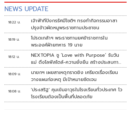
NEWS UPDATE
เจ้าฟ้าทีปังกรรัศมีโชติฯ ทรงทำกิจกรรมอาสา
18:22 น.
ปรุงข้าวผัดหมูพระราชทานประชาชน
โปรดเกล้าฯ พระราชทานยศข้าราชการใน
18:19 น.
พระองค์ฝ่ายทหาร 19 นาย
NEXTOPIA ชู ‘Love with Purpose’ รับวัน
18:12 น.
แม่ ดึงไลฟ์สไตล์-ความยั่งยืน สร้างประสบกา
รณ์ช้อปปิงมีความหมาย
นายกฯ เผยสาเหตุกราดยิง เครียดเรื่องเรียน
18:09 น.
วางแผนก่อเหตุ มีเป้าหมายชัดเจน
'ประเสริฐ' คุมเข้มอาวุธในโรงเรียนทั่วประเทศ โว
18:08 น.
โรงเรียนต้องเป็นพื้นที่ปลอดภัย