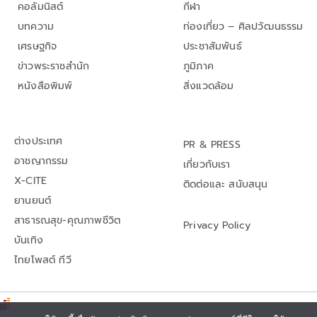
คอลัมนิสต์
กีฬา
บทความ
ท่องเที่ยว – ศิลปวัฒนธรรม
เศรษฐกิจ
ประชาสัมพันธ์
ข่าวพระราชสำนัก
ภูมิภาค
หนังสือพิมพ์
สิ่งแวดล้อม
ต่างประเทศ
PR & PRESS
อาชญากรรม
เกี่ยวกับเรา
X-CITE
ติดต่อและ สนับสนุน
ยานยนต์
สาธารณสุข-คุณภาพชีวิต
Privacy Policy
บันเทิง
ไทยโพสต์ ทีวี