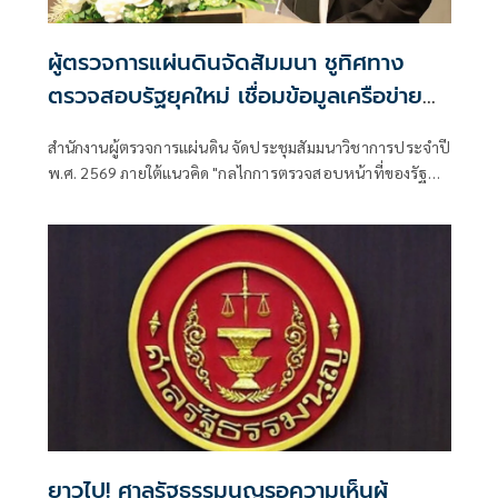
ผู้ตรวจการแผ่นดินจัดสัมมนา ชูทิศทาง
ตรวจสอบรัฐยุคใหม่ เชื่อมข้อมูลเครือข่าย
ความร่วมมือ
สำนักงานผู้ตรวจการแผ่นดิน จัดประชุมสัมมนาวิชาการประจำปี
พ.ศ. 2569 ภายใต้แนวคิด "กลไกการตรวจสอบหน้าที่ของรัฐ
กุญแจสู่การสร้างธรรมาภิบาลอย่างยั่งยืน” โดยมีคณะผู้บริหาร ผู้
แทนหน่วยงานภาครัฐ องค์กรอิสระ หน่วยงานภาคี นักวิชาการ
จำนวนมาก เข้าร่วม แลกเปลี่ยนองค์ความรู้และประสบการณ์
การทำงาน เพื่อยกระดับการบริการภาครัฐให้มีประสิทธิภาพ
ประชาชนเข้าถึงง่าย แก้ปัญหาได้รวดเร็ว และป้องกันไม่ให้เกิด
ความเดือดร้อนซ้ำ
ยาวไป! ศาลรัฐธรรมนูญรอความเห็นผู้