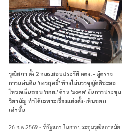
วุฒิสภา ตั้ง 2 กมธ.สอบประวัติ คตง. - ผู้ตรวจ
การแผ่นดิน 'เทวฤทธิ์' ท้วงไม่บรรจุญัตติชะลอ
โหวตเห็นชอบ 'กกต.' ด้าน 'มงคล' ยันการประชุม
วิสามัญ ทำได้เฉพาะเรื่องแต่งตั้ง-เห็นชอบ
เท่านั้น
26 ก.พ.2569 - ที่รัฐสภา ในการประชุมวุฒิสภาสมัย