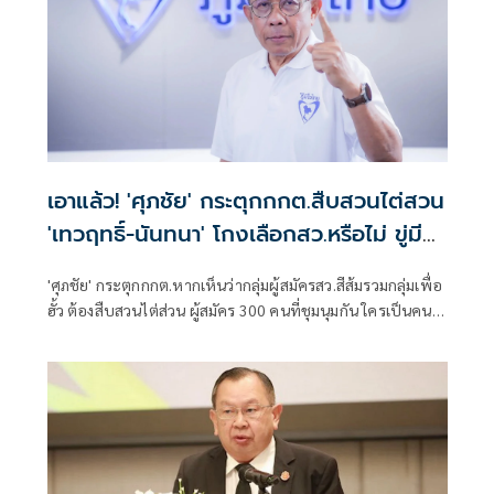
เอาแล้ว! 'ศุภชัย' กระตุกกกต.สืบสวนไต่สวน
'เทวฤทธิ์-นันทนา' โกงเลือกสว.หรือไม่ ขู่มี
หลักฐานเพียบ
'ศุภชัย' กระตุกกกต.หากเห็นว่ากลุ่มผู้สมัครสว.สีส้มรวมกลุ่มเพื่อ
ฮั้ว ต้องสืบสวนไต่ส่วน ผู้สมัคร 300 คนที่ชุมนุมกัน ใครเป็นคน
จ่ายค่าจัดเลี้ยง ค่าเช่าห้องประชุม ตั๋วเครื่องบิน พักที่ไหน ใคร
จ่าย 'เทวฤทธิ์ -นันทนา'โกงหรือไม่ ขู่หรือยากให้มีการร้อง ยินดี
จัดให้หลักฐานเพียบ