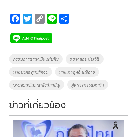
F
T
C
Li
S
ac
wi
o
n
h
e
tt
p
e
ar
b
er
y
e
o
Li
Tags
กรรมการตรวจเงินแผ่นดิน
ตรวจสอบประวัติ
o
n
นายมงคล สุระสัจจะ
นายเทวฤทธิ์ มณีฉาย
k
k
ประชุมวุฒิสภาสมัยวิสามัญ
ผู้ตรวจการแผ่นดิน
ข่าวที่เกี่ยวข้อง