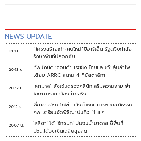
สินค้าและแรงงานต่างด้าวผิดกฎหมาย ขณะที่อดีตผู้นำท้องถิ่นคู่
กรณี ตชด. คดีขนแรงงานเถื่อน ถูกคำสั่งปลดออกจากตำแหน่ง
แล้ว
NEWS UPDATE
“โครงสร้างเก่า-คนใหม่”บีอาร์เอ็น รัฐตรึงกำลัง
0:01 น.
รักษาพื้นที่ปลอดภัย
ทัพนักบิด 'ฮอนด้า เรซซิ่ง ไทยแลนด์' ลุ้นล่าโพ
20:43 น.
เดียม ARRC สนาม 4 ที่มัลดาลิกา
‘ศุภมาส’ สั่งเข้มตรวจคลินิกเสริมความงาม ย้ำ
20:32 น.
โฆษณาราคาต้องจ่ายจริง
พี่ชาย 'ฮลุน โซโล่' แจ้งกำหนดการสวดอภิธรรม
20:12 น.
ศพ เตรียมจัดพิธีฌาปนกิจ 11 ส.ค.
'ลลิดา' โต้ 'รักชนก' ปมงบน้ำบาดาล ชี้พื้นที่
20:07 น.
ปชน.ได้วงเงินเฉลี่ยสูงสุด