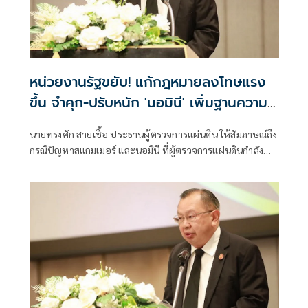
หน่วยงานรัฐขยับ! แก้กฎหมายลงโทษแรง
ขึ้น จำคุก-ปรับหนัก 'นอมินี' เพิ่มฐานความ
ผิดฟอกเงิน ยึดที่ดินด้วย
นายทรงศัก สายเชื้อ ประธานผู้ตรวจการแผ่นดิน ให้สัมภาษณ์ถึง
กรณีปัญหาสแกมเมอร์ และนอมินี ที่ผู้ตรวจการแผ่นดินกำลัง
ดำเนินการอยู่ ว่า สำหรับปัญหาที่เกี่ยวข้องกับประเทศเพื่อน
บ้านและต่างประเทศ อาทิ เรื่องสแกมเมอร์ ผู้ตรวจการแผ่นดิน
ได้ลงพื้นที่ตามรอยแนวชายแดนหลายแห่ง เ