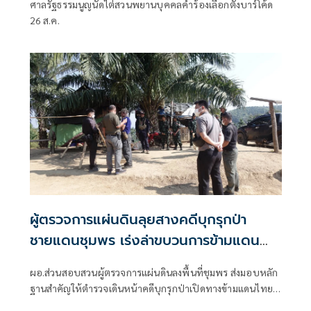
ศาลรัฐธรรมนูญนัดไต่สวนพยานบุคคลคำร้องเลือกตั้งบาร์โค้ด
26 ส.ค.
ผู้ตรวจการแผ่นดินลุยสางคดีบุกรุกป่า
ชายแดนชุมพร เร่งล่าขบวนการข้ามแดน
เถื่อน
ผอ.ส่วนสอบสวนผู้ตรวจการแผ่นดินลงพื้นที่ชุมพร ส่งมอบหลัก
ฐานสำคัญให้ตำรวจเดินหน้าคดีบุกรุกป่าเปิดทางข้ามแดนไทย-
เมียนมา หลังพบเครือข่ายรุกพื้นที่ป่าอนุรักษ์ใช้เป็นเส้นทางขน