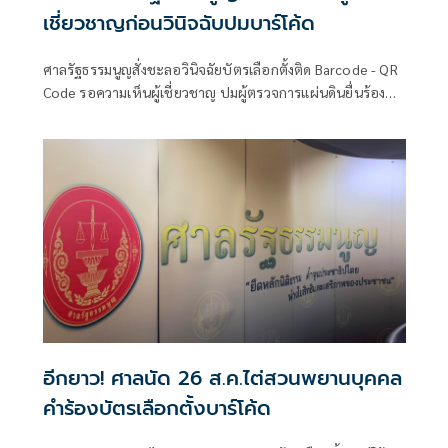
เชี่ยวชาญก่อนวินิจฉับปมบาร์โค้ด
ศาลรัฐธรรมนูญสั่งชะลอวินิจฉัยบัตรเลือกตั้งติด Barcode - QR
Code รอความเห็นผู้เชี่ยวชาญ ปมผู้ตรวจการแผ่นดินยื่นร้องส่อ
ไม่เป็นความลับ
อีกยาว! ศาลนัด 26 ส.ค.ไต่สวนพยานบุคคล
คำร้องบัตรเลือกตั้งบาร์โค้ด