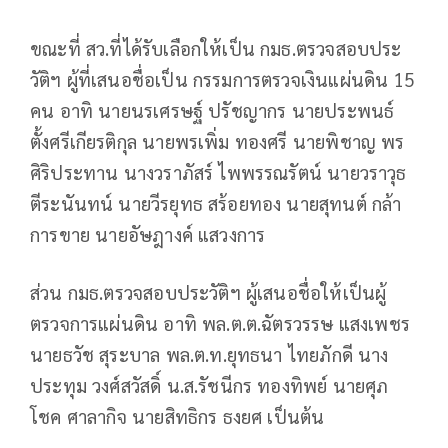
ขณะที่ สว.ที่ได้รับเลือกให้เป็น กมธ.ตรวจสอบประ
วัติฯ ผู้ที่เสนอชื่อเป็น กรรมการตรวจเงินแผ่นดิน 15
คน อาทิ นายนรเศรษฐ์ ปรัชญากร นายประพนธ์
ตั้งศรีเกียรติกุล นายพรเพิ่ม ทองศรี นายพิชาญ พร
ศิริประทาน นางวราภัสร์ ไพพรรณรัตน์ นายวราวุธ
ตีระนันทน์ นายวีรยุทธ สร้อยทอง นายสุทนต์ กล้า
การขาย นายอัษฎางค์ แสวงการ
ส่วน กมธ.ตรวจสอบประวัติฯ ผู้เสนอชื่อให้เป็นผู้
ตรวจการแผ่นดิน อาทิ พล.ต.ต.ฉัตรวรรษ แสงเพชร
นายธวัช สุระบาล พล.ต.ท.ยุทธนา ไทยภักดี นาง
ประทุม วงศ์สวัสดิ์ น.ส.รัชนีกร ทองทิพย์ นายศุภ
โชค ศาลากิจ นายสิทธิกร ธงยศ เป็นต้น