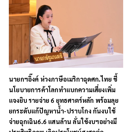
นายกฯอิ๊งค์ ห่วงภาษีอเมริกาฉุดศก.ไทย ชี้
นโยบายการค้าโลกทำแบกความเสี่ยงเพิ่ม
แจงยิบ รายจ่าย 6 ยุทธศาตร์หลัก พร้อมลุย
ยกระดับแก้ปัญหาน้ำ-ปราบโกง กันงบใช้
จ่ายฉุกเฉิน6.6 แสนล้าน ลั่นใช้งบฯอย่างมี
ประสิทธิภาพ เกิดประโยชน์สูงสุดต่อ