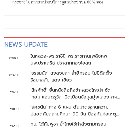
กระจายไปหลายหน่วยบริการดูแลประชาชน 80% ของ
ประเทศ เผยเตรียมปรับวิธีทำงานให้สอดคล้อง พ.ร.บ.ปฐมภูมิ
ยืนยันทุกบาททุกสตางค์ต้องคุ้มค่า
NEWS UPDATE
ในหลวง-พระราชินี พระราชทานเพลิงศพ
18:46 น.
นพ.ปราเสริฐ ปราสาททองโอสถ
'ธรรมนัส' ลงสงขลา ย้ำอีกรอบ ไม่มีดีลตั้ง
18:37 น.
รัฐบาลส้ม แดง เขียว
'สีหศักดิ์' ยื่นหนังสือถึงข้าหลวงใหญ่ฯ ซัด
17:47 น.
'ทอม แอนดรูว์ส' บิดเบือนข้อมูลมุ่งแสวงหาผล
ประโยชน์ทางการเมือง
'ยศชนัน' กาง 6 แผน ดันมาตรฐานความ
17:18 น.
ปลอดภัยสถานศึกษา 90 วัน ป้องกันก่อเหตุ
รุนแรง
ทบ. โต้กัมพูชา ย้ำไทยใช้กำลังตามกรอบ
17:12 น.