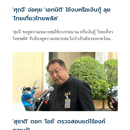
'ศุภจี' จ่อคุย 'เอกนิติ' ใช้งบหรือเงินกู้ ลุย
'ไทยเที่ยวไทยพลัส'
'ศุภจี' ขอดูความเหมาะสมใช้งบประมาณ หรือเงินกู้ 'ไทยเที่ยว
ไทยพลัส' รับต้องดูความเหมาะสม ไม่จำเป็นต้องออกพร้อม
'ไทยช่วยไทยพลัส'
'สุชาติ' ตอก 'ไอซ์' ตรวจสอบแต่ไร้องค์
ความรู้!