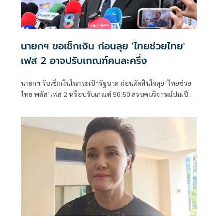
นายกฯ ขอเช็กเงิน ก่อนลุย 'ไทยช่วยไทย'
เฟส 2 อาจปรับเกณฑ์คนละครึ่ง
นายกฯ รับเช็กเงินในกระเป๋ารัฐบาล ก่อนตัดสินใจลุย 'ไทยช่วย
ไทย พลัส' เฟส 2 หรือปรับเกณฑ์ 50:50 สวนคนวิจารณ์ปมเป็น
ภาระประชาชน ชี้การค้า-จีดีพี พุ่งไม่พูดถึง ยันสถานะคลังยัง
แข็งแรง