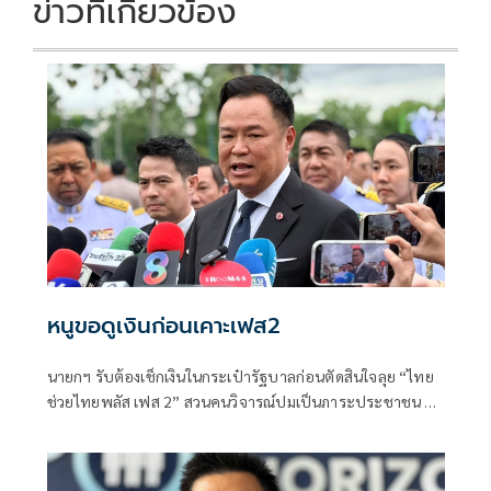
ข่าวที่เกี่ยวข้อง
หนูขอดูเงินก่อนเคาะเฟส2
นายกฯ รับต้องเช็กเงินในกระเป๋ารัฐบาลก่อนตัดสินใจลุย “ไทย
ช่วยไทยพลัส เฟส 2” สวนคนวิจารณ์ปมเป็นภาระประชาชน ชี้
การค้า-จีดีพีพุ่งไม่พูดถึง “ศุภจี” รอถก “เอกนิติ” ดันไทยเที่ยว
ไทยพลัสหรือไม่