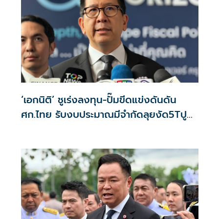
‘เอกนิติ’ ชูเร่งลงทุน-ปั๊มขีดแข่งดันดัน
ศก.ไทย รับงบประมาณมีจำกัดลุยงัด5Tปู
พรมโตยาว