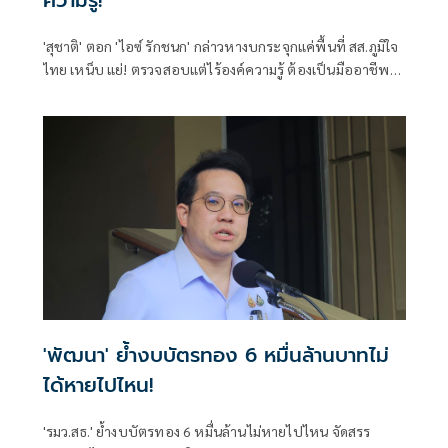
'สุชาติ' ตอก 'ไอซ์ รักชนก' กล่าวหางบกระจุกแค่พื้นที่ สส.ภูมิใจ
ไทย เหน็บ แย่! ตรวจสอบแต่ไร้องค์ความรู้ ต้องเป็นมืออาชีพ
กว่านี้ โอ่รักษาผลประโยชน์สูงสุดในหน่วยงานที่ตัวเองรับผิด
ชอบ
'พัฒนา' ย้ำงบบัตรทอง 6 หมื่นล้านบาทไม่
ได้หายไปไหน!
'รมว.สธ.' ย้ำงบบัตรทอง 6 หมื่นล้านไม่หายไปไหน จัดสรร