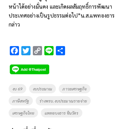
หน้าได้อย่างมั่นคง และเกิดผลสัมฤทธิ์การพัฒนา
ประเทศอย่างเป็นรูปธรรมต่อไป”น.ส.แพทองธาร
กล่าว
F
T
C
Li
S
ac
wi
o
n
h
e
tt
p
e
ar
b
er
y
e
o
Li
Tags
งบ 69
งบประมาณ
ภาวะเศรษฐกิจ
o
n
ภาษีสหรัฐ
ร่างพรบ.งบประมาณรายจ่าย
k
k
เศรษฐกิจไทย
แพทอบงธาร ชินวัตร