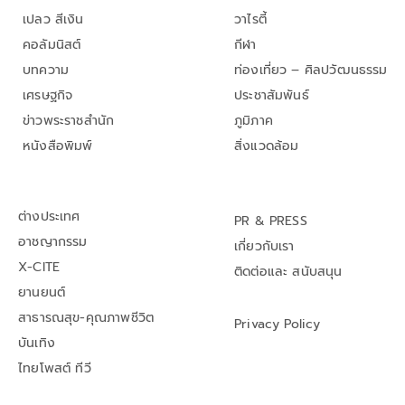
เปลว สีเงิน
วาไรตี้
คอลัมนิสต์
กีฬา
บทความ
ท่องเที่ยว – ศิลปวัฒนธรรม
เศรษฐกิจ
ประชาสัมพันธ์
ข่าวพระราชสำนัก
ภูมิภาค
หนังสือพิมพ์
สิ่งแวดล้อม
ต่างประเทศ
PR & PRESS
อาชญากรรม
เกี่ยวกับเรา
X-CITE
ติดต่อและ สนับสนุน
ยานยนต์
สาธารณสุข-คุณภาพชีวิต
Privacy Policy
บันเทิง
ไทยโพสต์ ทีวี