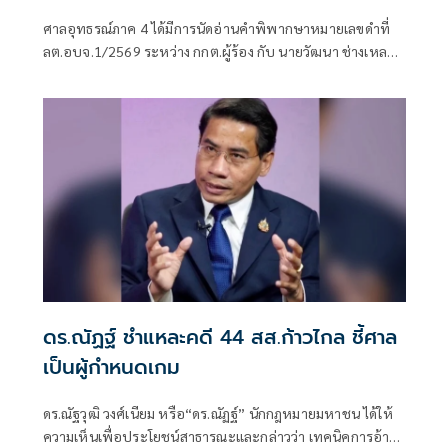
เหลา'
ศาลอุทธรณ์ภาค 4 ได้มีการนัดอ่านคำพิพากษาหมายเลขดำที่
ลต.อบจ.1/2569 ระหว่าง กกต.ผู้ร้อง กับ นายวัฒนา ช่างเหลา
ผู้คัดค้าน เรื่อง พรบ.การเลือกตั้งสมาชิกสภาท้องถิ่นหรือผู้
บริหารท้องถิ่น (ขอให้มีการเลือกตั้ง นายก อบจ.ใหม่)
ดร.ณัฏฐ์ ชำแหละคดี 44 สส.ก้าวไกล ชี้ศาล
เป็นผู้กำหนดเกม
ดร.ณัฐวุฒิ วงศ์เนียม หรือ“ดร.ณัฏฐ์” นักกฎหมายมหาชน ได้ให้
ความเห็นเพื่อประโยชน์สาธารณะและกล่าวว่า เทคนิคการอ้าง