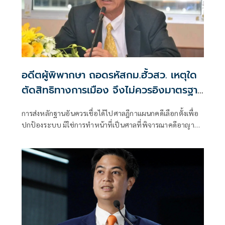
อดีตผู้พิพากษา ถอดรหัสกม.ฮั้วสว. เหตุใด
ตัดสิทธิทางการเมือง จึงไม่ควรอิงมาตรฐาน
เดียวกับคดีอาญา
การส่งหลักฐานอันควรเชื่อได้ไปศาลฎีกาแผนกคดีเลือกตั้งเพื่อ
ปกป้องระบบ มิใช่การทำหน้าที่เป็นศาลที่พิจารณาคดีอาญา
เพื่อลงโทษตัวบุคคล