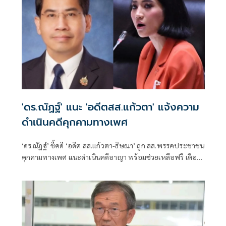
'ดร.ณัฏฐ์' แนะ 'อดีตสส.แก้วตา' แจ้งความ
ดำเนินคดีคุกคามทางเพศ
‘ดร.ณัฏฐ์’ ชี้คดี ‘อดีต สส.แก้วตา-ธิษณา’ ถูก สส.พรรคประชาชน
คุกคามทางเพศ แนะดำเนินคดีอาญา พร้อมช่วยเหลือฟรี เตือน
ประชาชนอย่าตกเป็นเหยื่อกองทุนเรี่ยไรสู้คดี