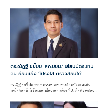
พยานจำ
ดร.ณัฏฐ์ ขยี้ปม 'สก.ปชน.' เสียบบัตรแทน
กัน ย้อนแย้ง 'โปร่งใส ตรวจสอบได้'
ดร.ณัฏฐ์” ขยี้ ปม “สก.” พรรคประชาชนเสียบบัตรแทนกัน
ทุจริตต่อหน้าที่ ย้อนแย้งนโยบายหาเสียง “โปร่งใส ตรวจสอบ
ได้” หาก ปปช.เชือด เป็นอำนาจของศาลอาญาคดีทุจริตฯ