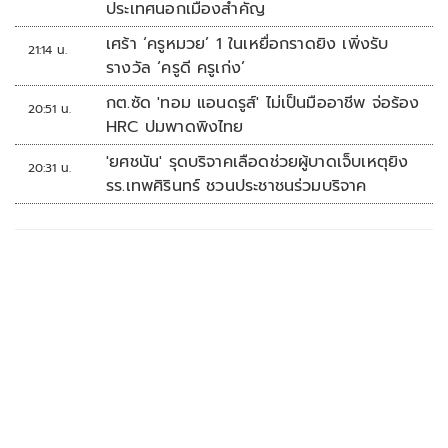
ประเทศนอกเมืองสำคัญ
เศร้า ‘ครูหมวย’ 1 ในเหยื่อกราดยิง เพิ่งรับ
21:14 น.
รางวัล ‘ครูดี ครูเก่ง’
กต.ซัด 'ทอม แอนดรูส์' ไม่เป็นมืออาชีพ จ่อร้อง
20:51 น.
HRC ปมพาดพิงไทย
'ยศชนัน' รุดบริจาคเลือดช่วยผู้บาดเจ็บเหตุยิง
20:31 น.
รร.เทพศิรินทร์ ชวนประชาชนร่วมบริจาค