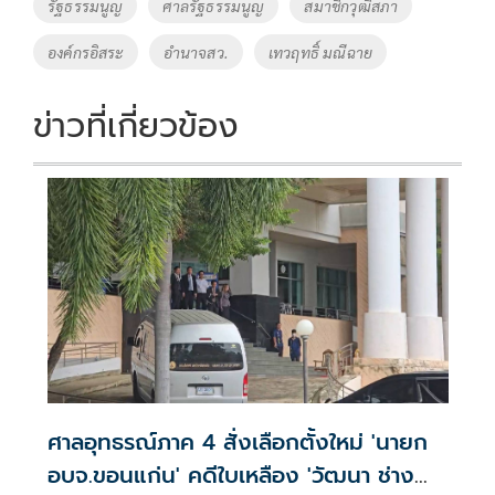
รัฐธรรมนูญ
ศาลรัฐธรรมนูญ
สมาชิกวุฒิสภา
องค์กรอิสระ
อำนาจสว.
เทวฤทธิ์ มณีฉาย
ข่าวที่เกี่ยวข้อง
ศาลอุทธรณ์ภาค 4 สั่งเลือกตั้งใหม่ 'นายก
อบจ.ขอนแก่น' คดีใบเหลือง 'วัฒนา ช่าง