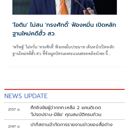
'ไอติม' ไม่สน 'ทรงศักดิ์' ฟ้องหมิ่น เปิดหลัก
ฐานใหม่คดีฮั้ว สว.
'พริษฐ์' ไม่หวั่น 'ทรงศักดิ์' ฟ้องหมิ่นประมาท เดินหน้าเปิดหลัก
ฐานใหม่คดีฮั้ว สว. ชี้ข้อมูลบัตรเลงคะแนนสอดคล้องโพย จี้
'กกต.' ส่งศาลตรวจสอบ
NEWS UPDATE
ศึกชิงชัยผู้ว่ากกท.เหลือ 2 แคนดิเดต
21:57 น.
'โปรดปราน-มีชัย' คุณสมบัติครบถ้วน
ปากีสถานจำกัดการรายงานข่าวของสื่อต่าง
21:47 น.