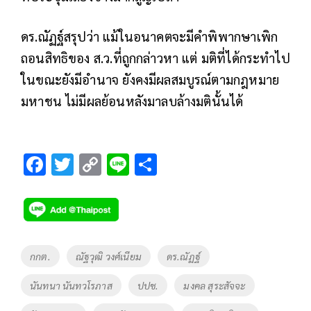
ดร.ณัฏฐ์สรุปว่า แม้ในอนาคตจะมีคำพิพากษาเพิก
ถอนสิทธิของ ส.ว.ที่ถูกกล่าวหา แต่ มติที่ได้กระทำไป
ในขณะยังมีอำนาจ ยังคงมีผลสมบูรณ์ตามกฎหมาย
มหาชน ไม่มีผลย้อนหลังมาลบล้างมตินั้นได้
F
T
C
Li
S
ac
wi
o
n
h
e
tt
p
e
ar
b
er
y
e
o
Li
Tags
กกต.
ณัฐวุฒิ วงศ์เนียม
ดร.ณัฏฐ์
o
n
นันทนา นันทวโรภาส
ปปช.
มงคล สุระสัจจะ
k
k