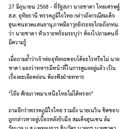
27 มิถุนายน 2568 - ที่รัฐสภา นายชาดา ไทยเศรษฐ์
ส.ส. อุทัยธานี พรรคภูมิใจไทย กล่าวถึงกรณีสมเด็จ
ฮุนเซนอวดแสนยานุภาพมีอาวุธยิงระยะไกลถึงกทม.
ว่า นายชาดา หัวเราะพร้อมระบุว่า ต้องไปถามคนที่
มีความรู้
เมื่อถามย้ำว่าเจ้าพ่ออุทัยจะตอบโต้อะไรหรือไม่ นาย
ชาดา มองว่าทหารมีหน้าที่ในการดูแลอยู่แล้ว เป็น
เรื่องละเอียดอ่อน ต้องฟังฝ่ายทหาร
"โอ๊ย ศักยภาพมาเหนือไทยไม่ได้หรอก"
ถามอีกว่าพรรคภูมิใจไทย รวมถึง นายเนวิน ชิดชอบ
ถูกกล่าวหาอยู่เบื้องหลังจับมือ สมเด็จฮุนเซน ล้ม
รัฐบาล น.ส.แพทองธาร ชินวัตร นายกฯ นายชาดา