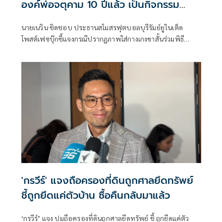
องค์พ่อจตุคาม 10 ปีแล้ว เป็นกิจกรรม
สโมสรบุรีรัมย์ ไม่ใช่งานราชการ
นายเนวิน ชิดชอบ ประธานสโมสรฟุตบอลบุรีรัมย์ยูไนเต็ด
โพสต์เฟซบุ๊กชี้แจงกรณีปรากฏภาพใส่กางเกงขาสั้นร่วมพิธี
บวงสรวงศาลหลักเมืองนครศรีธรรมราช ทำให้ถูกวิจารณ์ไม่
เหมาะสม โดยระบุว่า
'กรวีร์' แจงถือครองที่ดินถูกศาลยึดทรัพย์
ชี้ถูกยึดแค่ตัวบ้าน ซื้อคืนกลับมาแล้ว
‘กรวีร์" แจง ปมถือครองที่ดินถูกศาลยึดทรัพย์ ชี้ ถูกยึดแค่ตัว