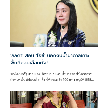
'ลลิดา' สอน 'ไอซ์' บอกงบน้ำบาดาลเคาะ
พื้นที่ก่อนเลือกตั้ง!
รองโฆษกรัฐบาล แจง 'รักชนก' ปมงบน้ำบาดาล ย้ำโครงการ
กำหนดพื้นที่ก่อนเลือกตั้ง ชี้คำขอกว่า 900 แห่ง อนุมัติ 858
แห่งตามหลักเกณฑ์ ไม่ใช่จัดสรรตามการเมือง