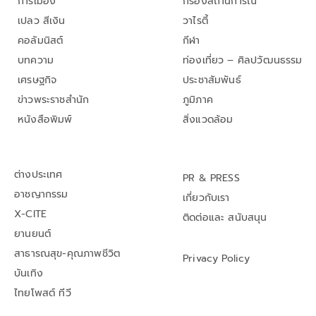
การเมือง
กรองสถานการณ์
เปลว สีเงิน
วาไรตี้
คอลัมนิสต์
กีฬา
บทความ
ท่องเที่ยว – ศิลปวัฒนธรรม
เศรษฐกิจ
ประชาสัมพันธ์
ข่าวพระราชสำนัก
ภูมิภาค
หนังสือพิมพ์
สิ่งแวดล้อม
ต่างประเทศ
PR & PRESS
อาชญากรรม
เกี่ยวกับเรา
X-CITE
ติดต่อและ สนับสนุน
ยานยนต์
สาธารณสุข-คุณภาพชีวิต
Privacy Policy
บันเทิง
ไทยโพสต์ ทีวี