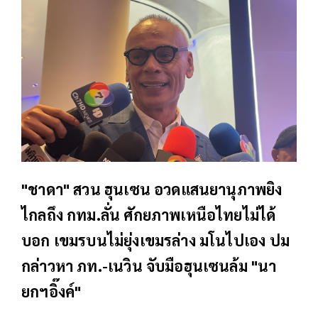
"ชาดา" สวน ฮุนเซน อวดแสนยานุภาพยิง
ไกลถึง กทม.ลั่น ศักยภาพเหนือไทยไม่ได้
บอก เขมรบนไม่ยุ่งเขมรล่าง มโนไปเอง ปม
กล่าวหา ภท.-เนวิน จับมือฮุนเซนล้ม "นา
ยกฯอิ๊งค์"