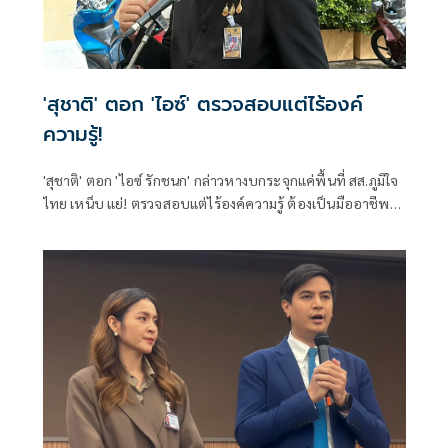
'สุชาติ' ตอก 'ไอซ์' ตรวจสอบแต่ไร้องค์
ความรู้!
'สุชาติ' ตอก 'ไอซ์ รักชนก' กล่าวหางบกระจุกแค่พื้นที่ สส.ภูมิใจ
ไทย เหน็บ แย่! ตรวจสอบแต่ไร้องค์ความรู้ ต้องเป็นมืออาชีพ
กว่านี้ โอ่รักษาผลประโยชน์สูงสุดในหน่วยงานที่ตัวเองรับผิด
ชอบ