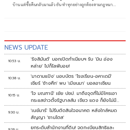
บ้าน แต่ซื้อคืนกลับมาแล้ว ยัน ทำทุกอย่างถูกต้องตามกฎหมาย
ยื่นบัญชีถูกต้องตรวจสอบได้ โต้ปม ‘เนวิน’ นุ่งขาสั้น วอน
แยกแยะ เหตุไปฐานะปธ.สโมสรบุรีรัมย์ ไม่เกี่ยวภูมิใจไทย
NEWS UPDATE
'รังสิมันต์' บอกเปิดทำเนียบฯ รับ 'มิน อ่อง
10:53 น.
หล่าย' ไปก็ไลฟ์บอย!
'มาดามแป้ง' มอบบัตร 'โรงเรียน-อคาเดมี'
10:38 น.
เชียร์ 'ช้างศึก' พบ 'เมียนมา' บอลอาเซียน
'โจ มณฑานี' เย้ย ปชป. มาถึงจุดที่ไม่มีใครเอา
10:15 น.
กระแสข่าวตั้งรัฐบาลส้ม เขียว แดง ก็ยังไม่มีฟ้า
เลย
'เนย์มาร์' ไม่รีบตัดสินใจอนาคต หลังใกล้หมด
9:30 น.
สัญญา 'ซานโตส'
ยกระดับสำนักงานที่ดิน! จดทะเบียนสิทธิและ
9:26 น.