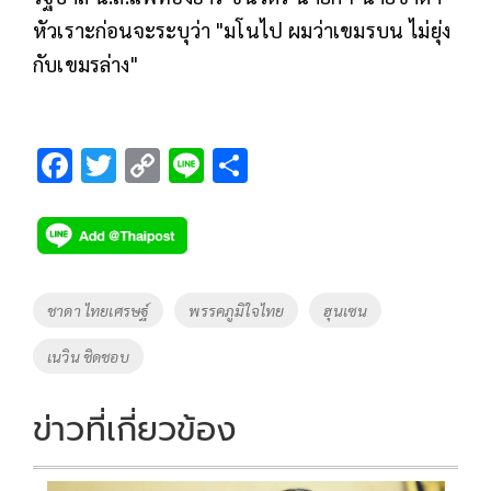
หัวเราะก่อนจะระบุว่า "มโนไป ผมว่าเขมรบน ไม่ยุ่ง
กับเขมรล่าง"
F
T
C
Li
S
ac
wi
o
n
h
e
tt
p
e
ar
b
er
y
e
o
Li
Tags
ชาดา ไทยเศรษฐ์
พรรคภูมิใจไทย
ฮุนเซน
o
n
เนวิน ชิดชอบ
k
k
ข่าวที่เกี่ยวข้อง