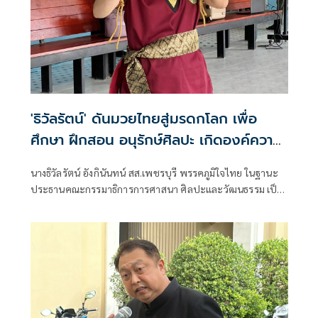
'ธิวัลรัตน์' ดันมวยไทยสู่มรดกโลก เพื่อ
ศึกษา ฝึกสอน อนุรักษ์ศิลปะ เกิดองค์ความ
รู้ สร้างเครือข่ายมวยไทยให้ยั่งยืนในระดับ
นางธิวัลรัตน์ อังกินันทน์ สส.เพชรบุรี พรรคภูมิใจไทย ในฐานะ
นานาชาติ
ประธานคณะกรรมาธิการการศาสนา ศิลปะและวัฒนธรรม เป็น
ประธานเปิดโครงการสัมมนามวยไทยนานาชาติ ประจำปี 2569
ณ โรงเรียนราชประชานุเคราะห์ 47 จังหวัดเพชรบุรี ร่วมกับ
สมาคมสยามยุทธกีฬาพื้นเมืองไทย ตลอดจนทุกภาคส่วน ที่ร่วม
แรงร่วมใจจัดเวทีแห่งการเรียนรู้ เพื่อแลกเปลี่ยนองค์ความรู้และ
สร้างเครือข่ายมวยไทยในระดับนานาชาติ