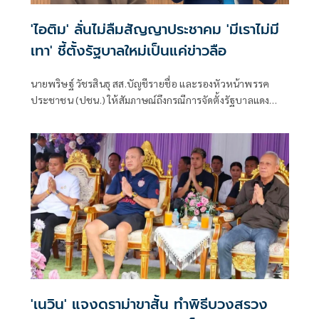
'ไอติม' ลั่นไม่ลืมสัญญาประชาคม 'มีเราไม่มี
เทา' ชี้ตั้งรัฐบาลใหม่เป็นแค่ข่าวลือ
นายพริษฐ์ วัชรสินธุ สส.บัญชีรายชื่อ และรองหัวหน้าพรรค
ประชาชน (ปชน.) ให้สัมภาษณ์ถึงกรณีการจัดตั้งรัฐบาลแดง
เขียว ส้ม ซึ่งร.อ.ธรรมนัส พรหมเผ่า สส.บัญชีรายชื่อ และหัวหน้า
พรรคกล้าธรรม ก็ระบุว่าลืมไปหมดแล้วที่เคยพูดว่า “มีเราไม่มี
เทา” จะเป็นการเปิดโอกาสให้ส้มเข้าร่วมรัฐบาลหรือไม่ ว่า ตอน
นี้ตั้งอยู่บนสมมติฐานหลายอย่างมาก ซึ่งก็ยังไม่ได้มีการยืนยันใน
แต่ละภาคส่วน
'เนวิน' แจงดราม่าขาสั้น ทำพิธีบวงสรวง