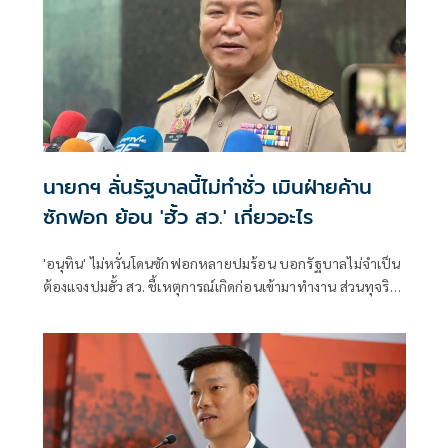
นายกฯ ลั่นรัฐบาลนี้ไม่ทำชั่ว เมินฝ่ายค้าน
ซักฟอก ย้อน 'ฮั้ว สว.' เกี่ยวอะไร
'อนุทิน' ไม่หวั่นโดนซักฟอกหลายปมร้อน บอกรัฐบาลไม่จำเป็น
ต้องแจงปมฮั้ว สว. ชี้เหตุการณ์เกิดก่อนเข้ามาทำงาน ส่วนทุจริต
สอบท้องถิ่นทำเต็มที่ เรื่องจบแล้ว ยันไม่ต้องมีองครักษ์พิทักษ์