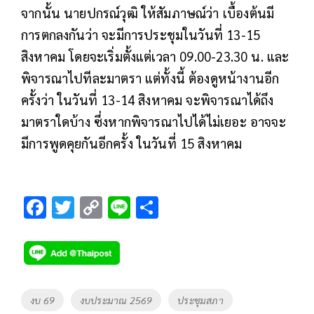
จากนั้น นายปกรณ์วุฒิ ให้สัมภาษณ์ว่า เบื้องต้นมี
การตกลงกันว่า จะมีการประชุมในวันที่ 13-15
สิงหาคม โดยจะเริ่มตั้งแต่เวลา 09.00-23.30 น. และ
พิจารณาไปทีละมาตรา แต่ทั้งนี้ ต้องดูหน้างานอีก
ครั้งว่า ในวันที่ 13-14 สิงหาคม จะพิจารณาได้ถึง
มาตราใดบ้าง ซึ่งหากพิจารณาไปได้ไม่เยอะ อาจจะ
มีการพูดคุยกันอีกครั้ง ในวันที่ 15 สิงหาคม
F
T
C
Li
S
ac
wi
o
n
h
e
tt
p
e
ar
b
er
y
e
o
Li
Tags
งบ 69
งบประมาณ 2569
ประชุมสภา