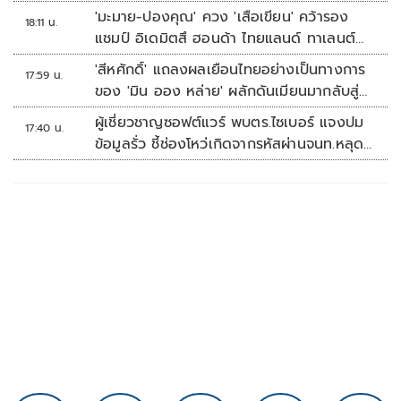
'มะมาย-ปองคุณ' ควง 'เสือเขียน' คว้ารอง
18:11 น.
แชมป์ อิเดมิตสึ ฮอนด้า ไทยแลนด์ ทาเลนต์
คัพ สนาม 3
'สีหศักดิ์' แถลงผลเยือนไทยอย่างเป็นทางการ
17:59 น.
ของ 'มิน ออง หล่าย' ผลักดันเมียนมากลับสู่
อาเซียน
ผู้เชี่ยวชาญซอฟต์แวร์ พบตร.ไซเบอร์ แจงปม
17:40 น.
ข้อมูลรั่ว ชี้ช่องโหว่เกิดจากรหัสผ่านจนท.หลุด
ไม่ใช่ถูกแฮกระบบ