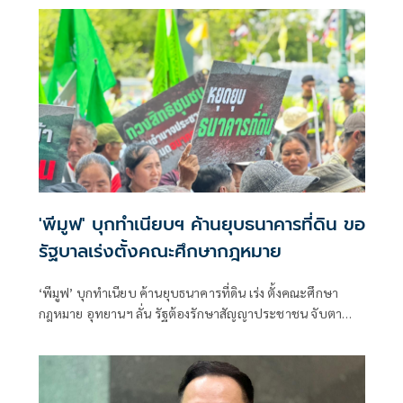
กรรมการประสานงานพรรคร่วมฝ่ายค้าน (วิปฝ่ายค้าน)
'พีมูฟ' บุกทำเนียบฯ ค้านยุบธนาคารที่ดิน ขอ
รัฐบาลเร่งตั้งคณะศึกษากฎหมาย
‘พีมูฟ’ บุกทำเนียบ ค้านยุบธนาคารที่ดิน เร่ง ตั้งคณะศึกษา
กฎหมาย อุทยานฯ ลั่น รัฐต้องรักษาสัญญาประชาชน จับตา
‘ทรงศักดิ์’ เตรียมคุยบ่ายนี้