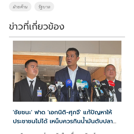
o
n
ฝ่ายค้าน
รัฐบาล
k
k
ข่าวที่เกี่ยวข้อง
'ชัยชนะ' ฟาด 'เอกนิติ-ศุภจี' แก้ปัญหาให้
ประชาชนไม่ได้ เหน็บควรกินน้ำมันตับปลา
สมองจะได้ดีขึ้น