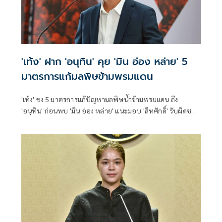
'เท้ง' ฝาก 'อนุทิน' คุย 'มิน อ่อง หล่าย' 5
มาตรการแก้มลพิษข้ามพรมแดน
'เท้ง' ชง 5 มาตรการแก้ปัญหามลพิษน้ำข้ามพรมแดน ถึง
'อนุทิน' ก่อนพบ 'มิน อ่อง หล่าย' แนะมอบ 'สีหศักดิ์' รับผิดชอบ
หลัก ฝ่ายค้านติดตามความคืบหน้าทุกไตรมาส