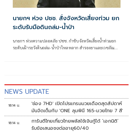
นายกฯ ห่วง ปชช. สั่งจังหวัดเสี่ยงท่วม ยก
ระดับรับมือดินถล่ม-น้ำป่า
นายกฯ ห่วงความปลอดภัย ปชช. กำชับจังหวัดเสี่ยงน้ำท่วมยก
ระดับเฝ้าระวังดินถล่ม-น้ำป่าไหลหลาก สำรองยาและเวชภัณฑ์
ไม่น้อยกว่า 72 ชม. ดูแลผู้ป่วยกลุ่มเปราะบางใกล้ชิด
NEWS UPDATE
'ช่อง 7HD' เปิดโปรแกรมมวยเดือดสุดสัปดาห์
18:14 น.
มันจัดเต็มกับ 'ONE ลุมพินี 165-มวยไทย 7 สี'
การันตีไทยเที่ยวไทยพลัสใช้เงินกู้ได้ ‘เอกนิติ’
18:14 น.
รับข้อเสนอชงต่ออายุ60/40