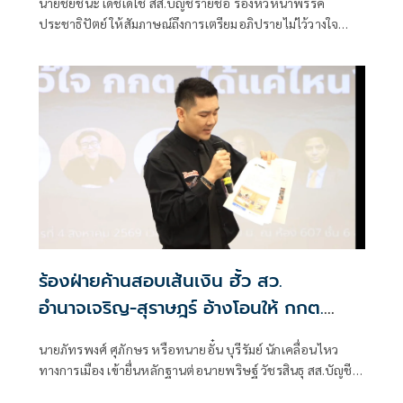
นายชัยชนะ เดชเดโช สส.บัญชีรายชื่อ รองหัวหน้าพรรค
ประชาธิปัตย์ ให้สัมภาษณ์ถึงการเตรียมอภิปรายไม่ไว้วางใจ
รัฐบาลของฝ่ายค้าน ว่า ต้องให้พรรคประชาชนเป็นผู้ยื่น เมื่อ
ไหร่ที่ฝ่ายค้านมีมติว่ายื่นอภิปรายไม่ไว้วางใจ พรรคร่วมฝ่าย
ค้านก็จะนำเรื่องกลับหารือแต่ละพรรค ยืนยันว่ามีความพร้อม
อยู่แล้ว ซึ่งต้องดูไทม์ไลน์ว่าพรรคประชาชนกำหนดช่วงไหน
เพราะเมื่อเปิดสภามา
ร้องฝ่ายค้านสอบเส้นเงิน ฮั้ว สว.
อำนาจเจริญ-สุราษฎร์ อ้างโอนให้ กกต.
เกือบล้าน
นายภัทรพงศ์ ศุภักษร หรือทนายอั๋น บุรีรัมย์ นักเคลื่อนไหว
ทางการเมือง เข้ายื่นหลักฐานต่อนายพริษฐ์ วัชรสินธุ สส.บัญชี
รายชื่อ และรองหัวหน้าพรรคประชาชน ในฐานะประธานคณะ