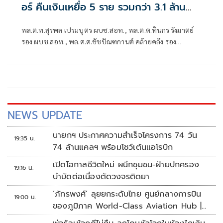
อร์ คืนเงินเหยื่อ 5 ราย รวมกว่า 3.1 ล้าน
บาท
พล.ต.ท.สุรพล เปรมบุตร ผบช.สอท., พล.ต.ต.ทินกร รังมาตย์
รอง ผบช.สอท., พล.ต.ต.ชัชปัณฑกานต์ คล้ายคลึง รอง
ผบช.สอท., พล.ต.ต.ศรายุทธ จุณณวัตต์ ผบก.ส
NEWS UPDATE
นายกฯ ประกาศความสำเร็จโครงการ 74 วัน
19:35 น.
74 ล้านแคลฯ พร้อมโชว์เต้นแอโรบิก
เปิดโอกาสชีวิตใหม่ ผนึกชุมชน-ฝ่ายปกครอง
19:16 น.
บำบัดต่อเนื่องตัดวงจรติดยา
‘ภัทรพงศ์’ ลุยยกระดับไทย ศูนย์กลางการบิน
19:00 น.
ของภูมิภาค World-Class Aviation Hub |
ห้องข่าวไทยโพสต์สุดสัปดาห์