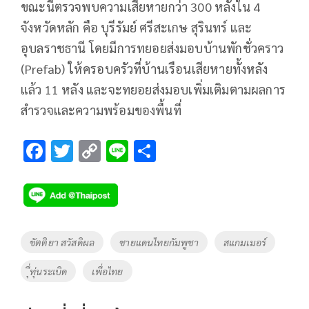
ขณะนี้ตรวจพบความเสียหายกว่า 300 หลังใน 4
จังหวัดหลัก คือ บุรีรัมย์ ศรีสะเกษ สุรินทร์ และ
อุบลราชธานี โดยมีการทยอยส่งมอบบ้านพักชั่วคราว
(Prefab) ให้ครอบครัวที่บ้านเรือนเสียหายทั้งหลัง
แล้ว 11 หลัง และจะทยอยส่งมอบเพิ่มเติมตามผลการ
สำรวจและความพร้อมของพื้นที่
F
T
C
Li
S
ac
wi
o
n
h
e
tt
p
e
ar
b
er
y
e
o
Li
Tags
ขัตติยา สวัสดิผล
ชายแดนไทยกัมพูชา
สแกมเมอร์
o
n
ืุ่ทุ่นระเบิด
เพื่อไทย
k
k