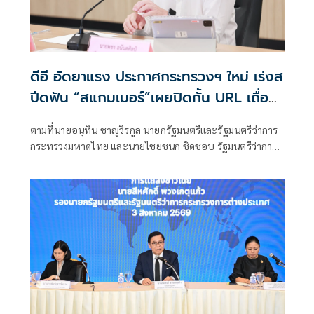
ดีอี อัดยาแรง ประกาศกระทรวงฯ ใหม่ เร่งส
ปีดฟัน “สแกมเมอร์”เผยปิดกั้น URL เถื่อน
แล้วกว่า 8.8 แสนรายการ
ตามที่นายอนุทิน ชาญวีรกูล นายกรัฐมนตรีและรัฐมนตรีว่าการ
กระทรวงมหาดไทย และนายไชยชนก ชิดชอบ รัฐมนตรีว่าการ
กระทรวงดิจิทัลเพื่อเศรษฐกิจและสังคม ได้มอบนโยบายเร่งรัด
ป้องกันและปราบปรามอาชญากรรมออนไลน์ กระทรวงดีอี