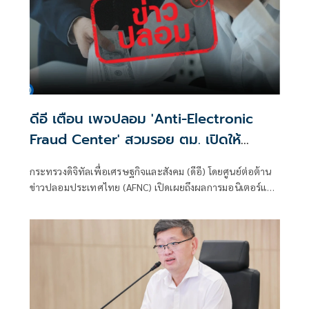
ดีอี เตือน เพจปลอม 'Anti-Electronic
Fraud Center' สวมรอย ตม. เปิดให้
ติดตามรับเงินคืนจาก 'สแกมเมอร์' ระวัง
กระทรวงดิจิทัลเพื่อเศรษฐกิจและสังคม (ดีอี) โดยศูนย์ต่อต้าน
สูญเงิน-ข้อมูลส่วนบุคคล
ข่าวปลอมประเทศไทย (AFNC) เปิดเผยถึงผลการมอนิเตอร์และ
รับแจ้งข่าวปลอม ซึ่งเป็นไปตามนโยบายการป้องกันและแก้ไข
ปัญหาภัยความมั่นคงและภัยทางสังคมของนายไชยชนก ชิดชอบ
รัฐมนตรีว่าการกระทรวงดิจิทัลเพื่อเศรษฐกิจและสังคม (ดีอี)
โดยยกระดับความสำคัญเรื่องการสร้างความตระหนักรู้เท่าทัน
ภัยอาชญากรรมทางเทคโนโลยี ข่าวปลอม และข้อมูลบิดเบือน