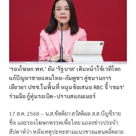
‘รองโฆษก พท.’ ยัน ‘รัฐบาล’ เดินหน้าใช้เวทีโลก
แก้ปัญหาชายแดนไทย–กัมพูชา คู่ขนานการ
เยียวยา ปชช.ในพื้นที่ หนุนข้อเสนอ RBC จี้ ‘เขมร’
ร่วมมือ กู้ทุ่นระเบิด–ปราบสแกมเมอร์
17 ส.ค. 2568 – น.ส.ขัตติยา สวัสดิผล ส.ส.บัญชีราย
ชื่อ และรองโฆษกพรรคเพื่อไทย แถลงข่าวประจำ
สัปดาห์ว่า หลังเหตุปะทะตามแนวชายแดนคลี่คลาย