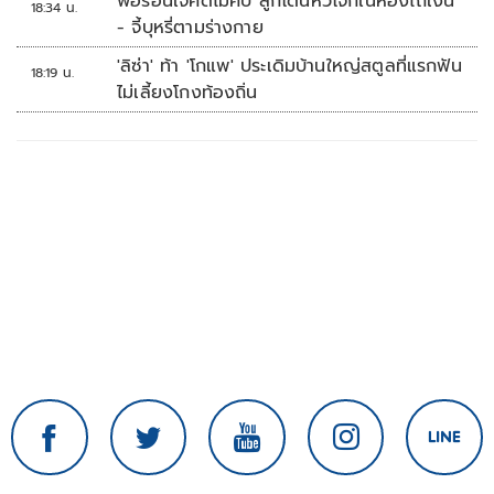
พ่อร้อนใจคดีไม่คืบ ลูกโดนหัวโจกในห้องไถเงิน
18:34 น.
- จี้บุหรี่ตามร่างกาย
'ลิซ่า' ท้า 'โกแพ' ประเดิมบ้านใหญ่สตูลที่แรกฟัน
18:19 น.
ไม่เลี้ยงโกงท้องถิ่น