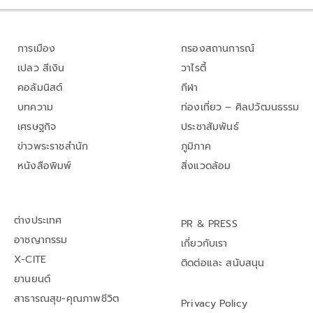
การเมือง
กรองสถานการณ์
เปลว สีเงิน
วาไรตี้
คอลัมนิสต์
กีฬา
บทความ
ท่องเที่ยว – ศิลปวัฒนธรรม
เศรษฐกิจ
ประชาสัมพันธ์
ข่าวพระราชสำนัก
ภูมิภาค
หนังสือพิมพ์
สิ่งแวดล้อม
ต่างประเทศ
PR & PRESS
อาชญากรรม
เกี่ยวกับเรา
X-CITE
ติดต่อและ สนับสนุน
ยานยนต์
สาธารณสุข-คุณภาพชีวิต
Privacy Policy