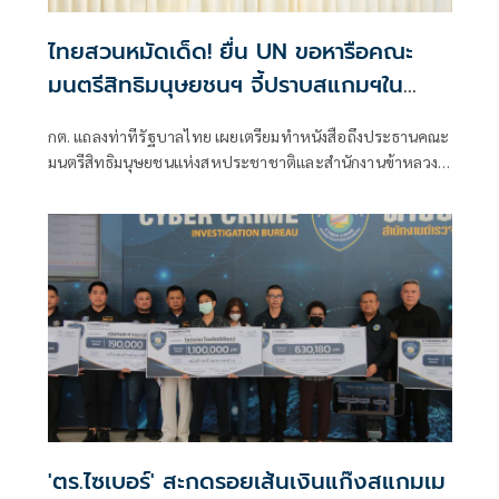
ไทยสวนหมัดเด็ด! ยื่น UN ขอหารือคณะ
มนตรีสิทธิมนุษยชนฯ จี้ปราบสแกมฯใน
กัมพูชา โต้ยิบรายงาน 'ทอม แอนดรูว์ส'
กต. แถลงท่าทีรัฐบาลไทย เผยเตรียมทำหนังสือถึงประธานคณะ
มนตรีสิทธิมนุษยชนแห่งสหประชาชาติและสำนักงานข้าหลวง
ใหญ่สิทธิมนุษยชน ที่นครเจนีวา หลัง “ทอม แอนดรูส์” เสนอ
รายงานพิเศษพาดพิงประเทศไทย มีหลายประเด็นที่ไม่เห็นด้วย
ชี้กระทบความเป็นกลาง -เที่ยงธรรม “สีหศักดิ์”
'ตร.ไซเบอร์' สะกดรอยเส้นเงินแก๊งสแกมเม