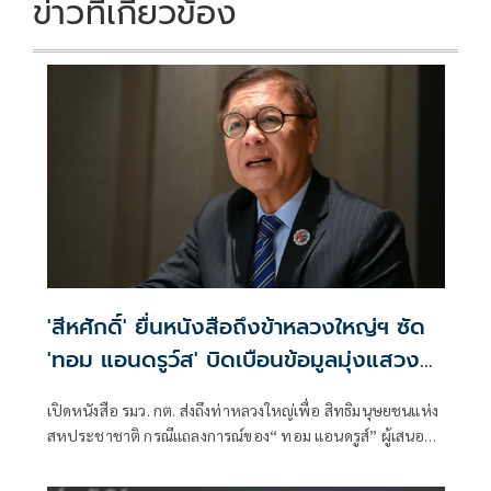
ข่าวที่เกี่ยวข้อง
'สีหศักดิ์' ยื่นหนังสือถึงข้าหลวงใหญ่ฯ ซัด
'ทอม แอนดรูว์ส' บิดเบือนข้อมูลมุ่งแสวงหา
ผลประโยชน์ทางการเมือง
เปิดหนังสือ รมว. กต. ส่งถึงท่าหลวงใหญ่เพื่อ สิทธิมนุษยชนแห่ง
สหประชาชาติ กรณีแถลงการณ์ของ“ ทอม แอนดรูส์” ผู้เสนอ
รายงานพิเศษ เกี่ยวกับสถานการณ์สิทธิมนุษชนในกัมพูชา
พาดพิงไทยด้วยข้อมูลที่ไม่ตรงกับความเป็นจริง