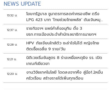
NEWS UPDATE
โฆษกรัฐบาล ชูมาตรการลดค่าครองชีพ ตรึง
13:32 น.
LPG 423 บาท ‘ไทยช่วยไทยพลัส’ ดันเงินหมุน
แสนล้าน
ราชกิจจาฯ แพร่คำสั่งอนุทิน ตั้ง 3
12:37 น.
ขรก.การเมืองประจำสำนักเลขาธิการนายกฯ
HPV ภัยเงียบใกล้ตัว ชะล่าใจไม่ได้ หญิงไทย
12:28 น.
ติดเชื้อเฉลี่ย 9 ราย/วัน
นิติเวชเริ่มชันสูตร 8 ร่างเหยื่อเหตุยิง รร. เปิด
12:21 น.
เกณฑ์เยียวยา
งานวิจัยเทคโนโลยี โดดลงจากหิ้ง สู่มือ1.2หมื่น
12:20 น.
ครัวเรือน สร้างรายได้เพิ่มทุกเดือน