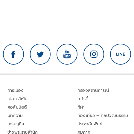
การเมือง
กรองสถานการณ์
เปลว สีเงิน
วาไรตี้
คอลัมนิสต์
กีฬา
บทความ
ท่องเที่ยว – ศิลปวัฒนธรรม
เศรษฐกิจ
ประชาสัมพันธ์
ข่าวพระราชสำนัก
ภูมิภาค