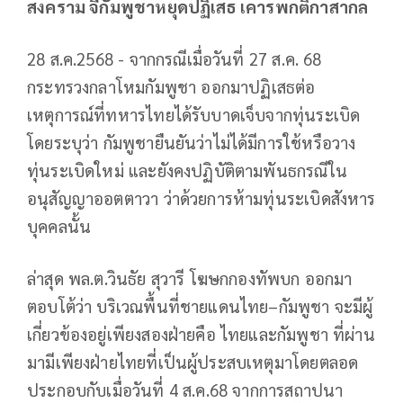
สงคราม จี้กัมพูชาหยุดปฏิเสธ เคารพกติกาสากล
28 ส.ค.2568 - จากกรณีเมื่อวันที่ 27 ส.ค. 68
กระทรวงกลาโหมกัมพูชา ออกมาปฏิเสธต่อ
เหตุการณ์ที่ทหารไทยได้รับบาดเจ็บจากทุ่นระเบิด
โดยระบุว่า กัมพูชายืนยันว่าไม่ได้มีการใช้หรือวาง
ทุ่นระเบิดใหม่ และยังคงปฏิบัติตามพันธกรณีใน
อนุสัญญาออตตาวา ว่าด้วยการห้ามทุ่นระเบิดสังหาร
บุคคลนั้น
ล่าสุด พล.ต.วินธัย สุวารี โฆษกกองทัพบก ออกมา
ตอบโต้ว่า บริเวณพื้นที่ชายแดนไทย–กัมพูชา จะมีผู้
เกี่ยวข้องอยู่เพียงสองฝ่ายคือ ไทยและกัมพูชา ที่ผ่าน
มามีเพียงฝ่ายไทยที่เป็นผู้ประสบเหตุมาโดยตลอด
ประกอบกับเมื่อวันที่ 4 ส.ค.68 จากการสถาปนา