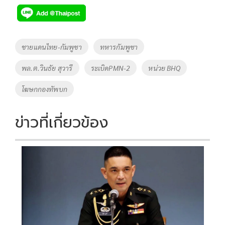
e
tt
p
e
ar
b
er
y
e
o
Li
Tags
ชายแดนไทย-กัมพูชา
ทหารกัมพูชา
o
n
พล.ต.วินธัย สุวารี
ระเบิดPMN-2
หน่วย BHQ
k
k
โฆษกกองทัพบก
ข่าวที่เกี่ยวข้อง