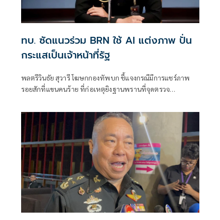
ทบ. ซัดแนวร่วม BRN ใช้ AI แต่งภาพ ปั่น
กระแสเป็นเจ้าหน้าที่รัฐ
พลตรีวินธัย สุวารี โฆษกกองทัพบก ชี้แจงกรณีมีการแชร์ภาพ
รอยสักที่แขนคนร้าย ที่ก่อเหตุยิงฐานพรานที่จุดตรวจ
จ.นราธิวาส พร้อมตั้งข้อสงสัยว่า ถ้าเป็นมุสลิมจะไม่มีรอยสัก