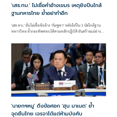
'เสธ.ทบ.' ไม่เชื่อคำอ้างเขมร เหตุยิงปืนใกล้
ฐานทหารไทย ย้ำอย่าทำอีก
'เสธ.ทบ.' ลั่นไม่เชื่อข้ออ้าง 'กัมพูชา' หลังยิงปืน 3 นัดใกล้ฐาน
ทหารไทย ย้ำกองทัพตอบโต้ตามหลักปฏิบัติ ยันสร้างแน่อ่าง
เก็บน้ำ 'ห้วยตามาเรีย' ไม่ว่าจะใช้งบไหน ขอแค่สร้างประโยชน์
ให้ประเทศชาติ
'นายกฯหนู' ดึงข้อศอก 'ฮุน มาเนต' ย้ำ
จุดยืนไทย เจรจาได้แต่ห้ามบังคับ