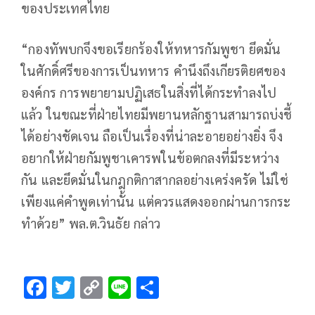
ของประเทศไทย
“กองทัพบกจึงขอเรียกร้องให้ทหารกัมพูชา ยึดมั่น
ในศักดิ์ศรีของการเป็นทหาร คำนึงถึงเกียรติยศของ
องค์กร การพยายามปฏิเสธในสิ่งที่ได้กระทำลงไป
แล้ว ในขณะที่ฝ่ายไทยมีพยานหลักฐานสามารถบ่งชี้
ได้อย่างชัดเจน ถือเป็นเรื่องที่น่าละอายอย่างยิ่ง จึง
อยากให้ฝ่ายกัมพูชาเคารพในข้อตกลงที่มีระหว่าง
กัน และยึดมั่นในกฎกติกาสากลอย่างเคร่งครัด ไม่ใช่
เพียงแค่คำพูดเท่านั้น แต่ควรแสดงออกผ่านการกระ
ทำด้วย” พล.ต.วินธัย กล่าว
F
T
C
Li
S
ac
wi
o
n
h