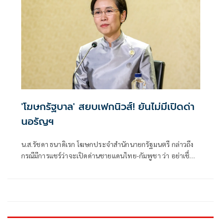
'โฆษกรัฐบาล' สยบเฟกนิวส์! ยันไม่มีเปิดด่า
นอรัญฯ
น.ส.รัชดา ธนาดิเรก โฆษกประจำสำนักนายกรัฐมนตรี กล่าวถึง
กรณีมีการแชร์ว่าจะเปิดด่านชายแดนไทย-กัมพูชา ว่า อย่าเชื่อ
ข่าวปลอม ไม่มีการเปิดด่านชายแดนไทย-กัมพูชา