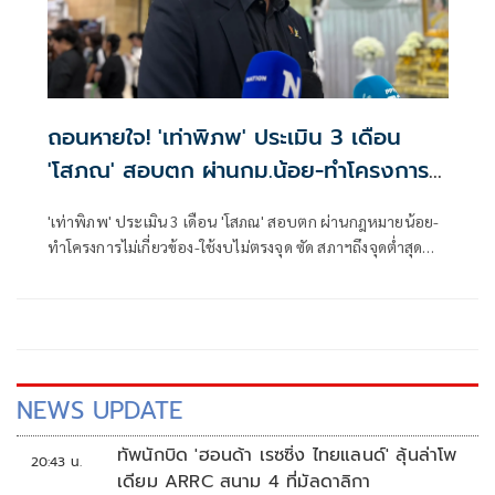
ถอนหายใจ! 'เท่าพิภพ' ประเมิน 3 เดือน
'โสภณ' สอบตก ผ่านกม.น้อย-ทำโครงการ
ไม่เกี่ยวข้อง-ใช้งบไม่ตรงจุด
'เท่าพิภพ' ประเมิน 3 เดือน 'โสภณ' สอบตก ผ่านกฎหมายน้อย-
ทำโครงการไม่เกี่ยวข้อง-ใช้งบไม่ตรงจุด ซัด สภาฯถึงจุดต่ำสุด
หลังเซ็นเซอร์สไลด์สส. ขอทำสภาฯโปร่งใส อย่าแค่พูดคำสวยหรู
ยก 'ชวน หลีกภัย' เป็นต้นแบบประธานสภาฯ
NEWS UPDATE
ทัพนักบิด 'ฮอนด้า เรซซิ่ง ไทยแลนด์' ลุ้นล่าโพ
20:43 น.
เดียม ARRC สนาม 4 ที่มัลดาลิกา