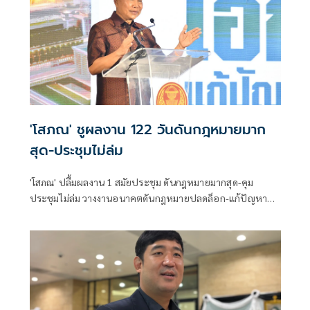
'โสภณ' ชูผลงาน 122 วันดันกฎหมายมาก
สุด-ประชุมไม่ล่ม
'โสภณ' ปลื้มผลงาน 1 สมัยประชุม ดันกฎหมายมากสุด-คุม
ประชุมไม่ล่ม วางงานอนาคตดันกฎหมายปลดล็อก-แก้ปัญหา
ประเทศ พร้อมของ สส.พึงสังวรณ์การตัดสินใจในสภา ขอความ
ร่วมมือใช้เวลาสภาให้คุ้มค่า