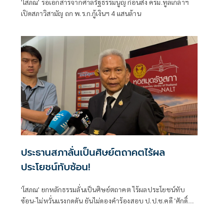
'โสภณ' รอเอกสารจากศาลรัฐธรรมนูญ ก่อนส่ง ครม.ทูลเกล้าฯ
เปิดสภาวิสามัญ ถก พ.ร.ก.กู้เงินฯ 4 แสนล้าน
ประธานสภาลั่นเป็นศิษย์ตถาคตไร้ผล
ประโยชน์ทับซ้อน!
'โสภณ' ยกหลักธรรมลั่นเป็นศิษย์ตถาคต ไร้ผลประโยชน์ทับ
ซ้อน-ไม่หวั่นแรงกดดัน ยันไม่ดองคำร้องสอบ ป.ป.ช.คดี 'ศักดิ์
สยาม' ชี้ต้องรอคณะผู้ทรงคุณวุฒิชงความเห็น ย้ำยึดหลัก