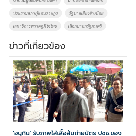
นายวันมูหะมัดนอร์ มะทา
นายไชยชนก ชิดชอบ
o
n
ประธานสภาผู้แทนราษฎร
รัฐบาลเสียงข้างน้อย
k
k
เลขาธิการพรรคภูมิใจไทย
เลือกนายกรัฐมนตรี
ข่าวที่เกี่ยวข้อง
'อนุทิน' รับภาพใส่เสื้อส้มถ่ายบัตร ปชช.ของ