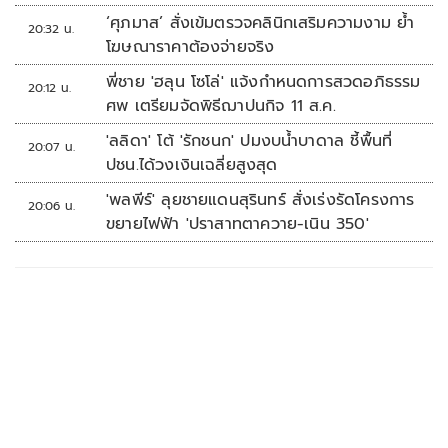
‘ศุภมาส’ สั่งเข้มตรวจคลินิกเสริมความงาม ย้ำ
20:32 น.
โฆษณาราคาต้องจ่ายจริง
พี่ชาย 'ฮลุน โซโล่' แจ้งกำหนดการสวดอภิธรรม
20:12 น.
ศพ เตรียมจัดพิธีฌาปนกิจ 11 ส.ค.
'ลลิดา' โต้ 'รักชนก' ปมงบน้ำบาดาล ชี้พื้นที่
20:07 น.
ปชน.ได้วงเงินเฉลี่ยสูงสุด
'พลพีร์' ลุยชายแดนสุรินทร์ สั่งเร่งรัดโครงการ
20:06 น.
ขยายไฟฟ้า 'ปราสาทตาควาย-เนิน 350'