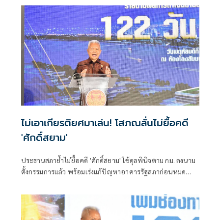
กฎหมายไม่ใช่อารมณ์
ไม่เอาเกียรติยศมาเล่น! โสภณลั่นไม่ยื้อคดี
'ศักดิ์สยาม'
ประธานสภาย้ำไม่ยื้อคดี 'ศักดิ์สยาม' ใช้ดุลพินิจตาม กม. ลงนาม
ตั้งกรรมการแล้ว พร้อมเร่งแก้ปัญหาอาคารรัฐสภาก่อนหมด
ประกัน ย้อนถามทำหนังสือจี้ตอบกระทู้ แล้วยุคนั้นนายกฯ มา
ตอบไหม