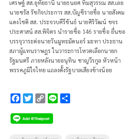
เศรษฐ์ สส.อุทัยธานี นายธนยศ ทิมสุวรรณ สส.เลย
นายชรัส รัชกิจประการ สส.บัญชีรายชื่อ นายสังคม
แดงโชติ สส. ประจวบคีรีขันธ์ นายศิริวัฒน์ ขจร
ประศาสน์ สส.พิจิตร นำรายชื่อ 146 รายชื่อ ยื่นขอ
บรรจุวาระต่อนายวันมูหะมัดนอร์ มะทา ประธาน
สภาผู้แทนราษฎร ในวาระการโหวตเลือกนายก
รัฐมนตรี ภายหลังนายอนุทิน ชาญวีรกูล หัวหน้า
พรรคภูมิใจไทย แถลงตั้งรัฐบาลเสียงข้างน้อย
F
T
C
Li
S
ac
wi
o
n
h
e
tt
p
e
ar
b
er
y
e
o
Li
Tags