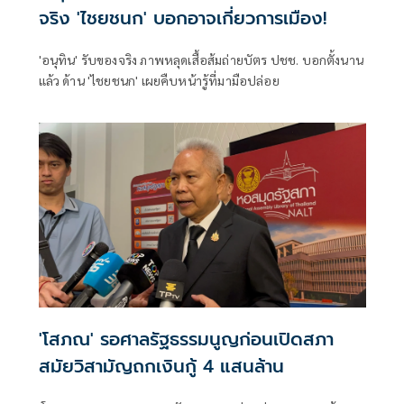
จริง 'ไชยชนก' บอกอาจเกี่ยวการเมือง!
'อนุทิน' รับของจริง ภาพหลุดเสื้อส้มถ่ายบัตร ปชช. บอกตั้งนาน
แล้ว ด้าน 'ไชยชนก' เผยคืบหน้ารู้ที่มามือปล่อย
'โสภณ' รอศาลรัฐธรรมนูญก่อนเปิดสภา
สมัยวิสามัญถกเงินกู้ 4 แสนล้าน