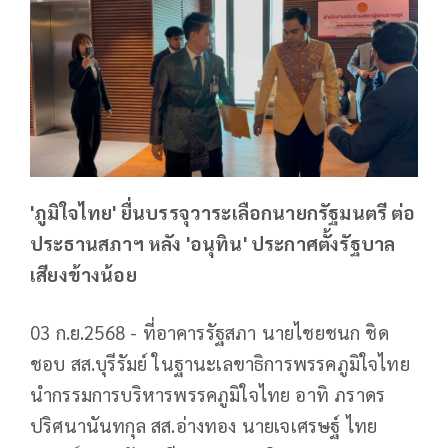
'ภูมิใจไทย' ยื่นบรรจุวาระเลือกนายกรัฐมนตรี ต่อ
ประธานสภาฯ หลัง 'อนุทิน' ประกาศตั้งรัฐบาล
เสียงข้างน้อย
03 ก.ย.2568 - ที่อาคารรัฐสภา นายไชยชนก ชิด
ชอบ สส.บุรีรัมย์ ในฐานะเลขาธิการพรรคภูมิใจไทย
นำกรรมการบริหารพรรคภูมิใจไทย อาทิ ภราดร
ปริศนานันทกุล สส.อ่างทอง นายเจเศรษฐ์ ไทย