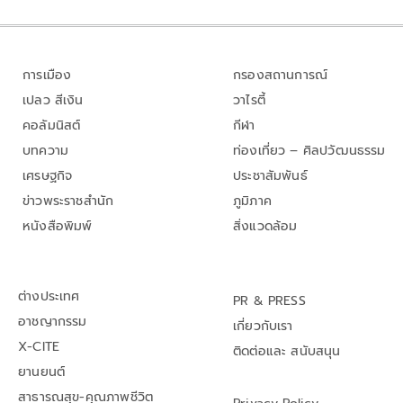
การเมือง
กรองสถานการณ์
เปลว สีเงิน
วาไรตี้
คอลัมนิสต์
กีฬา
บทความ
ท่องเที่ยว – ศิลปวัฒนธรรม
เศรษฐกิจ
ประชาสัมพันธ์
ข่าวพระราชสำนัก
ภูมิภาค
หนังสือพิมพ์
สิ่งแวดล้อม
ต่างประเทศ
PR & PRESS
อาชญากรรม
เกี่ยวกับเรา
X-CITE
ติดต่อและ สนับสนุน
ยานยนต์
สาธารณสุข-คุณภาพชีวิต