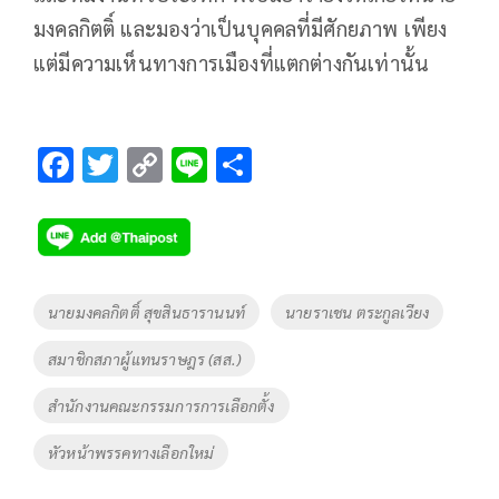
มงคลกิตติ์ และมองว่าเป็นบุคคลที่มีศักยภาพ เพียง
แต่มีความเห็นทางการเมืองที่แตกต่างกันเท่านั้น
F
T
C
Li
S
ac
wi
o
n
h
e
tt
p
e
ar
b
er
y
e
o
Li
Tags
นายมงคลกิตติ์ สุขสินธารานนท์
นายราเชน ตระกูลเวียง
o
n
สมาชิกสภาผู้แทนราษฎร (สส.)
k
k
สำนักงานคณะกรรมการการเลือกตั้ง
หัวหน้าพรรคทางเลือกใหม่