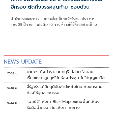
อีกรอบ ตัดทิ้งวรรคสุดท้าย 'ชอบด้วย
กฎหมาย'
สำนักงานคณะกรรมการการเลือกตั้ง จะจัดวันสถาปนา ครบ
รอบ 28 ปี ของการก่อตั้งสำนักงาน ที่จะมีพิธีตั้งแต่ช่วงเช้า นาย
ณรงค์ กลั่นวารินทร์ ประธานกรรมการการเลือกตั้ง จะเป็น
ประธานในพิธีกิจกรรมวันสถาปนาสำนักงานคณะกรรมการการ
เลือกตั้ง ครบรอบ 28 ปี พร้อมด้วย กกต.
NEWS UPDATE
นายกฯ ติงตำรวจนนทบุรี ปล่อย 'ฉลอง
17:04 น.
เรี่ยวแรง' สูบบุหรี่ในห้องประชุม ไม่ใส่กุญแจมือ
จี้รัฐเร่งแก้วิกฤติมันสำปะหลังไทย ห่วงกระทบ
16:48 น.
ห่วงโซ่อุตสาหกรรม
'เอกนิติ' สั่งทำ Risk Map สแกนพื้นที่เสี่ยง
16:44 น.
รับมือน้ำท่วม-ภัยแล้งภาคกลาง