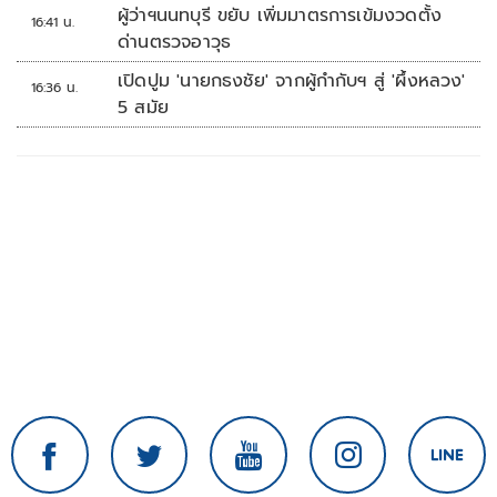
ผู้ว่าฯนนทบุรี ขยับ เพิ่มมาตรการเข้มงวดตั้ง
16:41 น.
ด่านตรวจอาวุธ
เปิดปูม 'นายกธงชัย' จากผู้กำกับฯ สู่ 'ผึ้งหลวง'
16:36 น.
5 สมัย