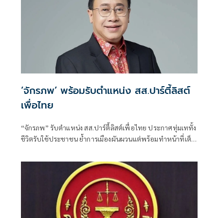
‘จักรภพ’ พร้อมรับตำแหน่ง สส.ปาร์ตี้ลิสต์
เพื่อไทย
“จักรภพ” รับตำแหน่ง สส.ปาร์ตี้ลิสต์เพื่อไทย ประกาศทุ่มเททั้ง
ชีวิตรับใช้ประชาชน ย้ำการเมืองผันผวนแต่พร้อมทำหน้าที่เต็ม
กำลัง