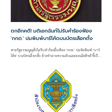
ตกอีกคดี! มติเอกฉันท์ไม่รับคำร้องฟ้อง
'กกต.' ปมพิมพ์บาร์โค้ดบนบัตรเลือกตั้ง
ศาลรัฐธรรมนูญสั่งไม่รับคำร้องยื่นฟ้อง 'กกต.' ปมจัดพิมพ์ 'บาร์
โค้ด' บนบัตรเลือกตั้ง อ้างทำลายความลับและละเมิดสิทธิ ชี้เป็น
เพียงการแสดงความเห็น-ไร้เหตุผลโต้แย้ง ย้ำชัดผู้ร้องไม่ใช่ผู้ถูก
ละเมิดสิทธิโดยตรง