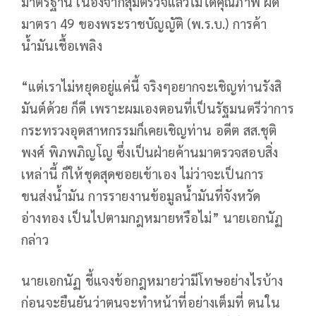
มาตรฐาน เนื่องจากสุ่มตรวจแล้วไม่ได้คุณภาพ ผิด
มาตรา 49 ของพระราชบัญญัติ (พ.ร.บ.) การค้า
น้ำมันเชื้อเพลิง
“แต่เราไม่หยุดอยู่แค่นี้ จริงๆอยากจะเชิญท่านรังสิ
มันต์ด้วย ก็ดี เพราะผมเองตอนที่เป็นรัฐมนตรีว่าการ
กระทรวงอุตสาหกรรมก็เคยเชิญท่าน อดีต สส.ชุติ
พงศ์ พิภพภิญโญ ซึ่งเป็นฝ่ายค้านมาตรวจสอบสิ่ง
เหล่านี้ ก็ให้ชุดสุดซอยเข้าเอง ไม่ว่าจะเป็นการ
ขนส่งน้ำมัน การรายงานข้อมูลน้ำมันที่จังหวัด
อ่างทอง เป็นไปตามกฎหมายหรือไม่” นายเอกนัฏ
กล่าว
นายเอกนัฏ ชี้แจงข้อกฎหมายว่ามีโทษอย่างไรบ้าง
ก่อนจะยืนยันว่าตนจะทำหน้าที่อย่างเต็มที่ ตนใน