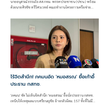
นายอนุสรณ์ ธรรมใจ สส.กทม. พรรคประชาชน (ปชน.) พร้อม
ด้วยนายศิรชัช ตรีวิศวเวทย์ คณะทำงานโครงการเครือข่าย
ประชาธิปไตยอาเซียนเพื่อสันติภาพ สิทธิมนุษยชน และการ
พัฒนาอย่างยั่งยืน แถลงคัดค้านการเยือนไทยอย่างเป็นทางการ
ของพลเอกอาวุโส มิน ออง ไลง์
ไร้จิตสำนึก! ภคมนอัด 'หมอสรณ' ยื้อเก้าอี้
ประธาน กสทช.
'ภคมน' ซัด ไม่เห็นจิตสำนึก 'หมอสรณ' ยื้อนั่งประธาน กสทช.
เหน็บให้เหตุผลแบบศรีธนญชัย อ้างกลัวผิดม. 157 ทั้งที่ไม่มี
คุณสมบัติตั้งแต่แรก จี้ 'นายกฯ' เลิกแบก ยื่นโปรดเกล้าฯปลดพ้น