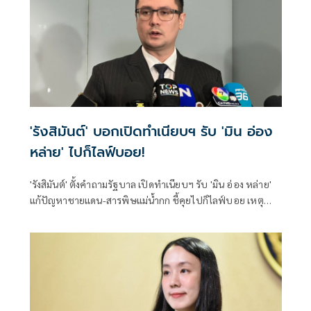
'รังสิมันต์' บอกเปิดทำเนียบฯ รับ 'มิน อ่อง
หล่าย' ไปก็ไลฟ์บอย!
'รังสิมันต์' ตั้งคำถามรัฐบาล เปิดทำเนียบฯ รับ 'มิน อ่อง หล่าย'
แก้ปัญหาชายแดน-สารพิษแม่น้ำกก ชี้คุยไปก็ไลฟ์บอย เหตุ
ควบคุมกองกำลังว้าไม่ได้ เตือนอาจเป็นการเพิ่มความชอบธรรม
ให้รัฐบาลเมียนมา