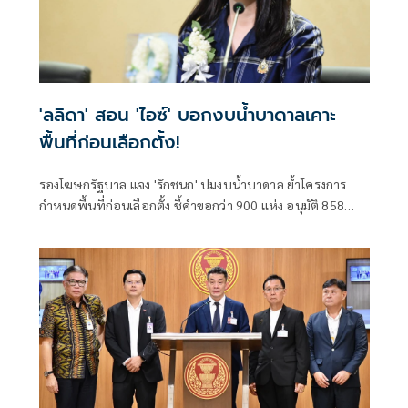
'ลลิดา' สอน 'ไอซ์' บอกงบน้ำบาดาลเคาะ
พื้นที่ก่อนเลือกตั้ง!
รองโฆษกรัฐบาล แจง 'รักชนก' ปมงบน้ำบาดาล ย้ำโครงการ
กำหนดพื้นที่ก่อนเลือกตั้ง ชี้คำขอกว่า 900 แห่ง อนุมัติ 858
แห่งตามหลักเกณฑ์ ไม่ใช่จัดสรรตามการเมือง