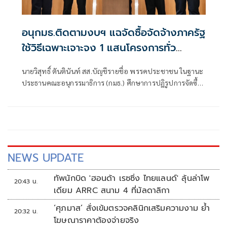
อนุกมธ.ติดตามงบฯ แฉจัดซื้อจัดจ้างภาครัฐ
ใช้วิธีเฉพาะเจาะจง 1 แสนโครงการทั่ว
ประเทศ เอื้อทุจริตงบกว่า 5 หมื่นล้านบาท
นายวิสุทธิ์ ตันตินันท์ สส.บัญชีรายชื่อ พรรคประชาชน ในฐานะ
ประธานคณะอนุกรรมาธิการ (กมธ.) ศึกษาการปฏิรูปการจัดซื้อ
จัดจ้างภาครัฐ ภายใต้คณะกรรมาธิการศึกษาการจัดทำและ
ติดตามการบริหารงบประมาณ สภาผู้แทนราษฎร แถลงความ
คืบหน้า "การศึกษาการปฏิรูปการจัดซื้อจัดจ้างภาครัฐ" ว่า คณะ
อนุกรรมาธิการชุดนี้ประกอบด้วยตัวแทน สส.
NEWS UPDATE
ทัพนักบิด 'ฮอนด้า เรซซิ่ง ไทยแลนด์' ลุ้นล่าโพ
20:43 น.
เดียม ARRC สนาม 4 ที่มัลดาลิกา
‘ศุภมาส’ สั่งเข้มตรวจคลินิกเสริมความงาม ย้ำ
20:32 น.
โฆษณาราคาต้องจ่ายจริง