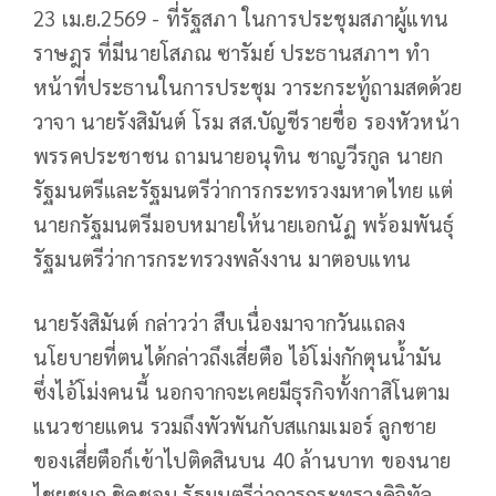
23 เม.ย.2569 - ที่รัฐสภา ในการประชุมสภาผู้แทน
ราษฎร ที่มีนายโสภณ ซารัมย์ ประธานสภาฯ ทำ
หน้าที่ประธานในการประชุม วาระกระทู้ถามสดด้วย
วาจา นายรังสิมันต์ โรม สส.บัญชีรายชื่อ รองหัวหน้า
พรรคประชาชน ถามนายอนุทิน ชาญวีรกูล นายก
รัฐมนตรีและรัฐมนตรีว่าการกระทรวงมหาดไทย แต่
นายกรัฐมนตรีมอบหมายให้นายเอกนัฏ พร้อมพันธุ์
รัฐมนตรีว่าการกระทรวงพลังงาน มาตอบแทน
นายรังสิมันต์ กล่าวว่า สืบเนื่องมาจากวันแถลง
นโยบายที่ตนได้กล่าวถึงเสี่ยตือ ไอ้โม่งกักตุนน้ำมัน
ซึ่งไอ้โม่งคนนี้ นอกจากจะเคยมีธุรกิจทั้งกาสิโนตาม
แนวชายแดน รวมถึงพัวพันกับสแกมเมอร์ ลูกชาย
ของเสี่ยตือก็เข้าไปติดสินบน 40 ล้านบาท ของนาย
ไชยชนก ชิดชอบ รัฐมนตรีว่าการกระทรวงดิจิทัล