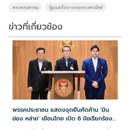
k
k
พรรคประชาชน
รัฐมนตรีว่าการกระทรวงพาณิชย์
ข่าวที่เกี่ยวข้อง
พรรคประชาชน แสดงจุดยืนคัดค้าน 'มิน
อ่อง หล่าย' เยือนไทย เปิด 6 ข้อเรียกร้อง
รัฐสภา-รัฐบาล