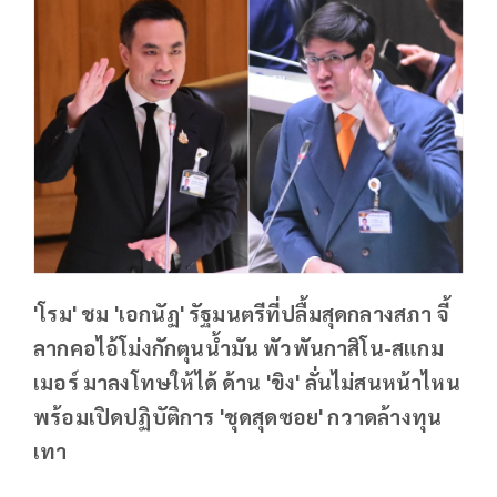
'โรม' ชม 'เอกนัฏ' รัฐมนตรีที่ปลื้มสุดกลางสภา จี้
ลากคอไอ้โม่งกักตุนน้ำมัน พัวพันกาสิโน-สแกม
เมอร์ มาลงโทษให้ได้ ด้าน 'ขิง' ลั่นไม่สนหน้าไหน
พร้อมเปิดปฏิบัติการ 'ชุดสุดซอย' กวาดล้างทุน
เทา