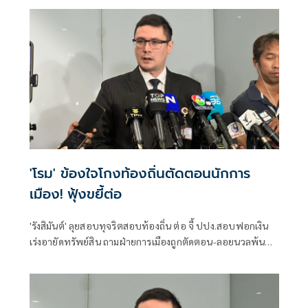
ตำแหน่งได้แล้ว
'โรม' ข้องใจโกงท้องถิ่นตัดตอนนักการ
เมือง! ฟุ้งขยี้ต่อ
'รังสิมันต์' ลุยสอบทุจริตสอบท้องถิ่น ต่อ จี้ ปปง.สอบฟอกเงิน
เร่งอายัดทรัพย์สิน ถามฝ่ายการเมืองถูกตัดตอน-ลอยนวลพ้นผิด
เหน็บ 'อนุทิน' รับแต่ชอบ ไม่รู้ในอนาคตมาตรการป้องกันจะ
รัดกุมหรือไม่