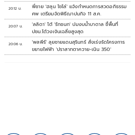
พี่ชาย 'ฮลุน โซโล่' แจ้งกำหนดการสวดอภิธรรม
20:12 น.
ศพ เตรียมจัดพิธีฌาปนกิจ 11 ส.ค.
'ลลิดา' โต้ 'รักชนก' ปมงบน้ำบาดาล ชี้พื้นที่
20:07 น.
ปชน.ได้วงเงินเฉลี่ยสูงสุด
'พลพีร์' ลุยชายแดนสุรินทร์ สั่งเร่งรัดโครงการ
20:06 น.
ขยายไฟฟ้า 'ปราสาทตาควาย-เนิน 350'