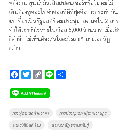
พลังงาน ทุนน้ำมันเป็นสปอนเซอร์หรือไม่ ผมไม่
เห็นต้องพูดอะไร คำตอบที่ดีที่สุดคือการกระทำ วัน
แรกที่มาเป็นรัฐมนตรี ผมประชุมกบง. ลดไป 2 บาท
ทำให้เขากำไรหายไปเกือบ 5,000 ล้านบาท เมื่อเช้า
ก็ทำอีก ไม่เห็นต้องสนใจอะไรเลย” นายเอกนัฏ
กล่าว
F
T
C
Li
S
ac
wi
o
n
h
e
tt
p
e
ar
b
er
y
e
o
Li
Tags
กระทู้ถามสดด้วยวาจา
การประชุมสภาผู้แทนราษฎร
o
n
นายรังสิมันต์ โรม
นายเอกนัฏ พร้อมพันธุ์