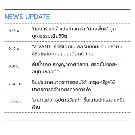
NEWS UPDATE
'ก้อง ห้วยไร่' แจ้งข่าวเศร้า 'น้องพั้นช์' ลูก
0:53 น.
บุญธรรมเสียชีวิต
'VIVANT' ซีรีส์แอคชันฟอร์มยักษ์แดนปลาดิบ
0:45 น.
ซีซันใหม่ยกกองลุยเดือดในไทย
ล่มซ้ำซาก สุญญากาศกสทช. สรณไม่ถอย-
0:01 น.
อนุทินลอยตัว
จีนประกาศมาตรการตอบโต้ เหตุสหรัฐฯใช้
23:43 น.
มาตรการคว่ำบาตรทางการค้า
'อาม่าแต๋ว' ซุปตาร์วัยเก๋า ขึ้นแท่นนักแสดงหมื่น
23:05 น.
ล้าน