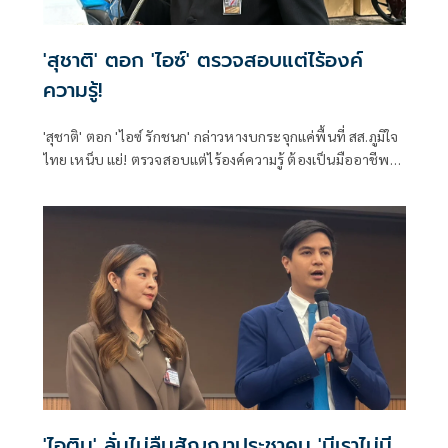
'สุชาติ' ตอก 'ไอซ์' ตรวจสอบแต่ไร้องค์
ความรู้!
'สุชาติ' ตอก 'ไอซ์ รักชนก' กล่าวหางบกระจุกแค่พื้นที่ สส.ภูมิใจ
ไทย เหน็บ แย่! ตรวจสอบแต่ไร้องค์ความรู้ ต้องเป็นมืออาชีพ
กว่านี้ โอ่รักษาผลประโยชน์สูงสุดในหน่วยงานที่ตัวเองรับผิด
ชอบ
'ไอติม' ลั่นไม่ลืมสัญญาประชาคม 'มีเราไม่มี