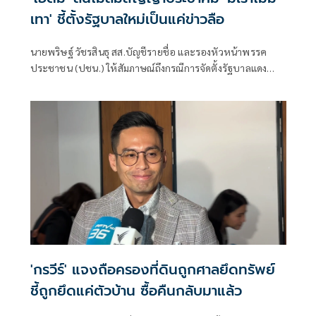
เทา' ชี้ตั้งรัฐบาลใหม่เป็นแค่ข่าวลือ
นายพริษฐ์ วัชรสินธุ สส.บัญชีรายชื่อ และรองหัวหน้าพรรค
ประชาชน (ปชน.) ให้สัมภาษณ์ถึงกรณีการจัดตั้งรัฐบาลแดง
เขียว ส้ม ซึ่งร.อ.ธรรมนัส พรหมเผ่า สส.บัญชีรายชื่อ และหัวหน้า
พรรคกล้าธรรม ก็ระบุว่าลืมไปหมดแล้วที่เคยพูดว่า “มีเราไม่มี
เทา” จะเป็นการเปิดโอกาสให้ส้มเข้าร่วมรัฐบาลหรือไม่ ว่า ตอน
นี้ตั้งอยู่บนสมมติฐานหลายอย่างมาก ซึ่งก็ยังไม่ได้มีการยืนยันใน
แต่ละภาคส่วน
'กรวีร์' แจงถือครองที่ดินถูกศาลยึดทรัพย์
ชี้ถูกยึดแค่ตัวบ้าน ซื้อคืนกลับมาแล้ว