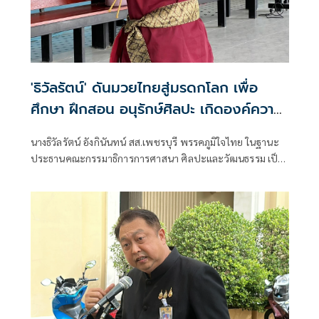
'ธิวัลรัตน์' ดันมวยไทยสู่มรดกโลก เพื่อ
ศึกษา ฝึกสอน อนุรักษ์ศิลปะ เกิดองค์ความ
รู้ สร้างเครือข่ายมวยไทยให้ยั่งยืนในระดับ
นางธิวัลรัตน์ อังกินันทน์ สส.เพชรบุรี พรรคภูมิใจไทย ในฐานะ
นานาชาติ
ประธานคณะกรรมาธิการการศาสนา ศิลปะและวัฒนธรรม เป็น
ประธานเปิดโครงการสัมมนามวยไทยนานาชาติ ประจำปี 2569
ณ โรงเรียนราชประชานุเคราะห์ 47 จังหวัดเพชรบุรี ร่วมกับ
สมาคมสยามยุทธกีฬาพื้นเมืองไทย ตลอดจนทุกภาคส่วน ที่ร่วม
แรงร่วมใจจัดเวทีแห่งการเรียนรู้ เพื่อแลกเปลี่ยนองค์ความรู้และ
สร้างเครือข่ายมวยไทยในระดับนานาชาติ