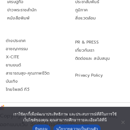
เศรษฐกิจ
ประชาสัมพันธ์
ข่าวพระราชสำนัก
ภูมิภาค
หนังสือพิมพ์
สิ่งแวดล้อม
ต่างประเทศ
PR & PRESS
อาชญากรรม
เกี่ยวกับเรา
X-CITE
ติดต่อและ สนับสนุน
ยานยนต์
สาธารณสุข-คุณภาพชีวิต
Privacy Policy
บันเทิง
ไทยโพสต์ ทีวี
เราใช้คุกกี้เพื่อพัฒนาประสิทธิภาพ และประสบการณ์ที่ดีในการใช้
Copyright© thaipost.net, All rights reserved.,
เว็บไซต์ของคุณ คุณสามารถศึกษารายละเอียดได้ที่นี่
ออกแบบเว็บ จัดทำเว็บไซต์โดย iDesign
ยินยอม
นโยบายความเป็นส่วนตัว