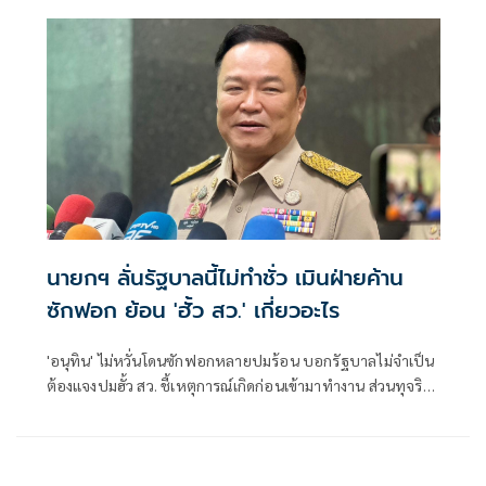
มันเย็น'
นายกฯ ลั่นรัฐบาลนี้ไม่ทำชั่ว เมินฝ่ายค้าน
ซักฟอก ย้อน 'ฮั้ว สว.' เกี่ยวอะไร
'อนุทิน' ไม่หวั่นโดนซักฟอกหลายปมร้อน บอกรัฐบาลไม่จำเป็น
ต้องแจงปมฮั้ว สว. ชี้เหตุการณ์เกิดก่อนเข้ามาทำงาน ส่วนทุจริต
สอบท้องถิ่นทำเต็มที่ เรื่องจบแล้ว ยันไม่ต้องมีองครักษ์พิทักษ์