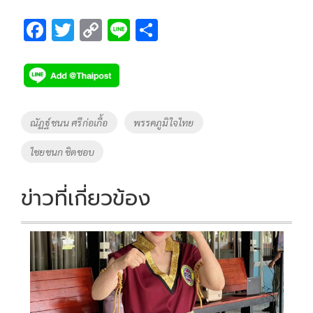
F
T
C
Li
S
ac
wi
o
n
h
e
tt
p
e
ar
b
er
y
e
o
Li
Tags
ณัฏฐ์ชนน ศรีก่อเกื้อ
พรรคภูมิใจไทย
o
n
ไชยชนก ชิดชอบ
k
k
ข่าวที่เกี่ยวข้อง