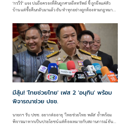
‘กรวีร์" แจง ปมถือครองที่ดินถูกศาลยึดทรัพย์ ชี้ ถูกยึดแค่ตัว
บ้าน แต่ซื้อคืนกลับมาแล้ว ยัน ทำทุกอย่างถูกต้องตามกฎหมาย
ยื่นบัญชีถูกต้องตรวจสอบได้ โต้ปม ‘เนวิน’ นุ่งขาสั้น วอน
แยกแยะ เหตุไปฐานะปธ.สโมสรบุรีรัมย์ ไม่เกี่ยวภูมิใจไทย
มีลุ้น! 'ไทยช่วยไทย' เฟส 2 'อนุทิน' พร้อม
พิจารณาช่วย ปชช.
นายกฯ รับ ปชช. อยากต่ออายุ 'ไทยช่วยไทย พลัส' ย้ำพร้อม
พิจารณาหากเป็นประโยชน์ แต่ต้องเหมาะกับสถานการณ์ ยัน
รัฐบาลมีเวลาอีก 3 ปี พิสูจน์ผลงาน แจงลุคขาสั้นเดินตลาด 'ก็ลม