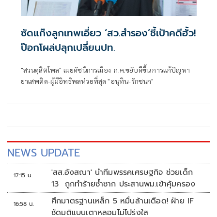
ซัดแก๊งลูกเทพเอี่ยว ‘สว.สำรอง’ชี้เป้าคดีฮั้ว!
ป๊อกโผล่ปลุกเปลี่ยนปท.
"สวนดุสิตโพล" เผยดัชนีการเมือง ก.ค.ขยับดีขึ้น การแก้ปัญหา
ยาเสพติด-ผู้มีอิทธิพลห่วยที่สุด "อนุทิน-รักชนก"
NEWS UPDATE
'สส.อังสณา' นำทีมพรรคเศรษฐกิจ ช่วยเด็ก
17:15 น.
13 ถูกทำร้ายซ้ำซาก ประสานพม.เข้าคุ้มครอง
ศึกมาตรฐานเหล็ก 5 หมื่นล้านเดือด! ฝ่าย IF
16:58 น.
ซัดมติแบนเตาหลอมไม่โปร่งใส