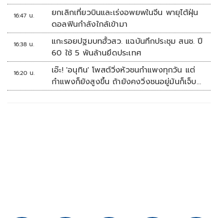
ยกเลิกเที่ยวบินและเร่งอพยพในจีน พายุไต้ฝุ่น
16:47 น.
ดอลฟินกำลังใกล้เข้ามา
แกะรอยปฐมบทฮั้วสว. แฉบันทึกประชุม สนช. ปี
16:38 น.
60 ใช้ 5 พันล้านยึดประเทศ
เอ๊ะ! 'อนุทิน' โพสต์วิ่งหัวชนกำแพงทุกวัน แต่
16:20 น.
กำแพงก็ยังสูงขึ้น ถ้ายังคงวิ่งชนอยู่มันก็เจ็บ
หัวอีก