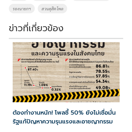
o
n
รองนายกฯ
สวนดุสิตโพล
k
k
ข่าวที่เกี่ยวข้อง
ต้องทำงานหนัก! โพลชี้ 50% ยังไม่เชื่อมั่น
รัฐแก้ปัญหาความรุนแรงและอาชญากรรม