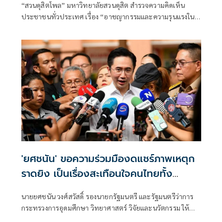
“สวนดุสิตโพล” มหาวิทยาลัยสวนดุสิต สำรวจความคิดเห็น
ประชาชนทั่วประเทศ เรื่อง “อาชญากรรมและความรุนแรงใน
สังคมไทย” กลุ่มตัวอย่างจำนวน 1,198 คน (สำรวจทางออนไลน์
และภาคสนาม) ระหว่างวันที่ 4-7 สิงหาคม 2569
'ยศชนัน' ขอความร่วมมืองดแชร์ภาพเหตุก
ราดยิง เป็นเรื่องสะเทือนใจคนไทยทั้ง
ประเทศ
นายยศชนัน วงศ์สวัสดิ์ รองนายกรัฐมนตรี และรัฐมนตรีว่าการ
กระทรวงการอุดมศึกษา วิทยาศาสตร์ วิจัยและนวัตกรรม ให้
สัมภาษณ์ภายหลังลงพื้นที่ติดตามเหตุยิงที่โรงเรียนเทพศิรินทร์