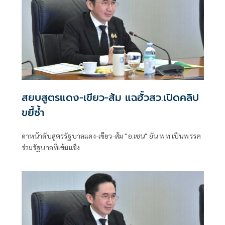
สยบสูตรแดง-เขียว-ส้ม แฉฮั้วสว.เปิดคลิป
ขยี้ซ้ำ
ดาหน้าดับสูตรรัฐบาลแดง-เขียว-ส้ม "อ.เชน" ยัน พท.เป็นพรรค
ร่วมรัฐบาลที่เข้มแข็ง