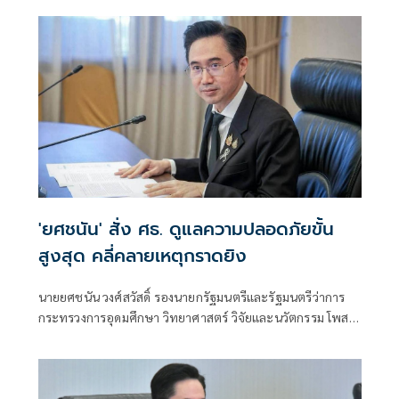
จังหวัดนนทบุรีว่า ตอนนี้มีประเด็นที่ต้องสื่อสารเร่งด่วน คือไม่
อยากให้มีการเผยแพร่ภาพในเหตุการณ์ เนื่องจากเป็นเรื่องสิทธิ
มนุษยชน และอยากให้ทุกคนฟังข่าวจากเจ้าหน้าที่ตำรวจเป็น
หลัก
'ยศชนัน' สั่ง ศธ. ดูแลความปลอดภัยขั้น
สูงสุด คลี่คลายเหตุกราดยิง
นายยศชนัน วงศ์สวัสดิ์ รองนายกรัฐมนตรีและรัฐมนตรีว่าการ
กระทรวงการอุดมศึกษา วิทยาศาสตร์ วิจัยและนวัตกรรม โพสต์
ข้อความผ่านเฟซบุ๊กว่า "ขอแสดงความเสียใจอย่างสุดซึ้งต่อ
ครอบครัวผู้สูญเสีย