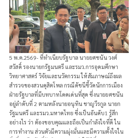
5 พ.ค.2569- ที่ทำเนียบรัฐบาล นายยศชนัน วงศ์
สวัสดิ์ รองนายกรัฐมนตรี และรมว.การอุดมศึกษา
วิทยาศาสตร์ วิจัยและนวัตกรรม ให้สัมภาษณ์ถึงผล
สำรวจของสวนดุสิตโพล กรณีดัชนีชี้วัดนักการเมือง
ฝ่ายรัฐบาลที่มีบทบาทโดดเด่นที่สุด ซึ่งนายยศชนัน
อยู่ลำดับที่ 2 ตามหลังนายอนุทิน ชาญวีรกูล นายก
รัฐมนตรี และรมว.มหาดไทย ซึ่งเป็นอันดับ1 รู้สึก
อย่างไร ว่า ต้องขอบคุณและถือเป็นกำลังใจที่ดี ใน
การทำงาน ส่วนตัวมีความมุ่งมั่นและมีความตั้งใจใน