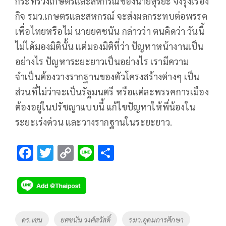
กระทรวงเกษตรและสหกรณ์ของนายสุริยะ จึงรุ่งเรือง
กิจ รมว.เกษตรและสหกรณ์ จะส่งผลกระทบต่อพรรค
เพื่อไทยหรือไม่ นายยศชนัน กล่าวว่า ตนคิดว่า วันนี้
ไม่ได้มองมิตินั้น แต่มองมิติที่ว่า ปัญหาหน้างานเป็น
อย่างไร ปัญหาระยะยาวเป็นอย่างไร เรามีความ
จำเป็นต้องวางรากฐานของตัวโครงสร้างต่างๆ เป็น
ส่วนที่ไม่ว่าจะเป็นรัฐมนตรี หรือแต่ละพรรคการเมือง
ต้องอยู่ในปรัชญาแบบนี้ แก้ไขปัญหาให้พี่น้องใน
ระยะเร่งด่วน และวางรากฐานในระยะยาว.
F
T
C
Li
S
ac
wi
o
n
h
e
tt
p
e
ar
b
er
y
e
o
Li
Tags
ดร.เชน
ยศชนัน วงศ์สวัสดิ์
รมว.อุดมการศึกษา