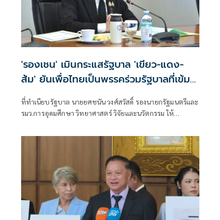
'รองเชน' เมินกระแสรัฐบาล 'เขียว-แดง-
ส้ม' ยันเพื่อไทยเป็นพรรคร่วมรัฐบาลที่เข้ม
แข็ง
ที่ทำเนียบรัฐบาล นายยศชนัน วงศ์สวัสดิ์ รองนายกรัฐมนตรีและ
รมว.การอุดมศึกษา วิทยาศาสตร์ วิจัยและนวัตกรรม ให้
สัมภาษณ์กรณี น.ส.