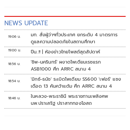
NEWS UPDATE
มท. สั่งผู้ว่าฯทั่วประเทศ ยกระดับ 4 มาตรการ
19:06 น.
ดูแลความปลอดภัยในสถานศึกษา
19:00 น.
ปืน..!! | ห้องข่าวไทยโพสต์สุดสัปดาห์
'ชิพ-นครินทร์' ผงาดโพเดียมเรซแรก
18:56 น.
ASB1000 ศึก ARRC สนาม 4
'มิกซ์-ธนัช' ระเบิดโพเดียม SS600 'เฟอร์' แซง
18:54 น.
เดือด 13 คันคว้าแต้ม ศึก ARRC สนาม 4
ในหลวง-พระราชินี พระราชทานเพลิงศพ
18:46 น.
นพ.ปราเสริฐ ปราสาททองโอสถ