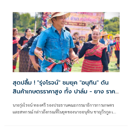
สุดปลื้ม ! "รุ่งโรจน์" ชมยุค "อนุทิน" ดัน
สินค้าเกษตรราคาสูง ทั้ง ปาล์ม - ยาง ราคา
พุ่งขึ้น สะท้อนความทุ่มเทแก้ปัญหาเป็นรูป
นายรุ่งโรจน์ ทองศรี รองประธานคณะกรรมาธิการการเกษตร
ธรรม พร้อมเดินหน้าลดต้นทุนปุ๋ยช่วย
และสหกรณ์ กล่าวถึงกรณที่ในยุคของนายอนุทิน ชาญวีรกูล เป็น
เกษตรกร
นายกรัฐมนตรี สินค้าเกษตร ข้าว ยางพารา ปาล์ม มีราคาที่สูงขึ้น
ว่า ในยุคของของท่านอนุทินเป็นนายกรัฐมนตรี