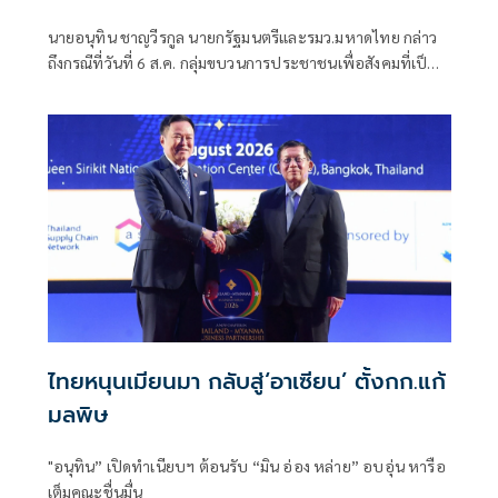
พร้อมคุยหาทางออก
นายอนุทิน ชาญวีรกูล นายกรัฐมนตรีและรมว.มหาดไทย กล่าว
ถึงกรณีที่วันที่ 6 ส.ค. กลุ่มขบวนการประชาชนเพื่อสังคมที่เป็น
ธรรม (พีมูฟ) และเครือข่ายบุกเข้าไปที่กระทรวงมหาดไทย ได้มี
การกำชับเพื่อไม่ให้เกิดการบานปลายอย่างไรหรือไม่ ว่า เมื่อวัน
ที่ 6 ส.ค.
ไทยหนุนเมียนมา กลับสู่‘อาเซียน’ ตั้งกก.แก้
มลพิษ
"อนุทิน” เปิดทำเนียบฯ ต้อนรับ “มิน อ่อง หล่าย” อบอุ่น หารือ
เต็มคณะชื่นมื่น