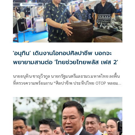
'อนุทิน' เดินงานโอทอปศิลปาชีพ บอกจะ
พยายามสานต่อ 'ไทยช่วยไทยพลัส เฟส 2'
นายอนุทิน ชาญวีรกูล นายกรัฐมนตรีและรมว.มหาดไทย ลงพื้น
ที่ตรวจความพร้อมงาน “ศิลปาชีพ ประทีปไทย OTOP หลอม
ดวงใจด้วยพระบารมี” ปี 2569 ซึ่งจัดขึ้นระหว่างวันที่ 8–16
สิงหาคม นี้ ณ อาคารชาเลนเจอร์ 1–3 อิมแพ็ค เมืองทองธานี ซึ่ง
นายกรัฐมนตรีจะเดินทางมาเปิดงานอย่างเป็นทางการ ในวัน
จันทร์ที่ 10 สิงหาคม