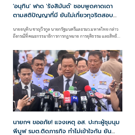
'อนุทิน' ฟาด 'รังสิมันต์' ชอบพูดคาดเดา
ตามสติปัญญาที่มี ยันไม่เกี่ยวทุจริตสอบ
ท้องถิ่น
นายอนุทิน ชาญวีรกูล นายกรัฐมนตรีและรมว.มหาดไทย กล่าว
ถึงกรณีที่คณะกรรมาธิการการกฎหมาย การยุติธรรม และสิทธิ
มนุษยชน สภาผู้แทนราษฎร ที่มี นายรังสิมันต์ โรม เป็นประธาน
กรรมาธิการ มีการอ้างชื่อนายกรัฐมนตรี เข้าไปเกี่ยวข้องกับการ
ทุจริตสอบท้องถิ่น
นายกฯ ขออภัย! แจงเหตุ อส. ปะทะผู้ชุมนุม
พีมูฟ รมต.ติดภารกิจ ทำไม่เข้าใจกัน ยัน