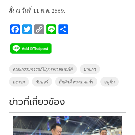
สั่ง ณ วันที่ 11 พ.ค. 2569.
F
T
C
Li
S
ac
wi
o
n
h
e
tt
p
e
ar
b
er
y
e
o
Li
Tags
คณะกรรมการแก้ปัญหาชายแดนใต้
นายกฯ
o
n
ลงนาม
วันนอร์
สีหศักดิ์ พวงเกตุแก้ว
อนุทิน
k
k
ข่าวที่เกี่ยวข้อง