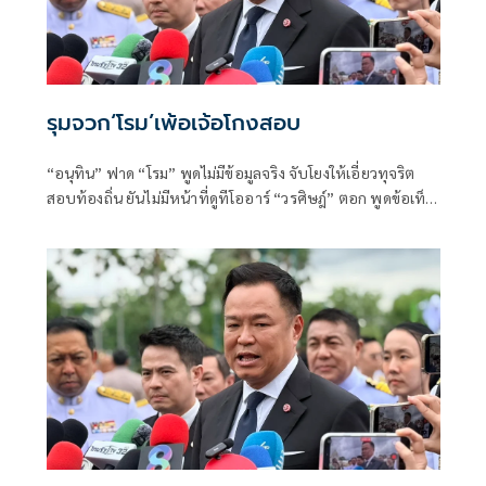
รุมจวก‘โรม’เพ้อเจ้อโกงสอบ
“อนุทิน” ฟาด “โรม” พูดไม่มีข้อมูลจริง จับโยงให้เอี่ยวทุจริต
สอบท้องถิ่น ยันไม่มีหน้าที่ดูทีโออาร์ “วรศิษฎ์” ตอก พูดข้อเท็จ
จริงไม่ครบ