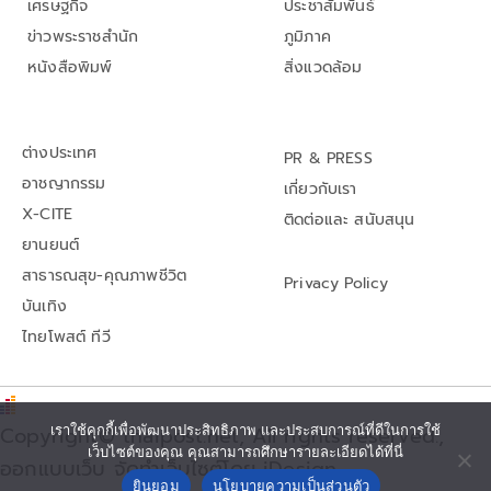
เศรษฐกิจ
ประชาสัมพันธ์
ข่าวพระราชสำนัก
ภูมิภาค
หนังสือพิมพ์
สิ่งแวดล้อม
ต่างประเทศ
PR & PRESS
อาชญากรรม
เกี่ยวกับเรา
X-CITE
ติดต่อและ สนับสนุน
ยานยนต์
สาธารณสุข-คุณภาพชีวิต
Privacy Policy
บันเทิง
ไทยโพสต์ ทีวี
เราใช้คุกกี้เพื่อพัฒนาประสิทธิภาพ และประสบการณ์ที่ดีในการใช้
Copyright© thaipost.net, All rights reserved.,
เว็บไซต์ของคุณ คุณสามารถศึกษารายละเอียดได้ที่นี่
ออกแบบเว็บ จัดทำเว็บไซต์โดย iDesign
ยินยอม
นโยบายความเป็นส่วนตัว