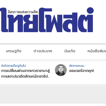
เศรษฐกิจ
ต่างประเทศ
บันเทิง
หนังสือพิม
ยังไม่ตายก็อยู่กันไป
ผักกาดหอม
การเปลี่ยนผ่านจากเทวราชามาสู่
ออเดอร์จากคุก!
การสถาปนาอัตลักษณ์ราชาธิป
ไตยแบบพุทธศาสนาในพระไตร
ปิฏก : สามัญผลสูตรในฐานะ
ทฤษฎีขีดจำกัดของอำนาจรัฐ
เหนือแรงงานและทรัพย์สิน