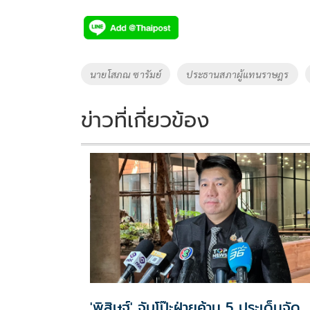
ac
wi
o
n
h
e
tt
p
e
ar
b
er
y
e
o
Li
Tags
นายโสภณ ซารัมย์
ประธานสภาผู้แทนราษฎร
o
n
k
k
ข่าวที่เกี่ยวข้อง
'พิสิษฐ์' จับโป๊ะฝ่ายค้าน 5 ประเด็นจัด