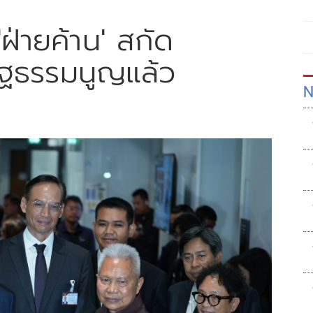
ฝ่ายค้าน' สกัด
ลรัฐธรรมนูญแล้ว
N