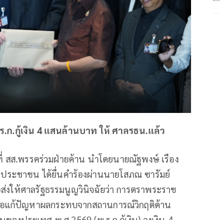
ร.ก.กู้เงิน 4 แสนล้านบาท ให้ ศาลรธน.แล้ว
กที่ สส.พรรคร่วมฝ่ายค้าน นำโดยนายณัฐพงษ์ เรือง
คประชาชน ได้ยื่นคำร้องผ่านนายโสภณ ซารัมย์
อส่งให้ศาลรัฐธรรมนูญวินิจฉัยว่า การตราพระราช
ื่อแก้ปัญหาผลกระทบจากสถานการณ์วิกฤติด้าน
ของประเทศ พ.ศ.2569 (พ.ร.ก.กู้เงิน) วงเงิน 4