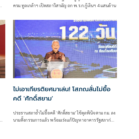
ครม.ทูลเกล้าฯ เปิดสภาวิสามัญ ถก พ.ร.ก.กู้เงินฯ 4 แสนล้าน
น
ไม่เอาเกียรติยศมาเล่น! โสภณลั่นไม่ยื้อ
คดี 'ศักดิ์สยาม'
ประธานสภาย้ำไม่ยื้อคดี 'ศักดิ์สยาม' ใช้ดุลพินิจตาม กม. ลง
คดี
นามตั้งกรรมการแล้ว พร้อมเร่งแก้ปัญหาอาคารรัฐสภาก่อน
ด
หมดประกัน ย้อนถามทำหนังสือจี้ตอบกระทู้ แล้วยุคนั้นนา
ยกฯ มาตอบไหม