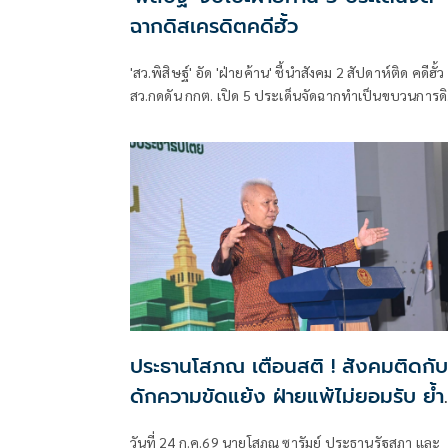
ฉากดิสเครดิตคดีฮั้ว
'สว.พิสิษฐ์' อัด 'ฝ่ายค้าน' ชี้นำสังคม 2 สัปดาห์ติด คดีฮั้ว
สว.กดดัน กกต. เปิด 5 ประเด็นจัดฉากทำเป็นขบวนการดิส
เครดิต
ประธานโสภณ เตือนสติ ! สังคมติดกับ
ดักความขัดแย้ง ฝ่ายแพ้ไม่ยอมรับ ย้ำ
อยากเห็นประชาธิปไตยกินได้ ใช้เหตุผลสู
วันที่ 24 ก.ค.69 นายโสภณ ซารัมย์ ประธานรัฐสภา และ