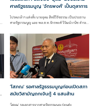
ศาลรัฐธรรมนูญ 'จักรพงศ์' เป็นตุลาการ
โปรดเกล้าฯ แต่งตั้ง นายอุดม สิทธิวิรัชธรรม เป็นประธาน
ศาลรัฐธรรมนูญ และ พล.ต.ท.จักรพงศ์ วิวัฒน์วานิช ดำรง
ตำแหน่งตุลาการศาลรัฐธรรมนูญ มีผลตั้งแต่วันที่ 24
กรกฎาคม 2569 เป็นต้นไป
'โสภณ' รอศาลรัฐธรรมนูญก่อนเปิดสภา
สมัยวิสามัญถกเงินกู้ 4 แสนล้าน
้
'โสภณ' รอเอกสารจากศาลรัฐธรรมนูญ ก่อนส่ง