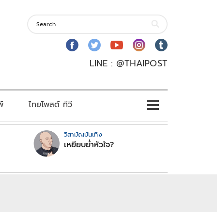
LINE : @THAIPOST
พ์
ไทยโพสต์ ทีวี
วิสามัญบันเทิง
เหยียบย่ำหัวใจ?