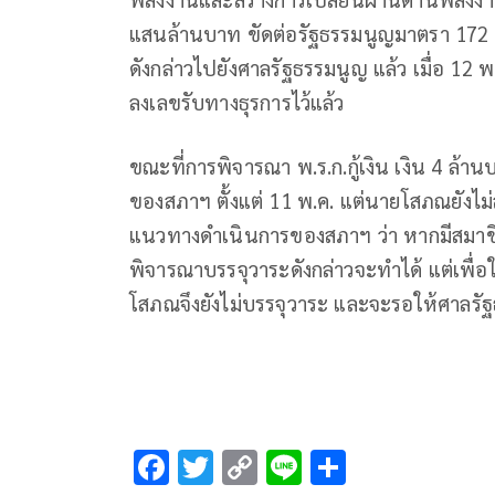
แสนล้านบาท ขัดต่อรัฐธรรมนูญมาตรา 172 หร
ดังกล่าวไปยังศาลรัฐธรรมนูญ แล้ว เมื่อ 12
ลงเลขรับทางธุรการไว้แล้ว
ขณะที่การพิจารณา พ.ร.ก.กู้เงิน เงิน 4 ล้าน
ของสภาฯ ตั้งแต่ 11 พ.ค. แต่นายโสภณยังไม่สั
แนวทางดำเนินการของสภาฯ ว่า หากมีสมาชิก
พิจารณาบรรจุวาระดังกล่าวจะทำได้ แต่เพื
โสภณจึงยังไม่บรรจุวาระ และจะรอให้ศาลรัฐธ
F
T
C
Li
S