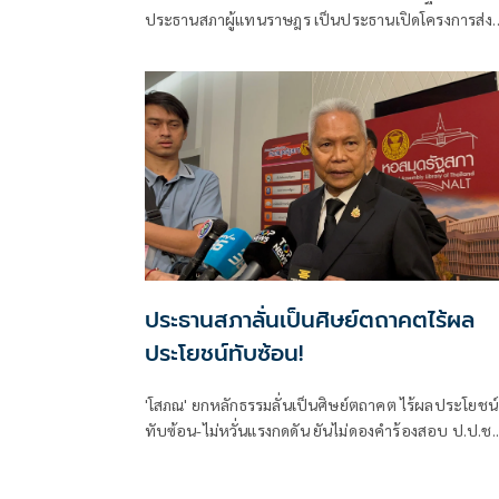
ในสภา พร้อมฝากอนาคตประเทศไว้กับ
ประธานสภาผู้แทนราษฎร เป็นประธานเปิดโครงการส่ง
คนรุ่นใหม่
เสริม และสนับสนุนความเป็นพลเมืองของเยาวชนใน
ระบอบประชาธิปไตย เพื่อพัฒนาประชาธิปไตยให้ยั่งยื
กิจกรรมรวมรุ่นเยาวชนเพื่อการสร้างความเป็นพลเมือง
ประธานสภาลั่นเป็นศิษย์ตถาคตไร้ผล
ประโยชน์ทับซ้อน!
'โสภณ' ยกหลักธรรมลั่นเป็นศิษย์ตถาคต ไร้ผลประโยชน์
ทับซ้อน-ไม่หวั่นแรงกดดัน ยันไม่ดองคำร้องสอบ ป.ป.ช.
'ศักดิ์สยาม' ชี้ต้องรอคณะผู้ทรงคุณวุฒิชงความเห็น ย้ำยึ
หลักกฎหมายไม่ใช่อารมณ์