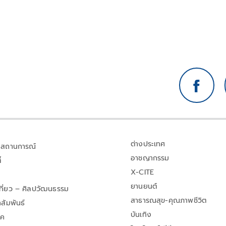
ต่างประเทศ
สถานการณ์
อาชญากรรม
้
X-CITE
ยานยนต์
เที่ยว – ศิลปวัฒนธรรม
สาธารณสุข-คุณภาพชีวิต
สัมพันธ์
บันเทิง
าค