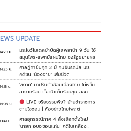
EWS UPDATE
มธ.โชว์โมเดลบำบัดผู้เสพยาบ้า 9 วัน ใช้
14:29 น.
สมุนไพร-แพทย์แผนไทย ชงรัฐขยายผล
ศาลฎีกายืนคุก 2 ปี คนขับรถบัส มข.
14:25 น.
คดีชน 'น้องอาย' เสียชีวิต
'สกาย' มาปรับตัวซ้อมเมืองไทย ไม่หวั่น
14:18 น.
อากาศร้อน ตั้งเป้าเต็มร้อยลุย อชก.
2026
LIVE จริยธรรมพัง? ย้ายข้าราชการ
14:05 น.
ตามใจชอบ | ห้องข่าวไทยโพสต์
ศาลอุทธรณ์ภาค 4 สั่งเลือกตั้งใหม่
13:41 น.
'นายก อบจ.ขอนแก่น' คดีใบเหลือง