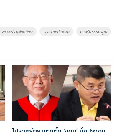
พรรคร่วมฝ่ายค้าน
พระราชกำหนด
ศาลรัฐธรรมนูญ
โปรดเกล้าฯ แต่งตั้ง 'อุดม' นั่งประธาน