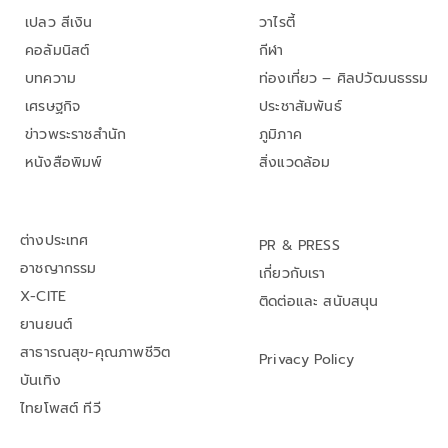
เปลว สีเงิน
วาไรตี้
คอลัมนิสต์
กีฬา
บทความ
ท่องเที่ยว – ศิลปวัฒนธรรม
เศรษฐกิจ
ประชาสัมพันธ์
ข่าวพระราชสำนัก
ภูมิภาค
หนังสือพิมพ์
สิ่งแวดล้อม
ต่างประเทศ
PR & PRESS
อาชญากรรม
เกี่ยวกับเรา
X-CITE
ติดต่อและ สนับสนุน
ยานยนต์
สาธารณสุข-คุณภาพชีวิต
Privacy Policy
บันเทิง
ไทยโพสต์ ทีวี