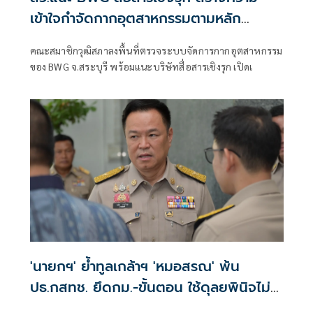
เข้าใจกำจัดกากอุตสาหกรรมตามหลัก
วิศวกรรม
คณะสมาชิกวุฒิสภาลงพื้นที่ตรวจระบบจัดการกากอุตสาหกรรม
ของ BWG จ.สระบุรี พร้อมแนะบริษัทสื่อสารเชิงรุก เปิดเ
'นายกฯ' ย้ำทูลเกล้าฯ 'หมอสรณ' พ้น
ปธ.กสทช. ยึดกม.-ขั้นตอน ใช้ดุลยพินิจไม่
ได้