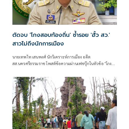
ตัดจบ 'โกงสอบท้องถิ่น' ซ้ำรอย 'ฮั้ว สว.'
สาวไม่ถึงนักการเมือง
นายเทพไท เสนพงศ์ นักวิเคราะห์การเมือง อดีต
สส.นครศรีธรรมราช โพสต์ข้อความผ่านเฟซบุ๊กในหัวข้อ "โกง
สว.-โกงสอบท้องถิ่น ตัดจบ ไม่ถึงนักการเมือง โดยระบุว่า