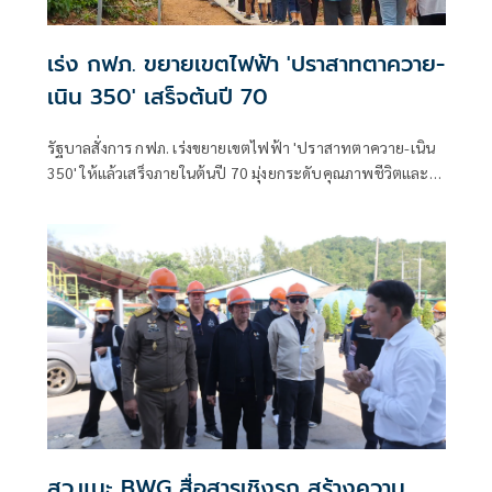
เร่ง กฟภ. ขยายเขตไฟฟ้า 'ปราสาทตาควาย-
เนิน 350' เสร็จต้นปี 70
รัฐบาลสั่งการ กฟภ. เร่งขยายเขตไฟฟ้า 'ปราสาทตาควาย-เนิน
350' ให้แล้วเสร็จภายในต้นปี 70 มุ่งยกระดับคุณภาพชีวิตและ
ขวัญกำลังพลแนวหน้า เสริมสร้างความมั่นคงชายแดน
สว.แนะ BWG สื่อสารเชิงรุก สร้างความ