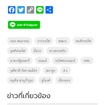
F
T
C
Li
S
ac
wi
o
n
h
e
tt
p
e
ar
b
er
y
e
o
Li
Tags
กมธ.คมนาคม
การรถไฟ
ขสมก.
คนชับรถไฟ
o
n
จุดตัดรถไฟ
ฉี่ม่วง
ทางยกระดับ
k
k
นายกรัฐมนตรี
รถเมล์
รถไฟชนรถเมล์
รฟท.
วุฒิชาติ กัลยาณมิตร
สภาสูง
สว.
อนุทิน ชาญวีรกูล
อุโมงค์
เรียกแจง
ข่าวที่เกี่ยวข้อง