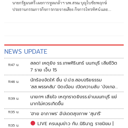
นายกรัฐมนตรี เผยการทูลเกล้าฯ นพ.สรณ บุญใบชัยพฤกษ์
ประธานกรรมการกิจการกระจายเสียง กิจการโทรทัศน์ และ
กิจการโทรคมนาคมแห่งชาติ (กสทช.) กรณีขาดคุณสมบัติ
NEWS UPDATE
สลด! เหตุยิง รร.เทพศิรินทร์ นนทบุรี เสียชีวิต
11:47 น.
7 ราย เจ็บ 15
นักร้องจัดให้ ยื่น ป.ป.ช.สอบจริยธรรม
11:46 น.
'สส.พรรคส้ม' บิดเบือน เปิดความลับ 'บังเกอร์
ทหาร'
นายกฯ เสียใจ เหตุกราดยิงรร.ย่านนนทบุรี แย่
11:39 น.
มากไม่ควรเกิดขึ้น
11:35 น.
'ฮาย อาภาพร' อัปเดตสุขภาพ 'สุนารี'
LIVE ครบมุมข่าว กับ..นิธินาฏ ราชนิยม |
11:35 น.