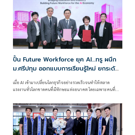
ปั้น Future Workforce ยุค AI…ทรู ผนึก
ม.ศรีปทุม ออกแบบการเรียนรู้ใหม่ ยกระดับ
ทักษะ AI รอบด้าน บูรณาการความรู้จากภาค
เมื่อ AI เข้ามาเปลี่ยนโลกธุรกิจอย่างรวดเร็วจนทำให้ตลาด
ธุรกิจสู่มหาวิทยาลัย สร้าง “ทุนมนุษย์” ปิด
แรงงานทั่วโลกขาดคนที่มีทักษะแห่งอนาคต โดยเฉพาะคนที่
ช่องว่างตลาดแรงงานแห่งอนาคต
สามารถเรียนรู้ ปรับตัว และประยุกต์ใช้ AI เพื่อสร้างผลลัพธ์ทาง
ธุรกิจได้จริง ทรู คอร์ปอเรชั่น โดย ทรู ดิจิทัล อคาเดมี ได้ร่วมมือ
กับ มหาวิทยาลัยศรีปทุม โดย