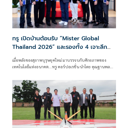
ทรู เปิดบ้านต้อนรับ “Mister Global
Thailand 2026” และรองทั้ง 4 เจาะลึก
พลัง AI เบื้องหลังโครงข่ายอัจฉริยะ พร้อม
เมื่อพลังของสุภาพบุรุษยุคใหม่ มาบรรจบกับศักยภาพของ
สัมผัส Happy Workplace ส่งต่อ
เทคโนโลยีแห่งอนาคต…ทรู คอร์ปอเรชั่น นำโดย คุณฐานพล
วัฒนธรรม True 4C ขับเคลื่อนสุภาพบุรุษ
มานะวุฒิเวช หัวหน้าคณะผู้บริหารด้านโฮมคอนเนคทิวิตี้ และ
ยุคใหม่สู่อนาคต
คุณโอลิเวอร์ กิตติพงษ์ วีระเตชะ หัวหน้าคณะผู้บริหารด้าน
แบรนด์และมีเดีย เปิดบ้านต้อนรับ Mister Global Thailand
2026 ราชา - ราชัน รุ่งไพรพนา และรองทั้ง 4 พร้อมด้วย
Mister