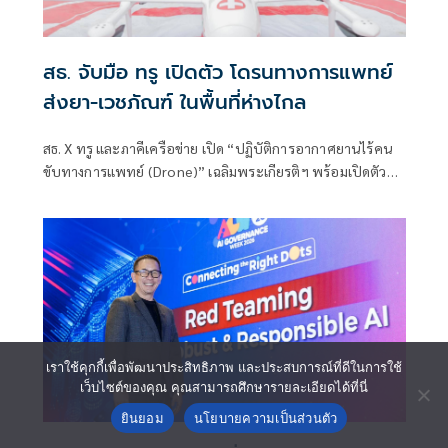
สธ. จับมือ ทรู เปิดตัว โดรนทางการแพทย์
ส่งยา-เวชภัณฑ์ ในพื้นที่ห่างไกล
สธ. X ทรู และภาคีเครือข่าย เปิด “ปฏิบัติการอากาศยานไร้คน
ขับทางการแพทย์ (Drone)” เฉลิมพระเกียรติฯ พร้อมเปิดตัว
นวัตกรรม SkyBridge แพลตฟอร์มขนส่งทางอากาศอัตโนมัติ
ครั้งแรกของไทย ปูทางพลิกโฉมโลจิสติกส์สาธารณสุขทั่ว
ประเทศ ประเดิมบินโดรนส่งยา-เวชภัณฑ์ พื้นที่ดอยสูงเมืองน่าน
เราใช้คุกกี้เพื่อพัฒนาประสิทธิภาพ และประสบการณ์ที่ดีในการใช้
เว็บไซต์ของคุณ คุณสามารถศึกษารายละเอียดได้ที่นี่
ยินยอม
นโยบายความเป็นส่วนตัว