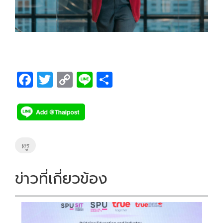
F
T
C
Li
S
ac
wi
o
n
h
e
tt
p
e
ar
b
er
y
e
o
Li
Tags
ทรู
o
n
k
k
ข่าวที่เกี่ยวข้อง