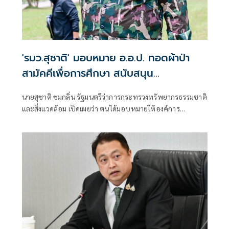
'รมว.สุชาติ' มอบหมาย อ.อ.ป. ทอดผ้าป่า
สามัคคีเพื่อการศึกษา สนับสนุน
คอมพิวเตอร์ 22 เครื่อง เติมโอกาสเด็ก
นายสุชาติ ชมกลิ่น รัฐมนตรีว่าการกระทรวงทรัพยากรธรรมชาติ
โรงเรียนบ้านกิ่วลม จ.เชียงใหม่
และสิ่งแวดล้อม เปิดเผยว่า ตนได้มอบหมายให้องค์การ
อุตสาหกรรมป่าไม้ (อ.อ.ป.) ดำเนินการจัด “พิธีทอดผ้าป่า
สามัคคีเพื่อการศึกษา กระทรวงทรัพยากรธรรมชาติและสิ่ง
แวดล้อม” ณ โรงเรียนบ้านกิ่วลม ตำบลบ่อหลวง อำเภอฮอด
จังหวัดเชียงใหม่ เพื่อสนับสนุนการศึกษาและเพิ่มโอกาสให้กับ
เด็กและเยาวชนในพื้นที่ โดยสนับสนุนคอมพิวเตอร์ จำนวน 22
เครื่อง สำหรับใช้ในการเรียนการสอนและส่งเสริมทักษะด้าน
เทคโนโลยีสารสนเทศ