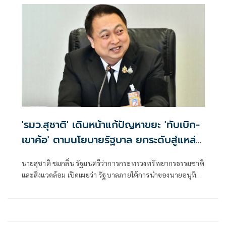
'รมว.สุชาติ' เดินหน้าแก้ปัญหาขยะ 'ทับเบิก-
เขาค้อ' ตามนโยบายรัฐบาล ยกระดับสู่แหล่ง
ท่องเที่ยวคาร์บอนต่ำ สร้างรายได้ควบคู่
นายสุชาติ ชมกลิ่น รัฐมนตรีว่าการกระทรวงทรัพยากรธรรมชาติ
รักษาสิ่งแวดล้อม
และสิ่งแวดล้อม เปิดเผยว่า รัฐบาลภายใต้การนำของนายอนุทิน
ชาญวีรกูล นายกรัฐมนตรี ให้ความสำคัญกับการบริหารจัดการ
ทรัพยากรธรรมชาติและสิ่งแวดล้อมควบคู่กับการพัฒนา
เศรษฐกิจและการท่องเที่ยวอย่างยั่งยืน