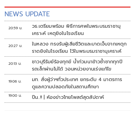
NEWS UPDATE
วธ.เตรียมพร้อม พิธีการศพในพระบรมราชานุ
20:59 น.
เคราะห์ เหตุยิงในโรงเรียน
ในหลวง ทรงรับผู้เสียชีวิตและบาดเจ็บจากเหตุก
20:27 น.
ราดยิงในโรงเรียน ไว้ในพระบรมราชานุเคราะห์
ชาวบุรีรัมย์ร้องทุกข์ น้ำท่วมนาข้าวซ้ำซากทุกปี
20:13 น.
รถเล็กผ่านไม่ได้ วอนหน่วยงานเร่งแก้ไข
มท. สั่งผู้ว่าฯทั่วประเทศ ยกระดับ 4 มาตรการ
19:06 น.
ดูแลความปลอดภัยในสถานศึกษา
19:00 น.
ปืน..!! | ห้องข่าวไทยโพสต์สุดสัปดาห์