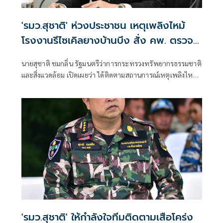
'รมว.สุชาติ' ห่วงประชาชน เหตุเพลิงไหม้
โรงงานรีไซเคิลยางบ้านบึง สั่ง คพ. ตรวจ
คุณภาพอากาศเข้ม-แจ้งเตือนประชาชนใกล้
นายสุชาติ ชมกลิ่น รัฐมนตรีว่าการกระทรวงทรัพยากรธรรมชาติ
ชิด
และสิ่งแวดล้อม เปิดเผยว่า ได้ติดตามสถานการณ์เหตุเพลิงไหม้
โรงงานรีไซเคิลยางรถยนต์ บริษัท ซิน อี้ ไท่ อินดัสเตรียล เทรด
จำกัด ตำบลคลองกิ่ว อำเภอบ้านบึง จังหวัดชลบุรี อย่างใกล้ชิด
ด้วยความห่วงใยผลกระทบด้านมลพิษและสุขภาพของ
ประชาชน พร้อมสั่งการให้กรมควบคุมมลพิษ (คพ.) บูรณาการ
หน่วยงานที่เกี่ยวข้อง เร่งสนับสนุนการระงับเหตุ ตรวจสอบ
คุณภาพอากาศและสิ่งแวดล้อม รวมถึงแจ้งเตือนประชาชนอย่าง
ต่อเนื่องจนกว่าสถานการณ์จะคลี่คลาย
'รมว.สุชาติ' ให้กำลังใจทีมติดตามเสือโคร่ง