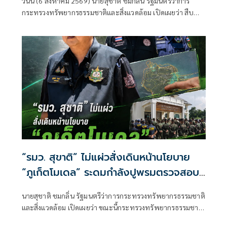
วันนี้ (6 สิงหาคม 2569) นายสุชาติ ชมกลิ่น รัฐมนตรีว่าการ
เตือนผู้ฝ่าฝืนเจอมาตรการทางกฎหมาย
กระทรวงทรัพยากรธรรมชาติและสิ่งแวดล้อม เปิดเผยว่า สืบ
เนื่องจากเมื่อวันที่ 31 กรกฎาคม 2569 ตนได้ลงพื้นที่จังหวัด
นครราชสีมา
“รมว. สุขาติ” ไม่แผ่วสั่งเดินหน้านโยบาย
“ภูเก็ตโมเดล” ระดมกำลังปูพรมตรวจสอบ
พื้นที่ทั้งเกาะภูเก็ต อีก 40 จุด พร้อมเร่ง
นายสุชาติ ชมกลิ่น รัฐมนตรีว่าการกระทรวงทรัพยากรธรรมชาติ
ผลักดันประกาศป่านันทนาการหาดนุ้ย ภูเก็ต
และสิ่งแวดล้อม เปิดเผยว่า ขณะนี้กระทรวงทรัพยากรธรรมชาติ
เพื่อประชาชนได้เข้าใช้ประโยชน์
และสิ่งแวดล้อม