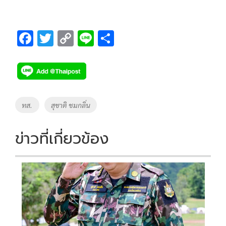
F
T
C
Li
S
ac
wi
o
n
h
e
tt
p
e
ar
b
er
y
e
o
Li
Tags
ทส.
สุชาติ ชมกลิ่น
o
n
k
k
ข่าวที่เกี่ยวข้อง