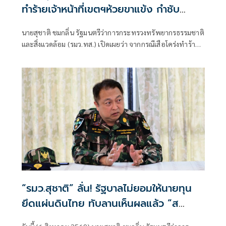
ทำร้ายเจ้าหน้าที่เขตฯห้วยขาแข้ง กำชับ
ระมัดระวังความปลอดภัยขั้นสูงสุด หลัง
นายสุชาติ ชมกลิ่น รัฐมนตรีว่าการกระทรวงทรัพยากรธรรมชาติ
กรมอุทยานฯ แถลงความคืบหน้ากรณีเจ้า
และสิ่งแวดล้อม (รมว.ทส.) เปิดเผยว่า จากกรณีเสือโคร่งทำร้าย
หน้าเสียชีวิต
เจ้าหน้าที่พิทักษ์ป่าเขตรักษาพันธุ์สัตว์ป่าห้วยขาแข้งเสียชีวิต
ตนได้ติดตามสถานการณ์ดังกล่าวอย่างใกล้ชิด พร้อมแสดงความ
ห่วงใยต่อเจ้าหน้าที่ผู้ปฏิบัติงานในพื้นที่ และได้กำชับให้หน่วย
งานยกระดับมาตรการความปลอดภัยขั้นสูงสุดในการปฏิบัติ
ภารกิจเพื่อความปลอดภัยของผู้ปฏิบัติงาน
“รมว.สุชาติ” ลั่น! รัฐบาลไม่ยอมให้นายทุน
ยึดแผ่นดินไทย ทับลานเห็นผลแล้ว “ส
ตาร์เวลล์ การ์เด้นโฮม” รื้อเองคืบ 40%