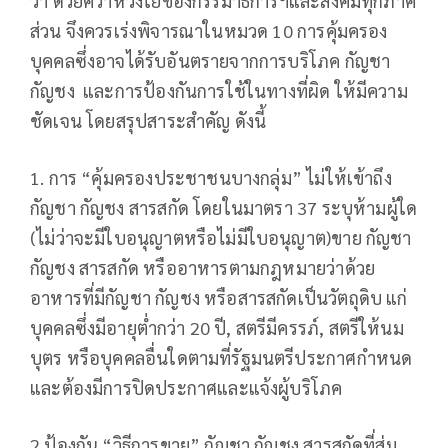
ว่า ด้วยควาห่วงใยของกรรมาธิการฯและสังคมทุกภาค
ส่วน จึงควรเร่งพิจารณาในหมวด 10 การคุ้มครอง
บุคคลซึ่งอาจได้รับอันตรายจากการบริโภค กัญชา
กัญชง และการป้องกันการใช้ในทางที่ผิด ให้มีความ
ชัดเจน โดยสรุปสาระสำคัญ ดังนี้
1. การ “คุ้มครองประชาชนบางกลุ่ม” ไม่ให้เข้าถึง
กัญชา กัญชง สารสกัด โดยในมาตรา 37 ระบุห้ามผู้ใด
(ไม่ว่าจะมีใบอนุญาตหรือไม่มีใบอนุญาต)ขาย กัญชา
กัญชง สารสกัด หรืออาหารตามกฎหมายว่าด้วย
อาหารที่มีกัญชา กัญชง หรือสารสกัดเป็นวัตถุดิบ แก่
บุคคลซึ่งมีอายุต่ำกว่า 20 ปี, สตรีมีครรภ์, สตรีให้นม
บุตร หรือบุคคลอื่นใดตามที่รัฐมนตรีประกาศกำหนด
และต้องมีการปิดประกาศและแจ้งผู้บริโภค
2.ป้องกัน “วิธีการขาย” กัญชา กัญชง สารสกัดที่สุ่ม