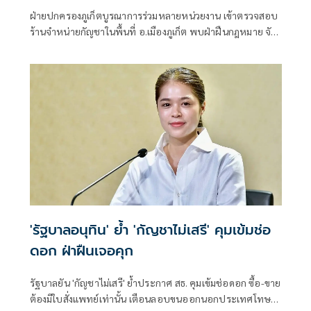
ฝ่ายปกครองภูเก็ตบูรณาการร่วมหลายหน่วยงาน เข้าตรวจสอบ
ร้านจำหน่ายกัญชาในพื้นที่ อ.เมืองภูเก็ต พบฝ่าฝืนกฎหมาย จับ
ผู้ต้องหา 5 ราย พร้อมยึดดอก
'รัฐบาลอนุทิน' ย้ำ 'กัญชาไม่เสรี' คุมเข้มช่อ
ดอก ฝ่าฝืนเจอคุก
รัฐบาลยัน 'กัญชาไม่เสรี' ย้ำประกาศ สธ. คุมเข้มช่อดอก ซื้อ-ขาย
ต้องมีใบสั่งแพทย์เท่านั้น เตือนลอบขนออกนอกประเทศโทษ