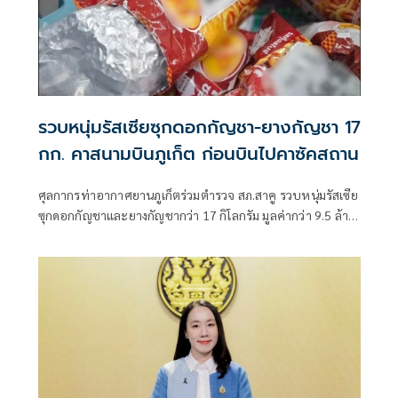
รวบหนุ่มรัสเซียซุกดอกกัญชา-ยางกัญชา 17
กก. คาสนามบินภูเก็ต ก่อนบินไปคาซัคสถาน
ศุลกากรท่าอากาศยานภูเก็ตร่วมตำรวจ สภ.สาคู รวบหนุ่มรัสเซีย
ซุกดอกกัญชาและยางกัญชากว่า 17 กิโลกรัม มูลค่ากว่า 9.5 ล้าน
บาท คาสนามบินภูเก็ต ขณะเตรียมบินไปประเทศคาซัคสถาน