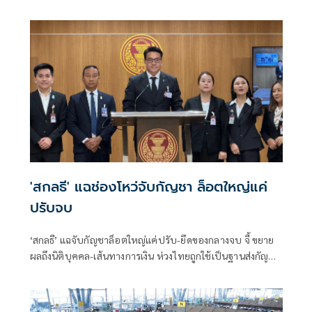
หนัก จำคุก 10 ปี ปรับ 4 เท่า
'สกลธี' แฉช่องโหว่จับกัญชา ล็อตใหญ่แค่
ปรับจบ
‘สกลธี’ แฉจับกัญชาล็อตใหญ่แค่ปรับ-ยึดของกลางจบ จี้ ขยาย
ผลถึงนิติบุคคล-เส้นทางการเงิน ห่วงไทยถูกใช้เป็นฐานส่งกัญชา
ข้ามชาติระหว่างสุญญากาศ จี้เร่ง คล