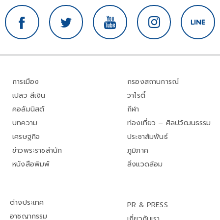
การเมือง
กรองสถานการณ์
เปลว สีเงิน
วาไรตี้
คอลัมนิสต์
กีฬา
บทความ
ท่องเที่ยว – ศิลปวัฒนธรรม
เศรษฐกิจ
ประชาสัมพันธ์
ข่าวพระราชสำนัก
ภูมิภาค
หนังสือพิมพ์
สิ่งแวดล้อม
ต่างประเทศ
PR & PRESS
อาชญากรรม
เกี่ยวกับเรา