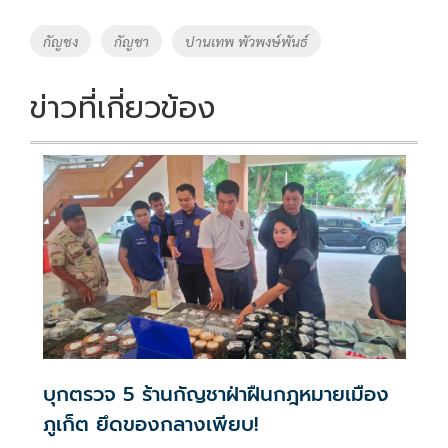
b
er
y
e
o
Li
Tags
กัญชง
กัญชา
ปานเทพ พัวพงษ์พันธ์
o
n
k
k
ข่าวที่เกี่ยวข้อง
บุกตรวจ 5 ร้านกัญชาฝ่าฝืนกฎหมายเมือง
ภูเก็ต ยึดของกลางเพียบ!