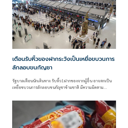
เตือนรับหิ้วของฝากระวังเป็นเหยื่อขบวนการ
ลักลอบขนกัญชา
รัฐบาลเตือนนักเดินทาง รับหิ้ว1ฝากของจากผู้อื่น อาจตกเป็น
เหยื่อขบวนการลักลอบขนกัญชาข้ามชาติ มีความผิดตาม
กฎหมายไทย-นานาชาติ โทษจำคุกสูงสุด 10 ปี