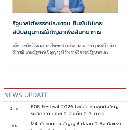
รัฐบาลโต้พรรคประชาชน ยืนยันไม่เคย
สนับสนุนการใช้กัญชาเพื่อสันทนาการ
ลลิดา เพริศวิวัฒนา รองโฆษกประจำสำนักนายกรัฐมนตรี กล่าว
ถึงกรณี นายณัฐพงษ์ ปัญญาวุฒิ วิพากษ์วิจารณ์รัฐบาลและ
พรรคภูมิใจไทยเกี่ยวกับนโยบายกัญชา ว่า รัฐบาลรับฟังทุกข้อ
เสนอแนะด้วยความเคารพ แต่ในหลายประเด็นอาจยังไม่
สะท้อนข้อเท็จจริงและพัฒนาการของการดำเนินงานในปัจจุบัน
ประเด็นแรกที่ต้องทำความเข้าใจคือ การลักลอบขนกัญชาออก
นอกประเทศเป็นการกระทำผิดกฎหมาย
NEWS UPDATE
808 Festival 2026 ไลน์อัปแรกสุดยิ่งใหญ่
1:24 น.
ระเบิดความมันส์ 2 วันเต็ม 2-3 ต.ค.นี้
M4 คัมแบคตามสัญญา! ปล่อย 2 ซิงเกิลแรก
1:16 น.