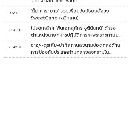
'อะดรีนาลีน' และ 'ชอบU'
'ดั๊ม คาราบาว' รวมเพื่อนวัยมัธยมตั้งวง
1:02 น.
SweetCane (สวีทเคน)
โปรดเกล้าฯ 'พันเอกสุภัทร ชูตินันทน์' ดำรง
23:49 น.
ตำแหน่งนายทหารปฏิบัติการฯ-พระราชทานยศ
'พลตรี'
ซาอุฯ-ตุรเคีย-ปากีสถานลงนามข้อตกลงด้าน
23:45 น.
การป้องกันประเทศท่ามกลางสงครามใน
ภูมิภาค