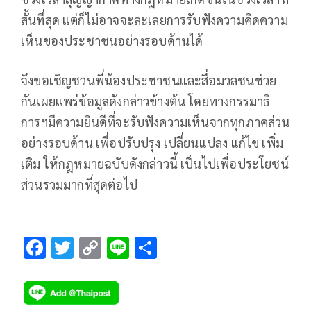
สั้นที่สุด แต่ก็ไม่อาจจะละเลยการรับฟังความคิดความ
เห็นของประชาชนอย่างรอบด้านได้
จึงขอเชิญชวนพี่น้องประชาชนและสื่อมวลชนช่วย
กันเผยแพร่ข้อมูลดังกล่าวข้างต้น โดยทางกรรมาธิ
การฯมีความยินดีที่จะรับฟังความเห็นจากทุกภาคส่วน
อย่างรอบด้าน เพื่อปรับปรุง เปลี่ยนแปลง แก้ไข เพิ่ม
เติม ให้กฎหมายฉบับดังกล่าวนี้ เป็นไปเพื่อประโยชน์
ส่วนรวมมากที่สุดต่อไป
F
T
C
Li
S
ac
wi
o
n
h
e
tt
p
e
ar