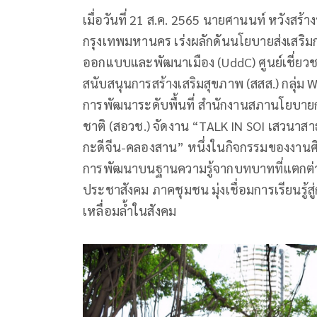
เมื่อวันที่ 21 ส.ค. 2565 นายศานนท์ หวังสร้
กรุงเทพมหานคร เร่งผลักดันนโยบายส่งเสริมการ
ออกแบบและพัฒนาเมือง (UddC) ศูนย์เชี่ยว
สนับสนุนการสร้างเสริมสุขภาพ (สสส.) กลุ่ม 
การพัฒนาระดับพื้นที่ สำนักงานสภานโยบายก
ชาติ (สอวช.) จัดงาน “TALK IN SOI เสวนา
กะดีจีน-คลองสาน” หนึ่งในกิจกรรมของงานศิล
การพัฒนาบนฐานความรู้จากบทบาทที่แตกต่าง
ประชาสังคม ภาคชุมชน มุ่งเชื่อมการเรียนรู้
เหลื่อมล้ำในสังคม