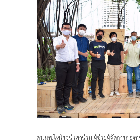
ดร.นพ.ไพโรจน์ เสาน่วม ผู้ช่วยผู้จัดการกอง