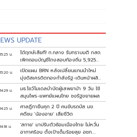
EWS UPDATE
ได้ฤกษ์เสียที! ก.กลาง รับทราบมติ กสถ.
15:25 น.
เพิกถอนบัญชีโกงสอบท้องถิ่น 5,925
ราย
เปิดแผน BRN หลังเปลี่ยนแกนนำใหม่
15:20 น.
มุ่งดิสเครดิตกองกำลังรัฐ-เดินหน้าผลิต
แนวร่วม
มธ.โชว์โมเดลบำบัดผู้เสพยาบ้า 9 วัน ใช้
14:29 น.
สมุนไพร-แพทย์แผนไทย ชงรัฐขยายผล
ศาลฎีกายืนคุก 2 ปี คนขับรถบัส มข.
14:25 น.
คดีชน 'น้องอาย' เสียชีวิต
'สกาย' มาปรับตัวซ้อมเมืองไทย ไม่หวั่น
14:18 น.
อากาศร้อน ตั้งเป้าเต็มร้อยลุย อชก.