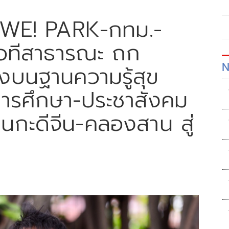
 WE! PARK-กทม.-
ดเวทีสาธารณะ ถก
N
งบนฐานความรู้สุข
การศึกษา-ประชาสังคม
ย่านกะดีจีน-คลองสาน สู่
”