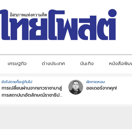
เศรษฐกิจ
ต่างประเทศ
บันเทิง
หนังสือพิม
ยังไม่ตายก็อยู่กันไป
ผักกาดหอม
การเปลี่ยนผ่านจากเทวราชามาสู่
ออเดอร์จากคุก!
การสถาปนาอัตลักษณ์ราชาธิป
ไตยแบบพุทธศาสนาในพระไตร
ปิฏก : สามัญผลสูตรในฐานะ
ทฤษฎีขีดจำกัดของอำนาจรัฐ
เหนือแรงงานและทรัพย์สิน