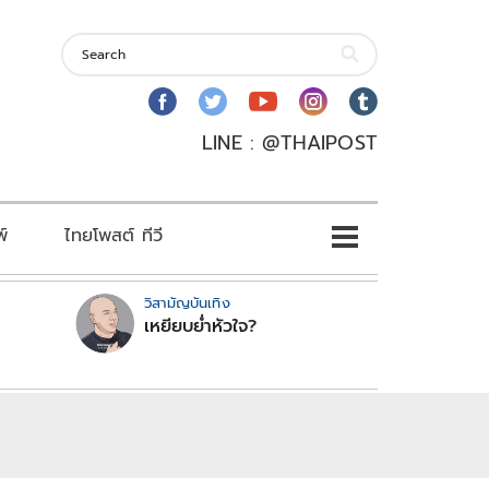
LINE : @THAIPOST
พ์
ไทยโพสต์ ทีวี
วิสามัญบันเทิง
เหยียบย่ำหัวใจ?