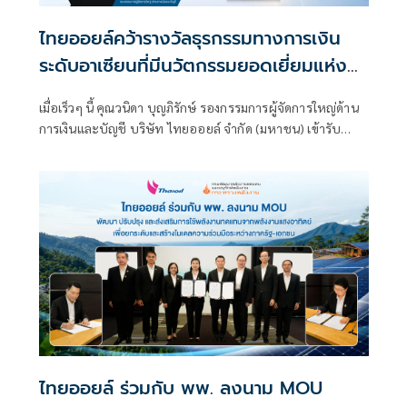
ไทยออยล์คว้ารางวัลธุรกรรมทางการเงิน
ระดับอาเซียนที่มีนวัตกรรมยอดเยี่ยมแห่งปี
จาก The Asset สถาบันสื่อและวิจัยการเงิน
เมื่อเร็วๆ นี้ คุณวนิดา บุญภิรักษ์ รองกรรมการผู้จัดการใหญ่ด้าน
ชั้นนำของเอเชีย
การเงินและบัญชี บริษัท ไทยออยล์ จำกัด (มหาชน) เข้ารับ
รางวัล Most Innovative Deal of the Year (ASEAN) จาก
ไทยออยล์ ร่วมกับ พพ. ลงนาม MOU