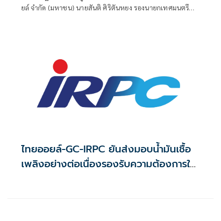
ยล์ จำกัด (มหาชน) นายสันติ ศิริตันหยง รองนายกเทศมนตรี
นครแหลมฉบัง และนายธนาวิชญ์ โถสกุล เลขาธิการสมาคมกีฬา
ทางน้ำแห่งประเทศไทย ร่วมเป็นประธานในพิธีเปิด โครงการ
"ช่วยชีวิต ลดวิกฤตการจมน้ำ" ปีที่ 7 ณ สระว่ายน้ำเทศบาลนคร
แหลมฉบัง
ไทยออยล์-GC-IRPC ยันส่งมอบน้ำมันเชื้อ
เพลิงอย่างต่อเนื่องรองรับความต้องการใช้
ในประเทศ