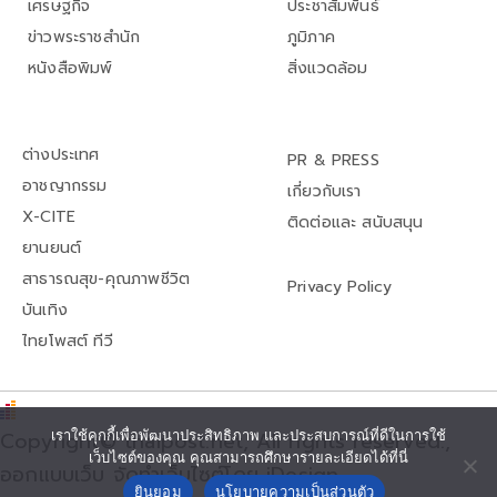
เศรษฐกิจ
ประชาสัมพันธ์
ข่าวพระราชสำนัก
ภูมิภาค
หนังสือพิมพ์
สิ่งแวดล้อม
ต่างประเทศ
PR & PRESS
อาชญากรรม
เกี่ยวกับเรา
X-CITE
ติดต่อและ สนับสนุน
ยานยนต์
สาธารณสุข-คุณภาพชีวิต
Privacy Policy
บันเทิง
ไทยโพสต์ ทีวี
เราใช้คุกกี้เพื่อพัฒนาประสิทธิภาพ และประสบการณ์ที่ดีในการใช้
Copyright© thaipost.net, All rights reserved.,
เว็บไซต์ของคุณ คุณสามารถศึกษารายละเอียดได้ที่นี่
ออกแบบเว็บ จัดทำเว็บไซต์โดย iDesign
ยินยอม
นโยบายความเป็นส่วนตัว