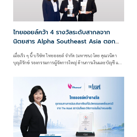
ไทยออยล์คว้า 4 รางวัลระดับสากลจาก
นิตยสาร Alpha Southeast Asia ตอกย้ำ
ความเป็นเลิศในการบริหารจัดการที่ยอด
เมื่อเร็ว ๆ นี้ บริษัท ไทยออยล์ จำกัด (มหาชน) โดย คุณวนิดา
เยี่ยม
บุญภิรักษ์ รองกรรมการผู้จัดการใหญ่ ด้านการเงินและบัญชี และ
คุณธาริกา เทพหัสดิน ณ อยุธยา ผู้จัดการฝ่ายวางแผนการเงิน
เป็นผู้แทนบริษัทฯ เข้ารับ 4 รางวัล จากงาน Alpha Southeast
Asia's 16th Annual Institutional Investor Poll 2026 ณ
ประเทศสิงคโปร์