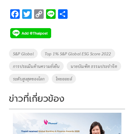
F
T
C
Li
S
ac
wi
o
n
h
e
tt
p
e
ar
b
er
y
e
o
Li
Tags
S&P Global
Top 1% S&P Global ESG Score 2022
o
n
การประเมินด้านความยั่งยืน
นายบัณฑิต ธรรมประจำจิต
k
k
ระดับสูงสุดของโลก
ไทยออยล์
ข่าวที่เกี่ยวข้อง