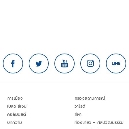
การเมือง
กรองสถานการณ์
เปลว สีเงิน
วาไรตี้
คอลัมนิสต์
กีฬา
บทความ
ท่องเที่ยว – ศิลปวัฒนธรรม