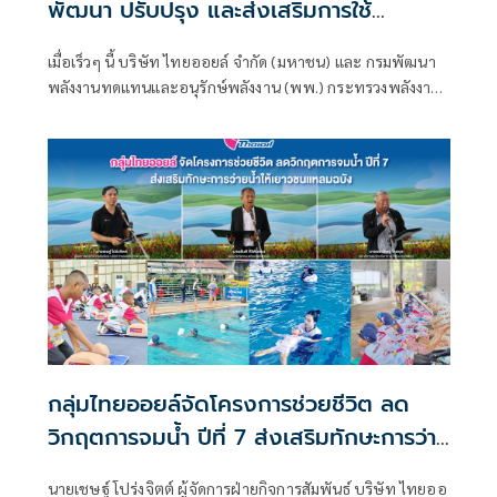
พัฒนา ปรับปรุง และส่งเสริมการใช้
พลังงานทดแทน จากพลังงานแสงอาทิตย์
เมื่อเร็วๆ นี้ บริษัท ไทยออยล์ จำกัด (มหาชน) และ กรมพัฒนา
เพื่อยกระดับและสร้างโมเดลความร่วมมือ
พลังงานทดแทนและอนุรักษ์พลังงาน (พพ.) กระทรวงพลังงาน
ระหว่างภาครัฐ-เอกชน
ร่วมลงนามบันทึกความเข้าใจ (MOU) “ว่าด้วยความร่วมมือใน
การพัฒนา ปรับปรุง และส่งเสริมการใช้พลังงานทดแทนจาก
พลังงานแสงอาทิตย์ สำหรับหน่วยงานด้านสาธารณสุขและ
สถานศึกษาของภาครัฐ” เพื่อสร้างความมั่นคงด้านพลังงานใน
พื้นที่ห่างไกล
กลุ่มไทยออยล์จัดโครงการช่วยชีวิต ลด
วิกฤตการจมน้ำ ปีที่ 7 ส่งเสริมทักษะการว่าย
น้ำให้เยาวชนแหลมฉบัง
นายเชษฐ์ โปร่งจิตต์ ผู้จัดการฝ่ายกิจการสัมพันธ์ บริษัท ไทยออ