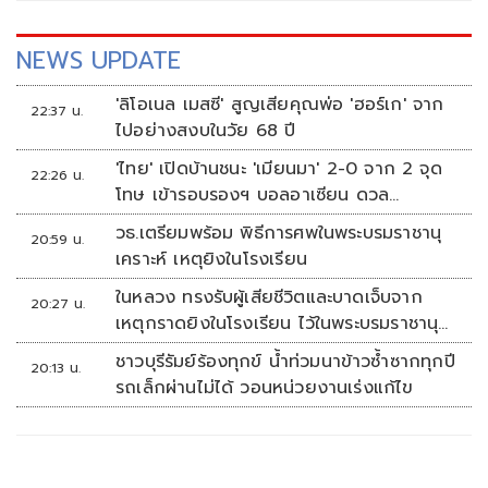
NEWS UPDATE
'ลิโอเนล เมสซี' สูญเสียคุณพ่อ 'ฮอร์เก' จาก
22:37 น.
ไปอย่างสงบในวัย 68 ปี
'ไทย' เปิดบ้านชนะ 'เมียนมา' 2-0 จาก 2 จุด
22:26 น.
โทษ เข้ารอบรองฯ บอลอาเซียน ดวล
'สิงคโปร์'
วธ.เตรียมพร้อม พิธีการศพในพระบรมราชานุ
20:59 น.
เคราะห์ เหตุยิงในโรงเรียน
ในหลวง ทรงรับผู้เสียชีวิตและบาดเจ็บจาก
20:27 น.
เหตุกราดยิงในโรงเรียน ไว้ในพระบรมราชานุ
เคราะห์
ชาวบุรีรัมย์ร้องทุกข์ น้ำท่วมนาข้าวซ้ำซากทุกปี
20:13 น.
รถเล็กผ่านไม่ได้ วอนหน่วยงานเร่งแก้ไข