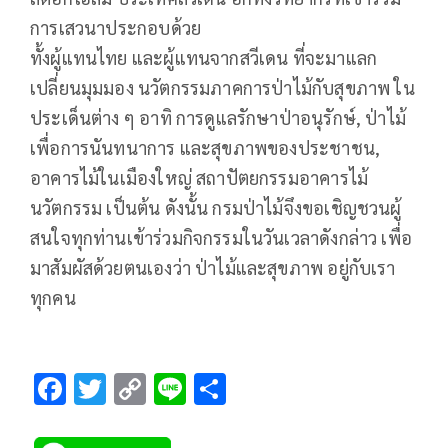
การเสวนาประกอบด้วย
ทั้งผู้แทนไทย และผู้แทนจากสวีเดน ที่จะมาแลก
เปลี่ยนมุมมอง นวัตกรรมภาคการป่าไม้กับสุขภาพ ใน
ประเด็นต่าง ๆ อาทิ การดูแลรักษาป่าอนุรักษ์, ป่าไม้
เพื่อการนันทนาการ และสุขภาพของประชาชน,
อาคารไม้ในเมืองใหญ่ สถาปัตยกรรมอาคารไม้
นวัตกรรม เป็นต้น ดังนั้น กรมป่าไม้จึงขอเชิญชวนผู้
สนใจทุกท่านเข้าร่วมกิจกรรมในวันเวลาดังกล่าว เพื่อ
มาสัมผัสด้วยตนเองว่า ป่าไม้และสุขภาพ อยู่กับเรา
ทุกคน
F
T
C
Li
S
ac
wi
o
n
h