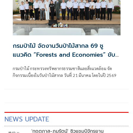
กรมป่าไม้ จัดงานวันป่าไม้สากล 69 ชู
แนวคิด “Forests and Economies” ขับ
เคลื่อนเศรษฐกิจสีเขียวด้วยโมเดล BCG มุ่ง
กรมป่าไม้ กระทรวงทรัพยากรธรรมชาติและสิ่งแวดล้อม จัด
เป้าป่าไม้ไทยยั่งยืน วันที่ 20 มีนาคม 2569
กิจกรรมเนื่องในวันป่าไม้สากล วันที่ 21 มีนาคม โดยในปี 2569
เวลา 09.09 น. ณ สวนลุมพินี
กรุงเทพมหานคร
NEWS UPDATE
'กฤตภาส-ภุมรัตน์' ซิวแชมป์จักรยาน