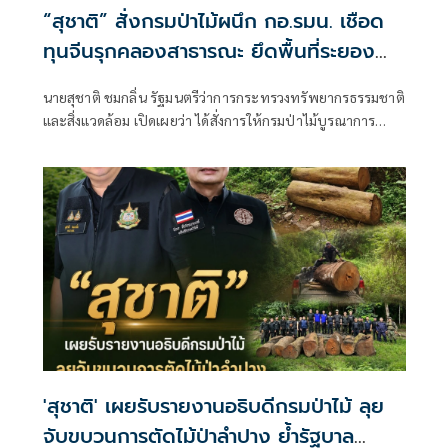
“สุชาติ” สั่งกรมป่าไม้ผนึก กอ.รมน. เชือด
ทุนจีนรุกคลองสาธารณะ ยึดพื้นที่ระยอง
กว่า 4 ไร่ ฟันคดีถึงที่สุด
นายสุชาติ ชมกลิ่น รัฐมนตรีว่าการกระทรวงทรัพยากรธรรมชาติ
และสิ่งแวดล้อม เปิดเผยว่า ได้สั่งการให้กรมป่าไม้บูรณาการ
ความร่วมมือกับกองอำนวยการรักษาความมั่นคงภายในราช
อาณาจักร (กอ.รมน.) และหน่วยงานที่เกี่ยวข้อง
'สุชาติ' เผยรับรายงานอธิบดีกรมป่าไม้ ลุย
จับขบวนการตัดไม้ป่าลำปาง ย้ำรัฐบาล