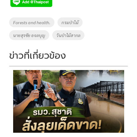
e
tt
p
e
ar
b
er
y
e
o
Li
Tags
Forests and health.
กรมป่าไม้
o
n
นายสุรชัย อจลบุญ
วันป่าไม้สากล
k
k
ข่าวที่เกี่ยวข้อง