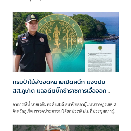
แห่งพระราชบัญญัติป่าสงวนแห่งชาติพ.ศ 2507
กรมป่าไม้ส่งจดหมายเปิดผนึก แจงปม
สส.ภูเก็ต แฉอดีตบิ๊กข้าราชการเอื้อออก
โฉนด 'หาดฟรีดอม-เกาะกระดาน' ยันไล่ออก
จากกรณีที่ นายเฉลิมพงศ์ แสงดี สมาชิกสภาผู้แทนราษฎรเขต 2
แล้ว-ไม่มีการจ่ายบำนาญ
จังหวัดภูเก็ต พรรคประชาชน ได้ยกประเด็นในที่ประชุมสภาผู้
แทนราษฎร เมื่อวันที่ 20 พฤษภาคม 2569 แสดงความห่วงใย
ของภาคประชาชนต่อความล่าช้าในกระบวนการยุติธรรมทาง