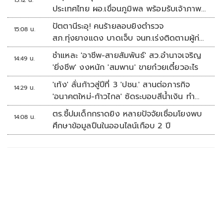
15:12 น.
ประเทศไทย ผอ.เขื่อนภูมิพล พร้อมรับเจ้าภาพ
ต่อ ปี 2570
ปัตตานีระอุ! คนร้ายลอบยิงตำรวจ
15:08 น.
สภ.ทุ่งยางแดง บาดเจ็บ จนท.เร่งติดตามผู้ก่อ
เหตุ
ชำแหละ 'อาชีพ-สายสัมพันธ์' สว.อำนาจเจริญ
14:49 น.
'ยิ่งชีพ' งงหนัก 'สมพาน' ขายก๋วยเตี๋ยวอะไร
'เท้ง' ลั่นก้าวสู่ปีที่ 3 'ปชน.' สานต่อภารกิจ
14:29 น.
'อนาคตใหม่-ก้าวไกล' ซัดระบอบสีน้ำเงิน ทำ
หลักนิติรัฐ-นิติธรรมสั่นคลอน
ตร.ชี้ปมเด็กกราดยิง หลายปัจจัยเชื่อมโยงพบ
14:08 น.
ศึกษาข้อมูลปืนในออนไลน์เกือบ 2 ปี