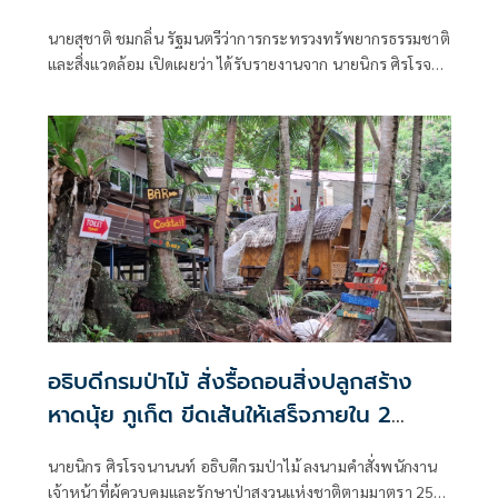
'อนุทิน' เดินหน้าปราบบุกรุกป่า-ทำลาย
นายสุชาติ ชมกลิ่น รัฐมนตรีว่าการกระทรวงทรัพยากรธรรมชาติ
ทรัพยากรอย่างเด็ดขาด
และสิ่งแวดล้อม เปิดเผยว่า ได้รับรายงานจาก นายนิกร ศิรโรจนา
นนท์ อธิบดีกรมป่าไม้ ถึงผลการปฏิบัติการปราบปรามการ
ลักลอบตัดไม้ทำลายป่าในพื้นที่จังหวัดลำปาง
อธิบดีกรมป่าไม้ สั่งรื้อถอนสิ่งปลูกสร้าง
หาดนุ้ย ภูเก็ต ขีดเส้นให้เสร็จภายใน 2
สัปดาห์
นายนิกร ศิรโรจนานนท์ อธิบดีกรมป่าไม้ ลงนามคำสั่งพนักงาน
เจ้าหน้าที่ผู้ควบคุมและรักษาป่าสงวนแห่งชาติตามมาตรา 25