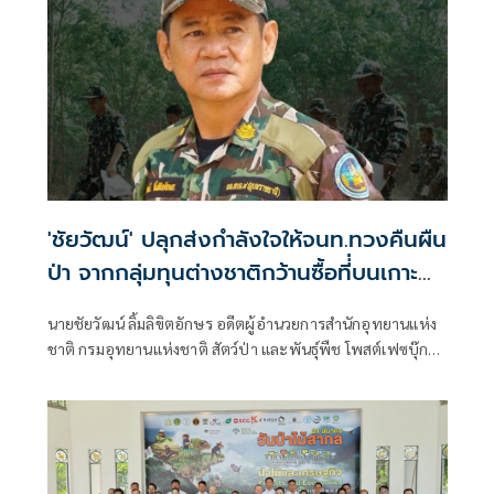
อาญา กรณีอดีตข้าราชการ ถูกลงโทษไล่ออกจากราชการตั้งแต่
ปี 2558
'ชัยวัฒน์' ปลุกส่งกำลังใจให้จนท.ทวงคืนผืน
ป่า จากกลุ่มทุนต่างชาติกว้านซื้อที่่บนเกาะ
พงัน
นายชัยวัฒน์ ลิ้มลิขิตอักษร อดีตผู้อำนวยการสำนักอุทยานแห่ง
ชาติ กรมอุทยานแห่งชาติ สัตว์ป่า และพันธุ์พืช โพสต์เฟซบุ๊ก
ว่า เกาะพะงัน...สวรรค์ของใคร?