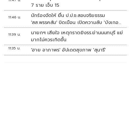
11:47 น.
7 ราย เจ็บ 15
นักร้องจัดให้ ยื่น ป.ป.ช.สอบจริยธรรม
11:46 น.
'สส.พรรคส้ม' บิดเบือน เปิดความลับ 'บังเกอร์
ทหาร'
นายกฯ เสียใจ เหตุกราดยิงรร.ย่านนนทบุรี แย่
11:39 น.
มากไม่ควรเกิดขึ้น
11:35 น.
'ฮาย อาภาพร' อัปเดตสุขภาพ 'สุนารี'