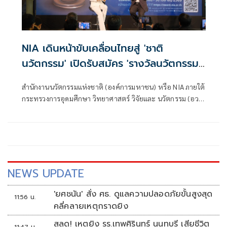
NIA เดินหน้าขับเคลื่อนไทยสู่ 'ชาติ
นวัตกรรม' เปิดรับสมัคร 'รางวัลนวัตกรรม
แห่งชาติ 2569' ปลุกพลังนวัตกรไทยสาน
สำนักงานนวัตกรรมแห่งชาติ (องค์การมหาชน) หรือ NIA ภายใต้
ต่อพระอัจฉริยภาพ 'พระบิดาแห่งนวัตกรรม
กระทรวงการอุดมศึกษา วิทยาศาสตร์ วิจัยและ นวัตกรรม (อว.)
ไทย'
ประกาศเปิดรับสมัครผลงานนวัตกรรมเข้าร่วมประกวด “รางวัล
นวัตกรรมแห่งชาติ ประจำปี 2569 (National Innovation
Awards 2026)” รางวัลอันทรงเกียรติสูงสุด
NEWS UPDATE
'ยศชนัน' สั่ง ศธ. ดูแลความปลอดภัยขั้นสูงสุด
11:56 น.
คลี่คลายเหตุกราดยิง
สลด! เหตุยิง รร.เทพศิรินทร์ นนทบุรี เสียชีวิต