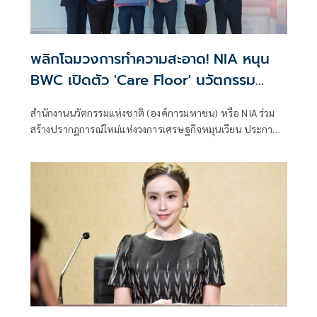
พลิกโฉมวงการทำความสะอาด! NIA หนุน
BWC เปิดตัว 'Care Floor' นวัตกรรม
เปลี่ยนของเสียอุตสาหกรรมสู่น้ำยาถูพื้น
สำนักงานนวัตกรรมแห่งชาติ (องค์การมหาชน) หรือ NIA ร่วม
รักษ์โลกสุดล้ำ
สร้างปรากฏการณ์ใหม่แห่งวงการเศรษฐกิจหมุนเวียน ประกาศ
สนับสนุนบริษัท เบตเตอร์ เวสท์ แคร์ จำกัด (BWC) เปิดตัว
นวัตกรรมผลิตภัณฑ์ทำความสะอาดพื้นสุดล้ำภายใต้ชื่อ "แคร์
ฟลอร์" (Care Floor) ซึ่งเป็นผลผลิตระดับมาสเตอร์พีซจาก
โครงการแปลงเทคโนโลยีเป็นทุน โดยนวัตกรรมนี้ได้สร้างความ
ตื่นเต้นให้กับวงการด้วยการนำสารเคมีบางชนิดที่เป็นของเสีย
มาผ่านกระบวนการอัพไซเคิล (Upcycle) ขั้นสูง จนพลิกโฉม
กลายมาเป็นผลิตภัณฑ์ทำความสะอาดที่ทรงประสิทธิภาพและ
รักษ์โลกอย่างแท้จริง