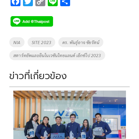
F
T
C
Li
S
ac
wi
o
n
h
e
tt
p
e
ar
b
er
y
e
o
Li
Tags
NIA
SITE 2023
ดร. พันธุ์อาจ ชัยรัตน์
o
n
สตาร์ทอัพและอินโนเวชันไทยแลนด์ เอ็กซ์โป 2023
k
k
ข่าวที่เกี่ยวข้อง