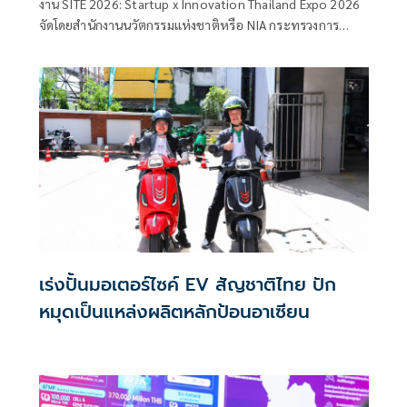
งาน SITE 2026: Startup x Innovation Thailand Expo 2026
ต่อยอดนวัตกรรมไทยสู่ธุรกิจจริง
จัดโดยสำนักงานนวัตกรรมแห่งชาติหรือ NIA กระทรวงการ
อุดมศึกษา วิทยาศาสตร์ วิจัยและนวัตกรรม(อว.) เปิดพื้นที่
สำคัญสำหรับสตาร์ตอัป ผู้ประกอบการฐานนวัตกรรม และ
ธุรกิจเทคโนโลยีไทย ที่ต้องการหาโอกาสใหม่ในการเติบโต
เร่งปั้นมอเตอร์ไซค์ EV สัญชาติไทย ปัก
หมุดเป็นแหล่งผลิตหลักป้อนอาเซียน