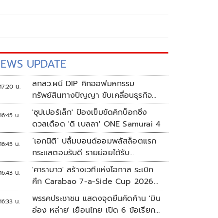
EWS UPDATE
สกสว.ผนึ DIP คิกออฟมหกรรม
17:20 น.
ทรัพย์สินทางปัญญา ขับเคลื่อนธุรกิจ
ไทยสู่อนาคต
'ซุปเปอร์เล็ก' ป้องเข็มขัดคิกบ็อกซิ่ง
16:45 น.
ดวลเดือด 'ดิ เบลลา' ONE Samurai 4
‘เอกนิติ’ ปลื้มบอนด์ออมพลัสล็อตแรก
16:45 น.
กระแสตอบรับดี รายย่อยได้รับ
จัดสรร2.2หมื่นคน เปิดจองรอบใหม่
'คาราบาว' สร้างเวทีแห่งโอกาส ระเบิก
16:43 น.
ก.ย.นี้
ศึก Carabao 7-a-Side Cup 2026
หาแชมป์ดูบอลที่เวมบลีย์
พรรคประชาชน แสดงจุดยืนคัดค้าน 'มิน
16:33 น.
อ่อง หล่าย' เยือนไทย เปิด 6 ข้อเรียก