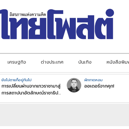
เศรษฐกิจ
ต่างประเทศ
บันเทิง
หนังสือพิม
ยังไม่ตายก็อยู่กันไป
ผักกาดหอม
การเปลี่ยนผ่านจากเทวราชามาสู่
ออเดอร์จากคุก!
การสถาปนาอัตลักษณ์ราชาธิป
ไตยแบบพุทธศาสนาในพระไตร
ปิฏก : สามัญผลสูตรในฐานะ
ทฤษฎีขีดจำกัดของอำนาจรัฐ
เหนือแรงงานและทรัพย์สิน