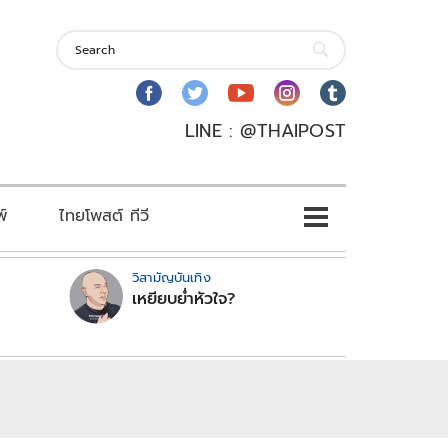
LINE : @THAIPOST
พ์
ไทยโพสต์ ทีวี
วิสามัญบันเทิง
เหยียบย่ำหัวใจ?