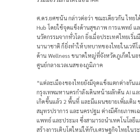
ศ.ดร.ยศชนัน กล่าวต่อว่า ขณะเดียวกัน ไทย
Hub โดยใช้จุดแข็งด้านสุขภาพ การแพทย์ และ
นวัตกรรมจากทั่วโลก ยิ่งเมื่อประเทศไทยเริ่
นานาชาติ ก็ยิ่งทำให้บทบาทของไทยในเวทีโ
ด้าน Wellness ขนาดใหญ่ที่จังหวัดภูเก็ตใ
ศูนย์กลางเวลเนสของภูมิภาค
“แต่ละเมืองของไทยยังมีจุดแข็งแตกต่างกั
กรุงเทพมหานครกำลังเดินหน้าผลักดัน AI และเ
เกิดขึ้นแล้ว 2 พื้นที่ และมีแผนขยายเพิ่มเติ
สมุทรปราการ และนครปฐม ต่างมีศักยภาพเฉพ
แพทย์ และประมง ซึ่งสามารถนำเทคโนโลยีแล
สร้างการเติบโตใหม่ให้กับเศรษฐกิจไทยในร