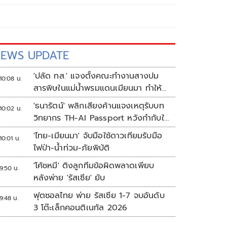
EWS UPDATE
'ปลัด ทส.' แจงตั้งคณะทำงานสางปม
10:08 น.
สารพิษในแม่น้ำพรมแดนเมียนมา ทำให้
แก้ปัญหารวดเร็ว
'ธนารัตน์' พลิกเสียงค้านแจงเหตุรับบท
10:02 น.
วิทยากร TH-AI Passport หวังกำกับใช้
งบเหมาะสม ชูจุดเด่นคนไทยได้ใช้ AI
'ไทย-เมียนมา' จับมือใช้ดาวเทียมรับมือ
10:01 น.
ระดับโปร ลดเหลื่อมล้ำทางเทคโนโลยี
ไฟป่า-น้ำท่วม-ภัยพิบัติ
เซฟงบไปกว่า900ล้าน เชื่อหากใช้เต็มที่
'โค้ชหมี' ติงลูกทีมข้อผิดพลาดเพียบ
เอกชนขาดทุนย่อยยับ
9:50 น.
หลังพ่าย 'รัสเซีย' ยับ
ฟุตซอลไทย พ่าย รัสเซีย 1-7 จบอันดับ
9:48 น.
3 โต๊ะเล็กคอนติเนทัล 2026