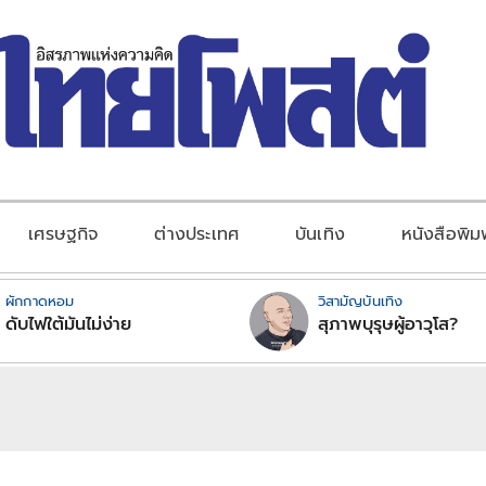
เศรษฐกิจ
ต่างประเทศ
บันเทิง
หนังสือพิม
ผักกาดหอม
วิสามัญบันเทิง
ดับไฟใต้มันไม่ง่าย
สุภาพบุรุษผู้อาวุโส?