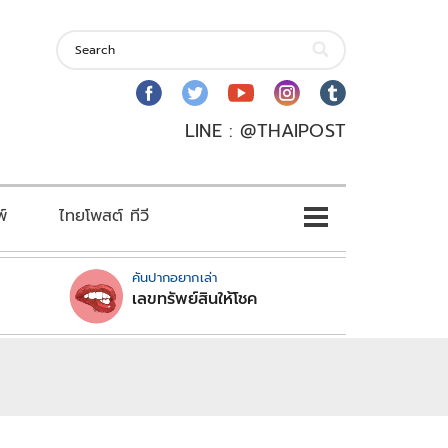
LINE : @THAIPOST
พ์
ไทยโพสต์ ทีวี
คันปากอยากเล่า
เลขทรัพย์สินให้โชค