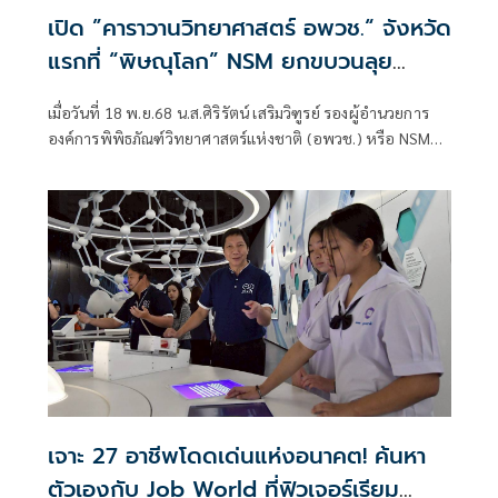
เปิด ”คาราวานวิทยาศาสตร์ อพวช.“ จังหวัด
แรกที่ “พิษณุโลก” NSM ยกขบวนลุย
ภูมิภาค มอบโอกาสการเรียนรู้วิทยาศาสตร์ให้
เมื่อวันที่ 18 พ.ย.68 น.ส.ศิริรัตน์ เสริมวิฑูรย์ รองผู้อำนวยการ
กับเยาวชนในพื้นที่ห่างไกลและเข้าถึงยากทั่ว
องค์การพิพิธภัณฑ์วิทยาศาสตร์แห่งชาติ (อพวช.) หรือ NSM
ประเทศ
กระทรวงการอุดมศึกษา วิทยาศาสตร์ วิจัยและนวัตกรรม พร้อม
ด้วย ว่าที่ร้อยตรีสมจิตร
เจาะ 27 อาชีพโดดเด่นแห่งอนาคต! ค้นหา
ตัวเองกับ Job World ที่ฟิวเจอร์เรียม