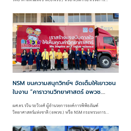
อุดมศึกษา วิทยาศาสตร์ วิจัยและนวัตกรรม (อว.) แถลงข่าว
“NSM ผลักดันการพัฒนาด้านการสื่อสารวิทยาศาสตร์สู่สังคม
พร้อมต่อยอดแรงบันดาลใจสร้างโอกาสใ
NSM ขนความสนุกวิทย์ฯ จัดเต็มให้เยาวชน
ในงาน “คาราวานวิทยาศาสตร์ อพวช.
จ.ลำปาง”
ผศ.ดร.รวิน ระวิวงศ์ ผู้อำนวยการองค์การพิพิธภัณฑ์
วิทยาศาสตร์แห่งชาติ (อพวช.) หรือ NSM กระทรวงการ
อุดมศึกษา วิทยาศาสตร์ วิจัยและนวัตกรรม พร้อมด้วย