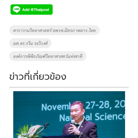
e
tt
p
e
ar
b
er
y
e
o
Li
Tags
คาราวานวิทยาศาสตร์ อพวช.มิตรภาพลาว-ไทย
o
n
ผศ.ดร.รวิน ระวิวงศ์
k
k
องค์การพิพิธภัณฑ์วิทยาศาสตร์แห่งชาติ
ข่าวที่เกี่ยวข้อง