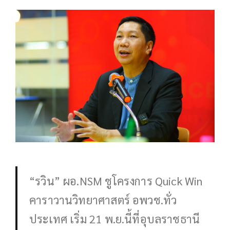
“รวิน” ผอ.NSM ชูโครงการ Quick Win
คาราวานวิทยาศาสตร์ อพวช.ทั่ว
ประเทศ เริ่ม 21 พ.ย.นี้ที่อุบลราชธานี