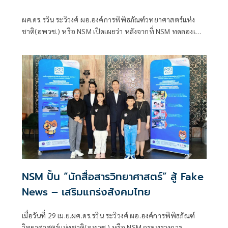
อพวช.คลอง 5 ปทุมธานี
ผศ.ดร.รวิน ระวิวงศ์ ผอ.องค์การพิพิธภัณฑ์วทยาศาสตร์แห่ง
ชาติ(อพวช.) หรือ NSM เปิดเผยว่า หลังจากที่ NSM ทดลองเปิด
ให้บริการฟิวเจอร์เรียม (FUTURIUM) ศูนย์เรียนรู้ด้านนวัตกรรม
และทดสอบด้านอาชีพ – ทักษะแห่งแรกของประเทศไทยและ
อาเชียน เมื่อวันที่ 17 มิ.ย.ที่ผ่านมา
NSM ปั้น “นักสื่อสารวิทยาศาสตร์” สู้ Fake
News – เสริมแกร่งสังคมไทย
เมื่อวันที่ 29 เม.ย.ผศ.ดร.รวิน ระวิวงศ์ ผอ.องค์การพิพิธภัณฑ์
วิทยาศาสตร์แห่งชาติ(อพวช.) หรือ NSM กระทรวงการ