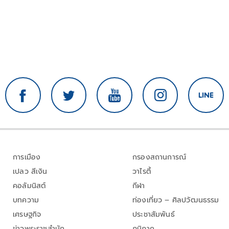
การเมือง
กรองสถานการณ์
เปลว สีเงิน
วาไรตี้
คอลัมนิสต์
กีฬา
บทความ
ท่องเที่ยว – ศิลปวัฒนธรรม
เศรษฐกิจ
ประชาสัมพันธ์
ข่าวพระราชสำนัก
ภูมิภาค