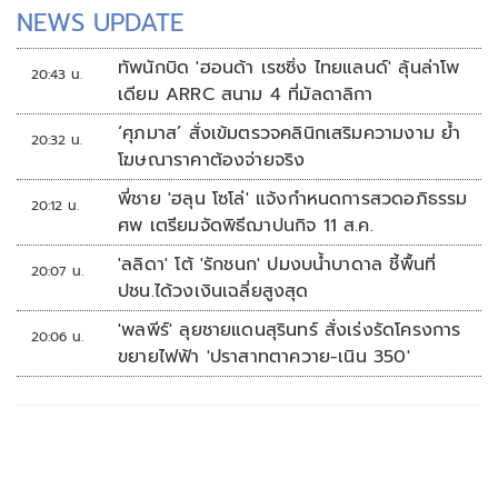
NEWS UPDATE
ทัพนักบิด 'ฮอนด้า เรซซิ่ง ไทยแลนด์' ลุ้นล่าโพ
20:43 น.
เดียม ARRC สนาม 4 ที่มัลดาลิกา
‘ศุภมาส’ สั่งเข้มตรวจคลินิกเสริมความงาม ย้ำ
20:32 น.
โฆษณาราคาต้องจ่ายจริง
พี่ชาย 'ฮลุน โซโล่' แจ้งกำหนดการสวดอภิธรรม
20:12 น.
ศพ เตรียมจัดพิธีฌาปนกิจ 11 ส.ค.
'ลลิดา' โต้ 'รักชนก' ปมงบน้ำบาดาล ชี้พื้นที่
20:07 น.
ปชน.ได้วงเงินเฉลี่ยสูงสุด
'พลพีร์' ลุยชายแดนสุรินทร์ สั่งเร่งรัดโครงการ
20:06 น.
ขยายไฟฟ้า 'ปราสาทตาควาย-เนิน 350'