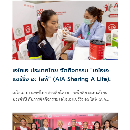
อย่าง สโมสรฟุตบอลท็อตแน่ม ฮ็อตสเปอร์ (Tottenham
Hotspur) จัดการแข่งขัน AIA THAILAND CHAMPIONSHIP
2026 ทัวร์นาเมนต์ฟุตบอล 5 คน (5-a-side Football
Tournament) เพื่อเฟ้นหาสุดยอดทีมตัวแทนประเทศไทย เข้า
ร่วมการแข่งขันระดับนานาชาติในรายการ AIA CHAMPIONSHIP
2026 ณ กรุงลอนดอน ประเทศอังกฤษ
เอไอเอ ประเทศไทย จัดกิจกรรม “เอไอเอ
แชร์ริ่ง อะ ไลฟ์” (AIA Sharing A Life)
ครั้งที่ 13 มอบบริการฉีดวัคซีนไข้หวัดใหญ่
เอไอเอ ประเทศไทย สานต่อโครงการเพื่อตอบแทนสังคม
15,000 เข็มฟรีแก่คนไทยทั่วประเทศ
ประจำปี กับการจัดกิจกรรม เอไอเอ แชร์ริ่ง อะ ไลฟ์ (AIA
Sharing A Life) หรือวันทำดีร่วมกันของชาวเอไอเอ ปีที่ 13