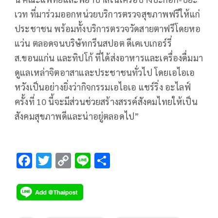
เวท ที่มาร่วมออกหน่วยบริการตรวจสุขภาพฟรีให้แก่
ประชาชน พร้อมทั้งบริการตรวจวัดสายตาฟรีโดยหอ
แว่น ตลอดจนบริษัทกรีนสปอต ดีเคเบเกอร์รี่
ส.ขอนแก่น และทิปโก้ ที่ได้ส่งอาหารและเครื่องดื่มมา
ดูแลเหล่าจิตอาสาและประชาชนทั่วไป โดยเอไอเอ
หวังเป็นอย่างยิ่งว่ากิจกรรมเอไอเอ แชร์ริ่ง อะไลฟ์
ครั้งที่ 10 นี้จะมีส่วนช่วยสร้างสรรค์สังคมไทยให้เป็น
สังคมสุขภาพดีและน่าอยู่ตลอดไป”
F
T
C
Li
S
ac
wi
o
n
h
e
tt
p
e
ar
b
er
y
e