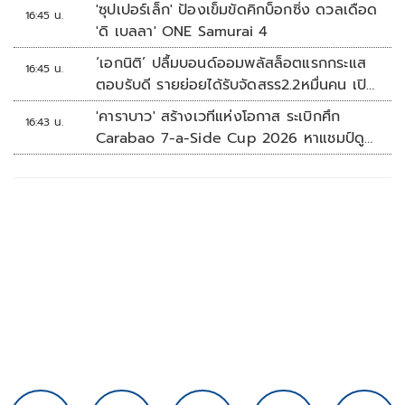
'ซุปเปอร์เล็ก' ป้องเข็มขัดคิกบ็อกซิ่ง ดวลเดือด
16:45 น.
'ดิ เบลลา' ONE Samurai 4
‘เอกนิติ’ ปลื้มบอนด์ออมพลัสล็อตแรกกระแส
16:45 น.
ตอบรับดี รายย่อยได้รับจัดสรร2.2หมื่นคน เปิด
จองรอบใหม่ก.ย.นี้
'คาราบาว' สร้างเวทีแห่งโอกาส ระเบิกศึก
16:43 น.
Carabao 7-a-Side Cup 2026 หาแชมป์ดู
บอลที่เวมบลีย์