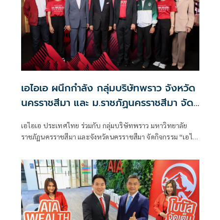
เอไอเอ ผนึกกำลัง กลุ่มบริษัทพราว จังหวัด
นครราชสีมา และ ม.ราชภัฏนครราชสีมา จัด
งาน “AIA ONE BILLION DAY 2025”
เอไอเอ ประเทศไทย ร่วมกับ กลุ่มบริษัทพราว มหาวิทยาลัย
ครั้งแรกกับการวิ่งเทรลบนเส้นทางมรดก
ราชภัฏนครราชสีมา และจังหวัดนครราชสีมา จัดกิจกรรม “เอไอ
โลก
เอ วัน บิลเลียน เดย์ สองศูนย์สองห้า” (AIA ONE BILLION DAY
2025)