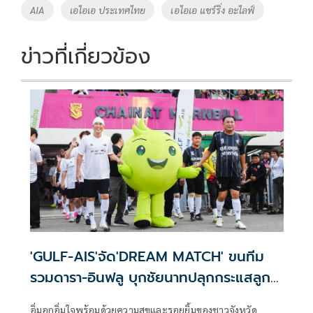
o
Li
Tags
AIA
เอไอเอ ประเทศไทย
เอไอเอ แชร์ริ่ง อะไลฟ์
o
n
k
k
ข่าวที่เกี่ยวข้อง
'GULF-AIS'จัด'DREAM MATCH' ขนทีม
รวมดารา-อินฟลู บุกชัยนาทปลุกกระแสลูก
หนังท้องถิ่น
อิ่มอกอิ่มใจพร้อมด้วยความสุขและรอยยิ้มของชาวจังหวัด