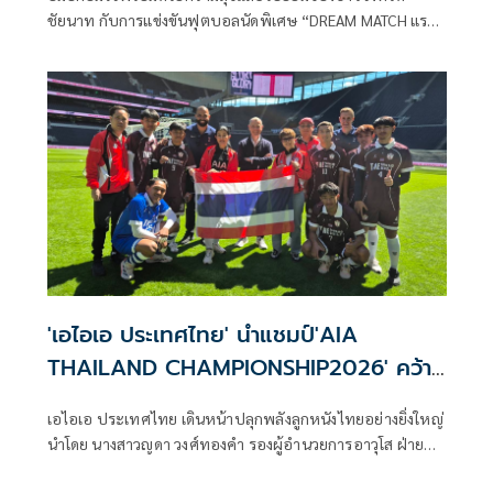
ชัยนาท กับการแข่งขันฟุตบอลนัดพิเศษ “DREAM MATCH แรง
บันดาลใจบอลไทย ปลุกพลังบอลท้องถิ่น” ที่สนามองค์การ
บริหารส่วนจังหวัดชัยนาท (เขาพลอง สเตเดียม) เมื่อวันที่ 5
กรกฎาคม ที่สร้างปรากฏการณ์ด้วยการนำทีมรวมดาราอินฟลู
เอ็นเซอร์ชื่อดังมาฟาดแข้งกับ สโมสรชัยนาท ฮอร์นบิล, องค์การ
บริหารส่วนจังหวัดชัยนาท และ โรงเรียนองค์การบริหารส่วน
จังหวัดชัยนาท เพื่อสร้างแรงบันดาลใจให้เยาวชนและร่วมปลุก
กระแสฟุตบอลท้องถิ่นให้กลับมาคึกคักอีกครั้ง
'เอไอเอ ประเทศไทย' นำแชมป์'AIA
THAILAND CHAMPIONSHIP2026' คว้า
ชัยศึกใหญ่ที่ลอนดอน
เอไอเอ ประเทศไทย เดินหน้าปลุกพลังลูกหนังไทยอย่างยิ่งใหญ่
นำโดย นางสาวญดา วงศ์ทองคำ รองผู้อำนวยการอาวุโส ฝ่าย
บริหารสิทธิพิเศษและกิจกรรมลูกค้า ร่วมกับพันธมิตรระดับโลก