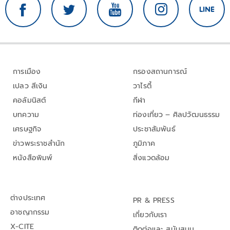
การเมือง
กรองสถานการณ์
เปลว สีเงิน
วาไรตี้
คอลัมนิสต์
กีฬา
บทความ
ท่องเที่ยว – ศิลปวัฒนธรรม
เศรษฐกิจ
ประชาสัมพันธ์
ข่าวพระราชสำนัก
ภูมิภาค
หนังสือพิมพ์
สิ่งแวดล้อม
ต่างประเทศ
PR & PRESS
อาชญากรรม
เกี่ยวกับเรา
X-CITE
ติดต่อและ สนับสนุน