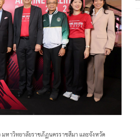
าว มหาวิทยาลัยราชภัฏนครราชสีมา และจังหวัด