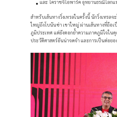
และ โคราชจีโอพาร์ค อุทยานธรณีโลกแห
สำหรับเส้นทางวิ่งเทรลในครั้งนี้ นักวิ่งเทร
ใหญ่ถึงโบนันซ่า เขาใหญ่ ผ่านเส้นทางที่ถื
ภูมิประเทศ แต่ยังตอกย้ำความภาคภูมิใจในค
ประวัติศาสตร์อันน่าจดจำ และการเป็นต่อยอดศ