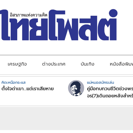
เศรษฐกิจ
ต่างประเทศ
บันเทิง
หนังสือพิม
คิดเหนือกระแส
แม่หมอสมัครเล่น
ตั้งใจด่าเขา...แต่เราเสียหาย
คู่มือทบทวนชีวิตช่วงพร
จร(7)เดินถอยหลังสำหร
ลัคนาราศีตอนที่2