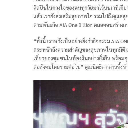
ศิลปินในดวงใจของคนทุกวัยมาไว้บนเวทีเดียวก
แล้ว เรายังส่งเสริมสุขภาพใจ รวมไปถึงดูแลส
ตามพันธกิจ AIA One Billion ตลอดจนสร้างก
“ทั้งนี้ เราหวังเป็นอย่างยิ่งว่ากิจกรรม AI
ตระหนักถึงความสำคัญของสุขภาพในทุกมิติ 
เที่ยวของชุมชนในท้องถิ่นอย่างยั่งยืน พร้อ
ต่อสังคมโดยรวมต่อไป” คุณนิคฮิล กล่าวทิ้งท้