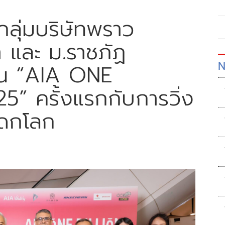
กลุ่มบริษัทพราว
 และ ม.ราชภัฏ
N
าน “AIA ONE
” ครั้งแรกกับการวิ่ง
รดกโลก