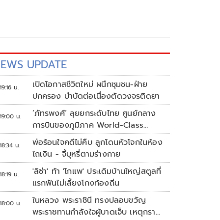
EWS UPDATE
เปิดโอกาสชีวิตใหม่ ผนึกชุมชน-ฝ่าย
19:16 น.
ปกครอง บำบัดต่อเนื่องตัดวงจรติดยา
‘ภัทรพงศ์’ ลุยยกระดับไทย ศูนย์กลาง
19:00 น.
การบินของภูมิภาค World-Class
Aviation Hub | ห้องข่าวไทยโพสต์สุด
พ่อร้อนใจคดีไม่คืบ ลูกโดนหัวโจกในห้อง
18:34 น.
สัปดาห์
ไถเงิน - จี้บุหรี่ตามร่างกาย
'ลิซ่า' ท้า 'โกแพ' ประเดิมบ้านใหญ่สตูลที่
18:19 น.
แรกฟันไม่เลี้ยงโกงท้องถิ่น
ในหลวง พระราชินี ทรงปลอบขวัญ
18:00 น.
พระราชทานกำลังใจผู้บาดเจ็บ เหตุกราด