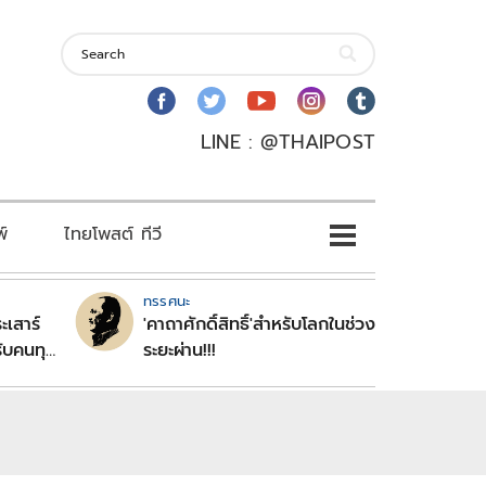
LINE : @THAIPOST
พ์
ไทยโพสต์ ทีวี
ทรรศนะ
ะเสาร์
'คาถาศักดิ์สิทธิ์'สำหรับโลกในช่วง
ับคนทุก
ระยะผ่าน!!!