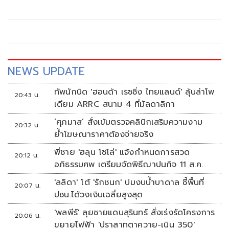
ขณะเดียวกันมีชื่อ “ไชยันต์ ไชยพร” นักวิชาการชื่อดัง ติดหนึ่ง
ใน 7 กรรมการผู้ทรงคุณวุฒิชุดใหม่ มีผลตั้งแต่ 20 มีนาคม 2568
NEWS UPDATE
ทัพนักบิด 'ฮอนด้า เรซซิ่ง ไทยแลนด์' ลุ้นล่าโพ
20:43 น.
เดียม ARRC สนาม 4 ที่มัลดาลิกา
‘ศุภมาส’ สั่งเข้มตรวจคลินิกเสริมความงาม
20:32 น.
ย้ำโฆษณาราคาต้องจ่ายจริง
พี่ชาย 'ฮลุน โซโล่' แจ้งกำหนดการสวด
20:12 น.
อภิธรรมศพ เตรียมจัดพิธีฌาปนกิจ 11 ส.ค.
'ลลิดา' โต้ 'รักชนก' ปมงบน้ำบาดาล ชี้พื้นที่
20:07 น.
ปชน.ได้วงเงินเฉลี่ยสูงสุด
'พลพีร์' ลุยชายแดนสุรินทร์ สั่งเร่งรัดโครงการ
20:06 น.
ขยายไฟฟ้า 'ปราสาทตาควาย-เนิน 350'