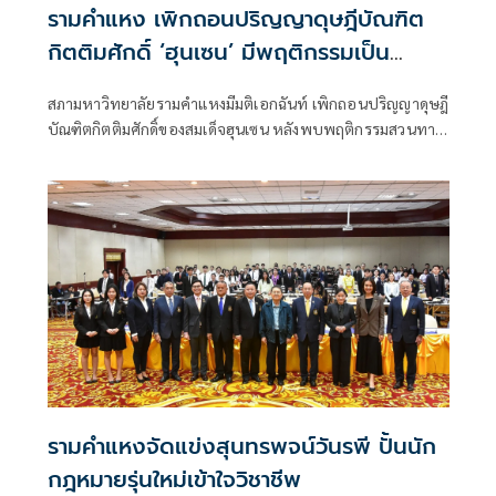
รามคำแหง เพิกถอนปริญญาดุษฎีบัณฑิต
กิตติมศักดิ์ ‘ฮุนเซน’ มีพฤติกรรมเป็น
ปฏิปักษ์ต่อรัฐไทย
สภามหาวิทยาลัยรามคำแหงมีมติเอกฉันท์ เพิกถอนปริญญาดุษฎี
บัณฑิตกิตติมศักดิ์ของสมเด็จฮุนเซน หลังพบพฤติกรรมสวนทาง
เกียรติคุณ สนับสนุนความรุนแรง-รุกล้ำอธิปไตยไทย ขัด
เจตนารมณ์การมอบปริญญากิตติมศักดิ์
รามคำแหงจัดแข่งสุนทรพจน์วันรพี ปั้นนัก
กฎหมายรุ่นใหม่เข้าใจวิชาชีพ