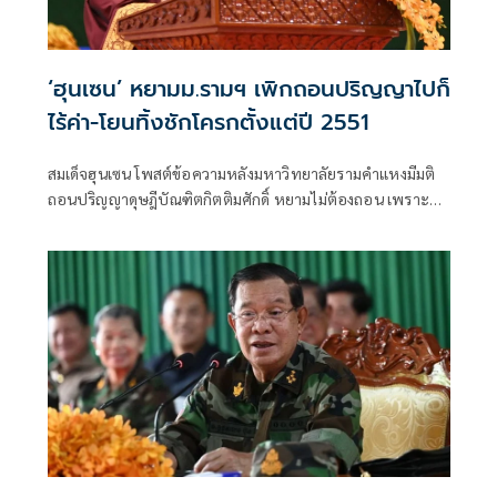
‘ฮุนเซน’ หยามม.รามฯ เพิกถอนปริญญาไปก็
ไร้ค่า-โยนทิ้งชักโครกตั้งแต่ปี 2551
สมเด็จฮุนเซน โพสต์ข้อความหลังมหาวิทยาลัยรามคำแหงมีมติ
ถอนปริญญาดุษฎีบัณฑิตกิตติมศักดิ์ หยามไม่ต้องถอน เพราะ
โยนทิ้งชักโครกตั้งแต่ปี 2551 พร้อมประกาศไม่เคยภาคภูมิใจใน
ปริญญาจากไทย