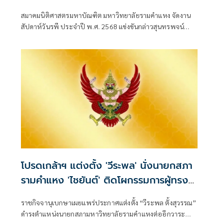
สมาคมนิติศาสตรมหาบัณฑิต มหาวิทยาลัยรามคำแหง จัดงาน
สัปดาห์วันรพี ประจำปี พ.ศ. 2568 แข่งขันกล่าวสุนทรพจน์
สร้างนักกฎหมายรุ่นใหม่เข้าใจวิชาชีพกฎหมาย
โปรดเกล้าฯ แต่งตั้ง 'วีระพล' นั่งนายกสภา
รามคำแหง 'ไชยันต์' ติดโผกรรมการผู้ทรง
คุณวุฒิ
ราชกิจจานุเบกษาเผยแพร่ประกาศแต่งตั้ง “วีระพล ตั้งสุวรรณ”
ดำรงตำแหน่งนายกสภามหาวิทยาลัยรามคำแหงต่ออีกวาระ