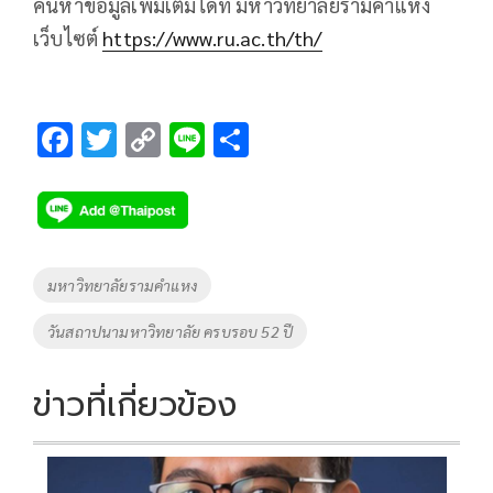
ค้นหาข้อมูลเพิ่มเติมได้ที่ มหาวิทยาลัยรามคำแหง
เว็บไซต์
https://www.ru.ac.th/th/
F
T
C
Li
S
ac
wi
o
n
h
e
tt
p
e
ar
b
er
y
e
o
Li
Tags
มหาวิทยาลัยรามคำแหง
o
n
วันสถาปนามหาวิทยาลัย ครบรอบ 52 ปี
k
k
ข่าวที่เกี่ยวข้อง