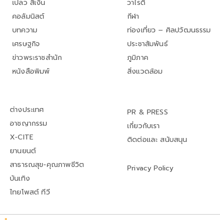
เปลว สีเงิน
วาไรตี้
คอลัมนิสต์
กีฬา
บทความ
ท่องเที่ยว – ศิลปวัฒนธรรม
เศรษฐกิจ
ประชาสัมพันธ์
ข่าวพระราชสำนัก
ภูมิภาค
หนังสือพิมพ์
สิ่งแวดล้อม
ต่างประเทศ
PR & PRESS
อาชญากรรม
เกี่ยวกับเรา
X-CITE
ติดต่อและ สนับสนุน
ยานยนต์
สาธารณสุข-คุณภาพชีวิต
Privacy Policy
บันเทิง
ไทยโพสต์ ทีวี