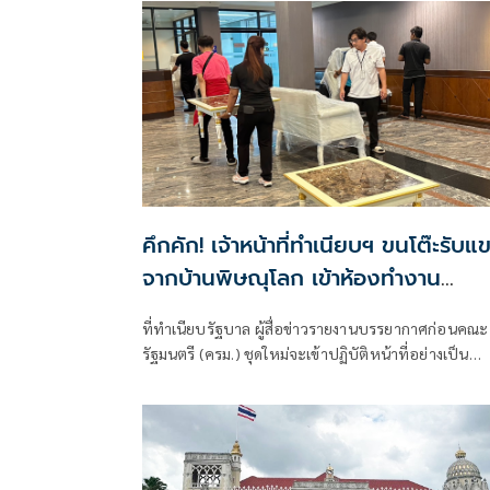
คึกคัก! เจ้าหน้าที่ทำเนียบฯ ขนโต๊ะรับแ
จากบ้านพิษณุโลก เข้าห้องทำงาน
'โสภณ ซารัมย์'
ที่ทำเนียบรัฐบาล ผู้สื่อข่าวรายงานบรรยากาศก่อนคณะ
รัฐมนตรี (ครม.) ชุดใหม่จะเข้าปฏิบัติหน้าที่อย่างเป็น
ทางการ โดยเมื่อเวลา 10.10 น. เจ้าห