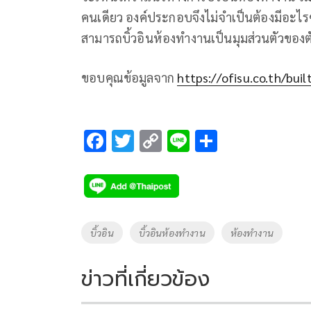
คนเดียว องค์ประกอบจึงไม่จำเป็นต้องมีอะไรซ
สามารถบิ้วอินห้องทำงานเป็นมุมส่วนตัวของต
ขอบคุณข้อมูลจาก
https://ofisu.co.th/built
F
T
C
Li
S
ac
wi
o
n
h
e
tt
p
e
ar
b
er
y
e
o
Li
Tags
บิ้วอิน
บิ้วอินห้องทำงาน
ห้องทำงาน
o
n
k
k
ข่าวที่เกี่ยวข้อง