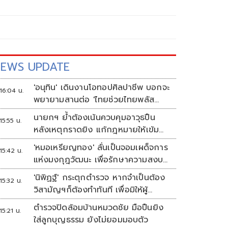
EWS UPDATE
'อนุทิน' เดินงานโอทอปศิลปาชีพ บอกจะ
16:04 น.
พยายามสานต่อ 'ไทยช่วยไทยพลัส
เฟส 2'
นายกฯ ย้ำต้องเน้นควบคุมอาวุธปืน
15:55 น.
หลังเหตุกราดยิง แก้กฎหมายให้เข้ม
งวด ตั้งด่านตรวจเพิ่ม
'หมอเหรียญทอง' ลั่นเป็นจอมเผด็จการ
15:42 น.
แห่งมงกุฎวัฒนะ เพื่อรักษาความสงบ
ปลอดภัยภายในรพ.
'นิพิฏฐ์' กระตุกตำรวจ หากจำเป็นต้อง
15:32 น.
วิสามัญฯก็ต้องทำทันที เพื่อมิให้ผู้
บริสุทธิ์เสียชีวิตเพิ่ม
ตำรวจปิดล้อมบ้านหมวดชัย มือปืนยิง
15:21 น.
ใส่ลูกบุญธรรม ยังไม่ยอมมอบตัว