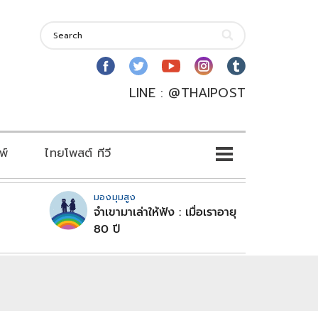
LINE : @THAIPOST
พ์
ไทยโพสต์ ทีวี
มองมุมสูง
จำเขามาเล่าให้ฟัง : เมื่อเราอายุ
80 ปี