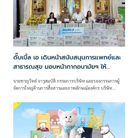
ดั๊บเบิ้ล เอ เดินหน้าสนับสนุนการแพทย์และ
สาธารณสุข มอบหน้ากากอนามัยฯ ให้
รพ.สมเด็จพระนางเจ้าสิริกิติ์ฯ
นายชาญวิทย์ จารุสมบัติ กรรมการบริษัท และรองกรรมการผู้
จัดการใหญ่ด้านการสื่อสารและภาพลักษณ์องค์กร บริษัท
ดั๊บเบิ้ล เอ (1991) จำกัด (มหาชน) เป็นผู้แทนส่งมอบหน้ากาก
อนามัยทางการแพทย์ Double A Care รวมมูลค่า 351,000
บาท ให้โรงพยาบาลสมเด็จพระนางเจ้าสิริกิติ์ กรมแพทย์ทหาร
เรือ