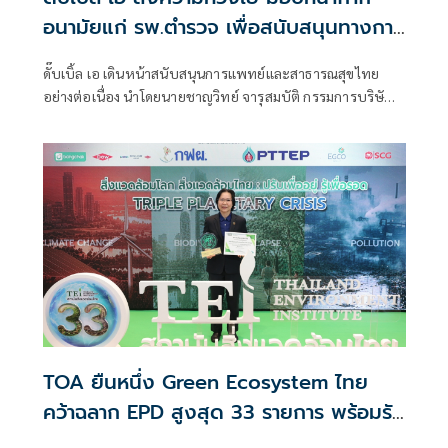
อนามัยแก่ รพ.ตำรวจ เพื่อสนับสนุนทางการ
แพทย์
ดั๊บเบิ้ล เอ เดินหน้าสนับสนุนการแพทย์และสาธารณสุขไทย
อย่างต่อเนื่อง นำโดยนายชาญวิทย์ จารุสมบัติ กรรมการบริษัท
และรองกรรมการผู้จัดการใหญ่ ด้านการสื่อสารและภาพลักษณ์
องค์กร บริษัท ดั๊บเบิ้ล เอ (1991) จำกัด (มหาชน) เป็นผู้แทน
มอบหน้ากากอนามัยทางการแพทย์ "Double A Care" รวม
มูลค่าทั้งสิ้น
TOA ยืนหนึ่ง Green Ecosystem ไทย
คว้าฉลาก EPD สูงสุด 33 รายการ พร้อมรับ
โล่ฉลากเขียว 25 ปีต่อเนื่อง ตอกย้ำผู้นำ