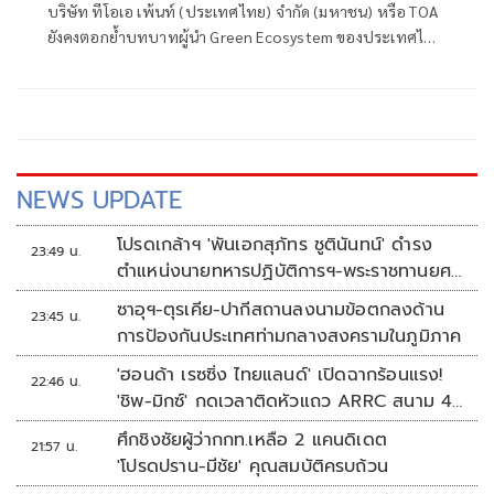
บริษัท ทีโอเอ เพ้นท์ (ประเทศไทย) จำกัด (มหาชน) หรือ TOA
อุตสาหกรรมสีและวัสดุก่อสร้างเพื่อความ
ยังคงตอกย้ำบทบาทผู้นำ Green Ecosystem ของประเทศไทย
ยั่งยืน
ด้วยความสำเร็จครั้งสำคัญในการได้รับการรับรองฉลากข้อมูลสิ่ง
แวดล้อมของผลิตภัณฑ์ หรือ EPD (Environmental Product
Declaration) มากที่สุดในอุตสาหกรรม รวม 33 รายการ พร้อม
รับโล่เชิดชูเกียรติในฐานะองค์กรที่ได้รับการรับรองฉลากเขียว
อย่างต่อเนื่องยาวนานกว่า 25 ปี
NEWS UPDATE
โปรดเกล้าฯ 'พันเอกสุภัทร ชูตินันทน์' ดำรง
23:49 น.
ตำแหน่งนายทหารปฏิบัติการฯ-พระราชทานยศ
'พลตรี'
ซาอุฯ-ตุรเคีย-ปากีสถานลงนามข้อตกลงด้าน
23:45 น.
การป้องกันประเทศท่ามกลางสงครามในภูมิภาค
'ฮอนด้า เรซซิ่ง ไทยแลนด์' เปิดฉากร้อนแรง!
22:46 น.
'ชิพ-มิกซ์' กดเวลาติดหัวแถว ARRC สนาม 4
ที่มัลดาลิกา
ศึกชิงชัยผู้ว่ากกท.เหลือ 2 แคนดิเดต
21:57 น.
'โปรดปราน-มีชัย' คุณสมบัติครบถ้วน