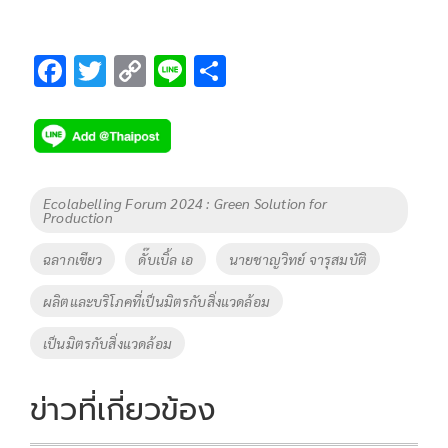
F
T
C
Li
S
ac
wi
o
n
h
e
tt
p
e
ar
b
er
y
e
o
Li
Tags
Ecolabelling Forum 2024 : Green Solution for
Production
o
n
k
k
ฉลากเขียว
ดั๊บเบิ้ล เอ
นายชาญวิทย์ จารุสมบัติ
ผลิตและบริโภคที่เป็นมิตรกับสิ่งแวดล้อม
เป็นมิตรกับสิ่งแวดล้อม
ข่าวที่เกี่ยวข้อง