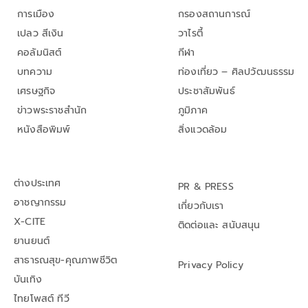
การเมือง
กรองสถานการณ์
เปลว สีเงิน
วาไรตี้
คอลัมนิสต์
กีฬา
บทความ
ท่องเที่ยว – ศิลปวัฒนธรรม
เศรษฐกิจ
ประชาสัมพันธ์
ข่าวพระราชสำนัก
ภูมิภาค
หนังสือพิมพ์
สิ่งแวดล้อม
ต่างประเทศ
PR & PRESS
อาชญากรรม
เกี่ยวกับเรา
X-CITE
ติดต่อและ สนับสนุน
ยานยนต์
สาธารณสุข-คุณภาพชีวิต
Privacy Policy
บันเทิง
ไทยโพสต์ ทีวี