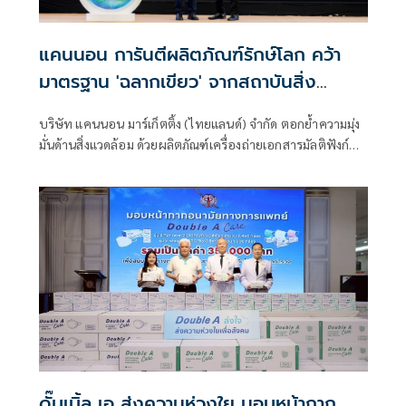
แคนนอน การันตีผลิตภัณฑ์รักษ์โลก คว้า
มาตรฐาน 'ฉลากเขียว' จากสถาบันสิ่ง
แวดล้อมไทย เครื่องถ่ายเอกสารมัลติ
บริษัท แคนนอน มาร์เก็ตติ้ง (ไทยแลนด์) จำกัด ตอกย้ำความมุ่ง
ฟังก์ชันและเครื่องพิมพ์อิงค์เจ็ทมัลติฟัง
มั่นด้านสิ่งแวดล้อม ด้วยผลิตภัณฑ์เครื่องถ่ายเอกสารมัลติฟังก์ชัน
ก์ชั่น รวม 15 รุ่น
และเครื่องพิมพ์อิงค์เจ็ทมัลติฟังก์ชัน รวม 15 รุ่น ที่ได้รับการ
รับรอง “ฉลากเขียว” จากสถาบันสิ่งแวดล้อมไทย
ดั๊บเบิ้ล เอ ส่งความห่วงใย มอบหน้ากาก