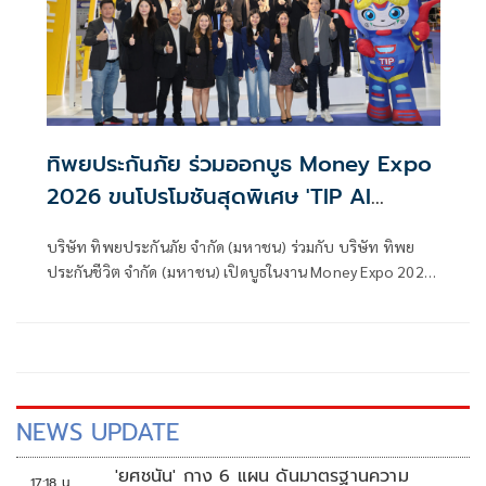
ทิพยประกันภัย ร่วมออกบูธ Money Expo
2026 ขนโปรโมชันสุดพิเศษ 'TIP AI
Insurance สุดล้ำ ประกันสุดคุ้ม' มอบความ
บริษัท ทิพยประกันภัย จำกัด (มหาชน) ร่วมกับ บริษัท ทิพย
คุ้มค่าสูงสุดแก่ลูกค้า
ประกันชีวิต จำกัด (มหาชน) เปิดบูธในงาน Money Expo 2026
ภายใต้แนวคิด “AI WEALTH CREATION การใช้เอไอสร้างความ
มั่งคั่ง” นำเสนอเทคโนโลยีปัญญาประดิษฐ์ (AI) เพื่อยกระดับ
การวางแผนการเงิน การลงทุน และการบริหารความมั่งคั่ง ให้
สอดรับกับโลกการเงินยุคดิจิทัล
NEWS UPDATE
'ยศชนัน' กาง 6 แผน ดันมาตรฐานความ
17:18 น.