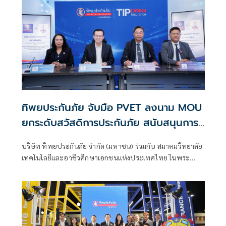
เดบิต บัตรเครดิต และ QR บัตรเครดิต ทั้งที่ออกในประเทศไทย
และต่างประเทศ ตอบรับพฤติกรรมนักท่องเที่ยวยุคใหม่ที่นิยม
ใช้จ่ายแบบไร้เงินสด
ทิพยประกันภัย จับมือ PVET ลงนาม MOU
ยกระดับสวัสดิการประกันภัย สนับสนุนการ
ศึกษาอาชีวะเอกชนทั่วประเทศ
บริษัท ทิพยประกันภัย จำกัด (มหาชน) ร่วมกับ สมาคมวิทยาลัย
เทคโนโลยีและอาชีวศึกษาเอกชนแห่งประเทศไทย ในพระ
ราชูปถัมภ์สมเด็จพระเทพรัตนราชสุดาฯ สยามบรมราชกุมารี
(PVET) ลงนามบันทึกข้อตกลงความร่วมมือ (MOU) เพื่อส่งเสริม
สวัสดิการด้านการประกันภัย