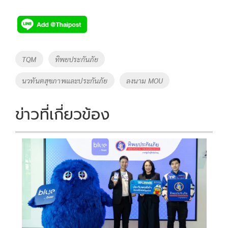
ac
wi
o
n
h
e
tt
p
e
ar
b
er
y
e
o
Li
Tags
TQM
ทิพยประกันภัย
o
n
นวทันตสุขภาพและประกันภัย
ลงนาม MOU
k
k
ข่าวที่เกี่ยวข้อง