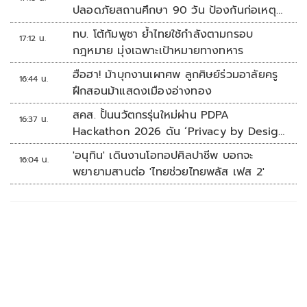
ปลอดภัยสถานศึกษา 90 วัน ป้องกันก่อเหตุ
รุนแรง
ทบ. โต้กัมพูชา ย้ำไทยใช้กำลังตามกรอบ
17:12 น.
กฎหมาย มุ่งเฉพาะเป้าหมายทางทหาร
ฮือฮา! ม้าบุกงานเผาศพ ลูกศิษย์ร่วมอาลัยครู
16:44 น.
ฝึกสอนม้าแสดงเมืองอ่างทอง
สคส. ปั้นนวัตกรรุ่นใหม่ผ่าน PDPA
16:37 น.
Hackathon 2026 ดัน ‘Privacy by Design
for all’ สู่โซลูชันคุ้มครองข้อมูลส่วนบุคคลที่
'อนุทิน' เดินงานโอทอปศิลปาชีพ บอกจะ
16:04 น.
ใช้ได้จริง
พยายามสานต่อ 'ไทยช่วยไทยพลัส เฟส 2'