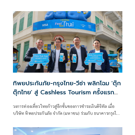
เป็นปีที่ 2 จากเวที Money & Banking Awards 2026 โดยมี คุณ
อนุกูล เย็นใจ รองกรรมการผู้จัดการใหญ่ ด้านรับประกันภัยและ
สินไหมทดแทน เป็นผู้แทนบริษัทเข้ารับรางวัลจากคุณวิทัย
รัตนากร ผู้ว่าการธนาคารแห่งประเทศไทย และคุณสันติ วิริยะ
รังสฤษฎ์ ประธานบรรณาธิการ วารสารการเงินธนาคาร ร่วม
แสดงความยินดี ภายในงานที่จัดขึ้น ณ โรงแรมสยาม เคมปินสกี้
กรุงเทพฯ
ทิพยประกันภัย-กรุงไทย-วีซ่า พลิกโฉม 'ตุ๊ก
ตุ๊กไทย' สู่ Cashless Tourism ครั้งแรก
ของไทย เปิดรับชำระเงินผ่านเครื่อง EDC
วงการท่องเที่ยวไทยก้าวสู่อีกขั้นของการชำระเงินดิจิทัล เมื่อ
พร้อมมอบประกันคุ้มครองคนขับและผู้
บริษัท ทิพยประกันภัย จำกัด (มหาชน) ร่วมกับ ธนาคารกรุงไทย
โดยสาร
และ วีซ่า เปิดตัวโครงการ “ตุ๊กตุ๊กไทยสู่ Cashless Tourism”
นำร่องติดตั้งเครื่องรับชำระเงินอิเล็กทรอนิกส์ (EDC) บนรถตุ๊ก
ตุ๊กเป็นครั้งแรกของประเทศไทย รองรับการชำระเงินด้วยบัตร