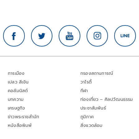
การเมือง
กรองสถานการณ์
เปลว สีเงิน
วาไรตี้
คอลัมนิสต์
กีฬา
บทความ
ท่องเที่ยว – ศิลปวัฒนธรรม
เศรษฐกิจ
ประชาสัมพันธ์
ข่าวพระราชสำนัก
ภูมิภาค
หนังสือพิมพ์
สิ่งแวดล้อม