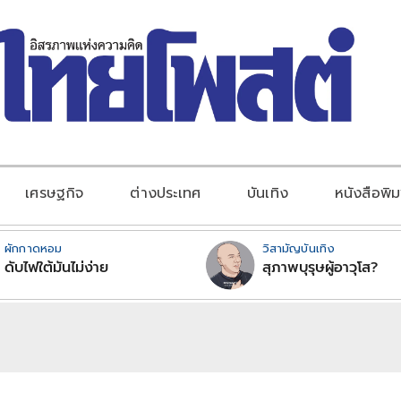
เศรษฐกิจ
ต่างประเทศ
บันเทิง
หนังสือพิม
ผักกาดหอม
วิสามัญบันเทิง
ดับไฟใต้มันไม่ง่าย
สุภาพบุรุษผู้อาวุโส?