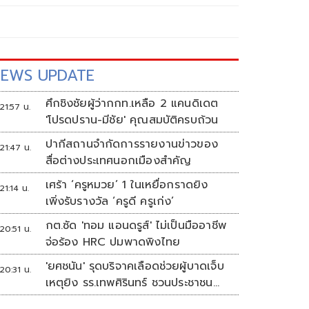
EWS UPDATE
ศึกชิงชัยผู้ว่ากกท.เหลือ 2 แคนดิเดต
21:57 น.
'โปรดปราน-มีชัย' คุณสมบัติครบถ้วน
ปากีสถานจำกัดการรายงานข่าวของ
21:47 น.
สื่อต่างประเทศนอกเมืองสำคัญ
เศร้า ‘ครูหมวย’ 1 ในเหยื่อกราดยิง
21:14 น.
เพิ่งรับรางวัล ‘ครูดี ครูเก่ง’
กต.ซัด 'ทอม แอนดรูส์' ไม่เป็นมืออาชีพ
20:51 น.
จ่อร้อง HRC ปมพาดพิงไทย
'ยศชนัน' รุดบริจาคเลือดช่วยผู้บาดเจ็บ
20:31 น.
เหตุยิง รร.เทพศิรินทร์ ชวนประชาชน
ร่วมบริจาค