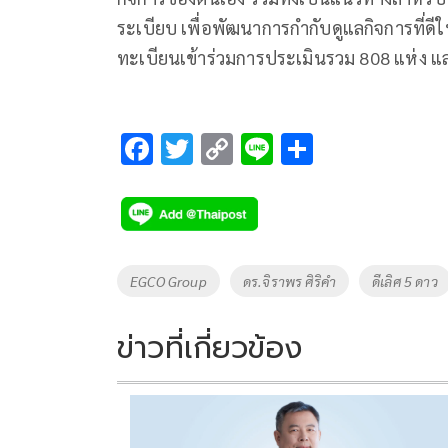
ระเบียบ เพื่อพัฒนาการกำกับดูแลกิจการที่ด
ทะเบียนเข้าร่วมการประเมินรวม 808 แห่ง แล
F
T
C
Li
S
ac
wi
o
n
h
e
tt
p
e
ar
b
er
y
e
o
Li
Tags
EGCO Group
ดร.จิราพร ศิริคำ
ดีเลิศ 5 ดาว
o
n
k
k
ข่าวที่เกี่ยวข้อง