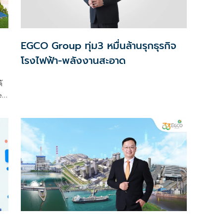
EGCO Group ทุ่ม3 หมื่นล้านรุกธุรกิจ
โรงไฟฟ้า-พลังงานสะอาด
่ม
้
es
่