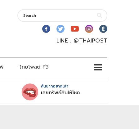
LINE : @THAIPOST
พ์
ไทยโพสต์ ทีวี
คันปากอยากเล่า
เลขทรัพย์สินให้โชค