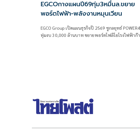
EGCOกางแผนปี69ทุ่ม3หมื่นล.ขยาย
พอร์ตไฟฟ้า-พลังงานหมุนเวียน
EGCO Group เปิดแผนธุรกิจปี 2569 ชูกลยุทธ์ POWER4
ทุ่มงบ 30,000 ล้านบาท ขยายพอร์ตโฟลิโอโรงไฟฟ้าก๊าซ
ธรรมชาติและพลังงานหมุนเวียนทั้งในและต่างประเทศ
และแสวงหาโอกาสลงทุนในธุรกิจพลังงานที่เกี่ยวเนื่อง เพ
เสริมสร้างการเติบโตระยะยาวและสร้างความมั่นคงทาง
พลังงานใน ยุคของการเปลี่ยนผ่านด้านพลังงาน