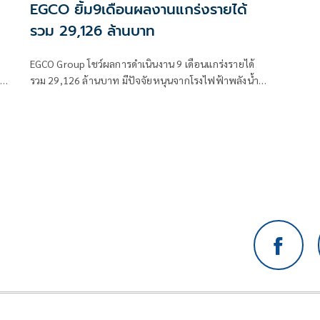
EGCO ยิ้ม9เดือนผลงานแกร่งรายได้
รวม 29,126 ล้านบาท
EGCO Group โชว์ผลการดำเนินงาน 9 เดือนแกร่งรายได้
รวม 29,126 ล้านบาท มีปัจจัยหนุนจากโรงไฟฟ้าพลังน้ำ -
ธุรกิจสาธารณูปโภค CDI และการลงทุนในสหรัฐฯมีผล
ื่อ
ประกอบการโดเด่น ลุย ขยายพอร์ตโฟลิโอโรงไฟฟ้าก๊าซ
ธรรมชาติและพลังงานหมุนเวียนทั้งในและต่างประเทศ
เพื่อเสริมสร้างการเติบโตระยะยาว