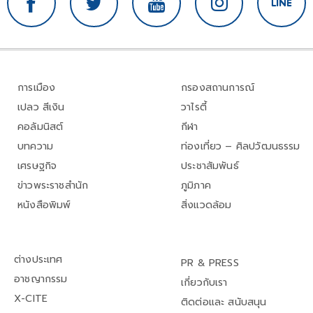
การเมือง
กรองสถานการณ์
เปลว สีเงิน
วาไรตี้
คอลัมนิสต์
กีฬา
บทความ
ท่องเที่ยว – ศิลปวัฒนธรรม
เศรษฐกิจ
ประชาสัมพันธ์
ข่าวพระราชสำนัก
ภูมิภาค
หนังสือพิมพ์
สิ่งแวดล้อม
ต่างประเทศ
PR & PRESS
อาชญากรรม
เกี่ยวกับเรา
X-CITE
ติดต่อและ สนับสนุน