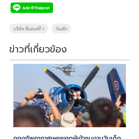
e
tt
p
e
ar
b
er
y
e
o
Li
Tags
บริษัท ซีแอนด์จี ฯ
วันเด็ก
o
n
k
k
ข่าวที่เกี่ยวข้อง
กองทัพอากาศเผยยอดผู้เข้าชมงานวันเด็ก