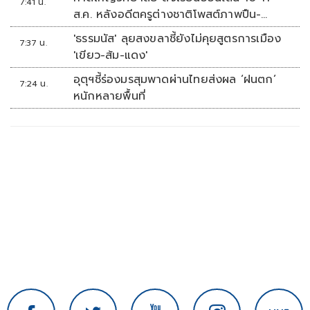
7:41 น.
ส.ค. หลังอดีตครูต่างชาติโพสต์ภาพปืน-
ข้อความข่มขู่
'ธรรมนัส' ลุยสงขลาชี้ยังไม่คุยสูตรการเมือง
7:37 น.
'เขียว-ส้ม-แดง'
อุตุฯชี้ร่องมรสุมพาดผ่านไทยส่งผล ‘ฝนตก’
7:24 น.
หนักหลายพื้นที่