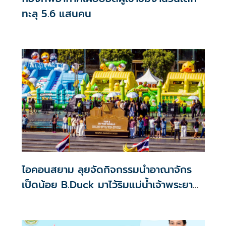
ทะลุ 5.6 แสนคน
ไอคอนสยาม ลุยจัดกิจกรรมนำอาณาจักร
เป็ดน้อย B.Duck มาไว้ริมแม่น้ำเจ้าพระยา
จับกลุ่มครอบครัว