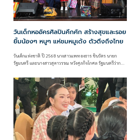
วันเด็กหออัครศิลปินคึกคัก สร้างสุขและรอย
ยิ้มน้องๆ หนูๆ แห่ชมหมูเด้ง ตัวตึงถึงไทย
วันเด็กแห่งชาติ ปี 2568 นางสาวแพทองธาร ชินวัตร นายก
รัฐมนตรี และนางสาวสุดาวรรณ หวังศุภกิจโกศล รัฐมนตรีว่าการ
กระทรวงวัฒนธรรม เยี่ยมชมบูธกิจกรรมของกรมส่งเสริม
วัฒนธรรม เนื่องในงานวันเด็กแห่งชาติ ประจำปี 2568 ณ โถงตึก
สันติไมตรี ทำเนียบรัฐบาล เมื่อวันที่ 11 มกราคม 2567 ที่ผ่านมา