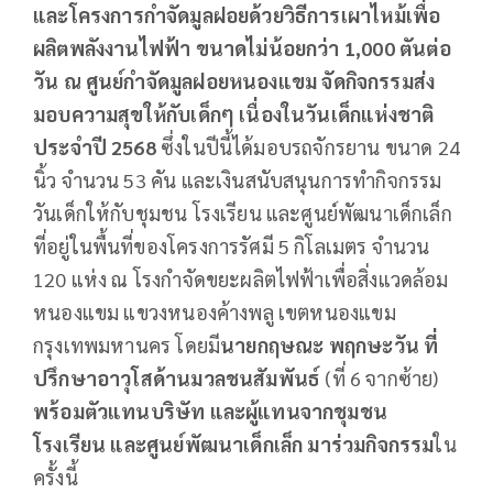
และโครงการกำจัดมูลฝอยด้วยวิธีการเผาไหม้เพื่อ
ผลิตพลังงานไฟฟ้า ขนาดไม่น้อยกว่า
1,000
ตันต่อ
วัน ณ ศูนย์กำจัดมูลฝอยหนองแขม
จัดกิจกรรมส่ง
มอบความสุขให้กับเด็กๆ เนื่องในวันเด็กแห่งชาติ
ประจำปี
2568
ซึ่งในปีนี้ได้มอบรถจักรยาน ขนาด 24
นิ้ว จำนวน 53 คัน และเงินสนับสนุนการทำกิจกรรม
วันเด็กให้กับชุมชน โรงเรียน และศูนย์พัฒนาเด็กเล็ก
ที่อยู่ในพื้นที่ของโครงการรัศมี 5 กิโลเมตร จำนวน
120 แห่ง ณ โรงกำจัดขยะผลิตไฟฟ้าเพื่อสิ่งแวดล้อม
หนองแขม แขวงหนองค้างพลู เขตหนองแขม
กรุงเทพมหานคร โดยมี
นายกฤษณะ พฤกษะวัน ที่
ปรึกษาอาวุโสด้านมวลชนสัมพันธ์
(ที่ 6 จากซ้าย)
พร้อมตัวแทนบริษัท และผู้แทนจากชุมชน
โรงเรียน และศูนย์พัฒนาเด็กเล็ก มาร่วมกิจกรรม
ใน
ครั้งนี้