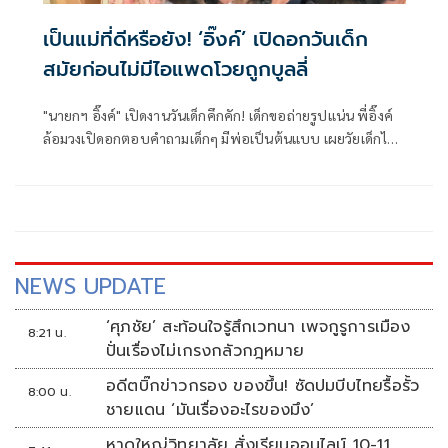
เป็นแม่ที่ดีหรือยัง! ‘อิ๊งค์’ เปิดอกวันเด็ก
สมัยก่อนไม่มีไอแพดโวยถูกบูลลี่
"นายกฯ อิ๊งค์" เปิดงานวันเด็กคึกคัก! เด็กขอถ่ายรูปแน่น พี่อิ๊งค์
ล้อมวงเปิดอกตอบคำถามเด็กๆ มีพ่อเป็นต้นแบบ เผยวัยเด็กไม่มี
ไอแพด โทรศัพท์ ไลน์ พี่มีลูกสองคน
NEWS UPDATE
‘ศุภชัย’ สะท้อนใจรู้สึกเวทนา เพจกูรูการเมือง
8:21 น.
ปั่นเรื่องไม่เกรงกลัวกฎหมาย
อดีตบิ๊กข่าวกรอง ของขึ้น! ซัดปมบีบไทยรื้อรั้ว
8:00 น.
ชายแดน ‘มันเรื่องอะไรของมึง’
หาดใหญ่วิทยาลัย สั่งเรียนออนไลน์ 10-11