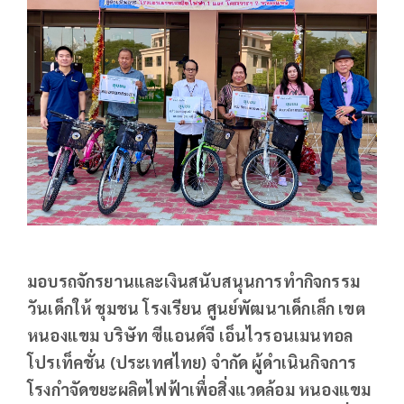
มอบรถจักรยานและเงินสนับสนุนการทำกิจกรรม
วันเด็กให้ ชุมชน โรงเรียน ศูนย์พัฒนาเด็กเล็ก เขต
หนองแขม บริษัท ซีแอนด์จี เอ็นไวรอนเมนทอล
โปรเท็คชั่น (ประเทศไทย) จำกัด ผู้ดำเนินกิจการ
โรงกำจัดขยะผลิตไฟฟ้าเพื่อสิ่งแวดล้อม หนองแขม