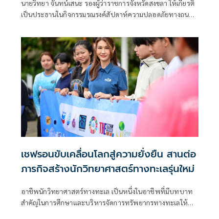
นายวิทยา จันทน์เสนะ รองผู้ว่าราชการจังหวัดสงขลา ให้เกียรติ
ปลอดภัยทางถนนแห่งสหประชาชาติ
เป็นประธานในกิจกรรมรณรงค์สัปดาห์ความปลอดภัยทางถนน
แห่งสหประชาชาติ หรือ UN Global Road Safety Week ครั้งที่
8 ที่จัดขึ้นโดยโครงการ “เดินทางปลอดภัยไปโรงเรียน”
(Chevron Street Wise) ที่เป็นความร่วมมือของ บริษัท เชฟ
รอนประเทศไทยสำรวจและผลิต จำกัด มูลนิธิป้องกันอุบัติภัย
แห่งเอเชีย (AIP) และศูนย์อำนวยการความปลอดภัยทางถนน
จังหวัดสงขลา โดยภายในงาน ได้ผนึกความร่วมมือจากหลาก
หลายภาคส่วน ทั้งภาครัฐ เอกชน ประชาสังคม ตลอดจน
นักศึกษาและผู้แทนจากมหาวิทยาลัยเทคโนโลยีราชมงคลศรี
วิชัย พร้อมคณะครู นักเรียน โรงเรียน วรนารีเฉลิม จังหวัดสงขลา
เพื่อสร้างวัฒนธรรมความปลอดภัยบนท้องถนนแก่นักเรียนและ
ชุมชนในพื้นที่
เชฟรอนขับเคลื่อนโลกสู่ความยั่งยืน สานต่อ
ภารกิจสร้างนักวิทยาศาสตร์ทางทะเลรุ่นใหม่
อาชีพนักวิทยาศาสตร์ทางทะเล เป็นหนึ่งในอาชีพที่มีบทบาท
สำคัญในการศึกษาและบริหารจัดการทรัพยากรทางทะเลให้
สมดุลและยั่งยืน ซึ่งข้อมูลของสำนักสถิติแรงงานสหรัฐ