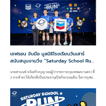
เชฟรอน จับมือ มูลนิธิโรงเรียนวันเสาร์
สนับสนุนงานวิ่ง “Saturday School Run
2025” ระดมพลังสร้างสังคมแห่งการเรียน
นายศานนท์ หวังสร้างบุญ รองผู้ว่าราชการกรุงเทพมหานคร (ที่
รู้เพื่อเยาวชนไทย
2 จากซ้าย) ให้เกียรติเป็นประธานเปิดกิจกรรมเดิน-วิ่งการกุศล
“Saturday School Run 2025: วิ่งด้วยกัน เพื่อฝันน้อง”