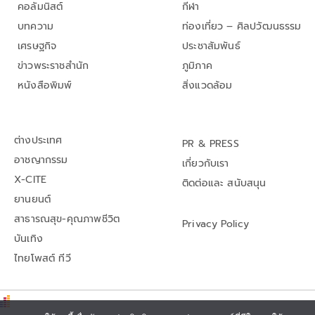
คอลัมนิสต์
กีฬา
บทความ
ท่องเที่ยว – ศิลปวัฒนธรรม
เศรษฐกิจ
ประชาสัมพันธ์
ข่าวพระราชสำนัก
ภูมิภาค
หนังสือพิมพ์
สิ่งแวดล้อม
ต่างประเทศ
PR & PRESS
อาชญากรรม
เกี่ยวกับเรา
X-CITE
ติดต่อและ สนับสนุน
ยานยนต์
สาธารณสุข-คุณภาพชีวิต
Privacy Policy
บันเทิง
ไทยโพสต์ ทีวี