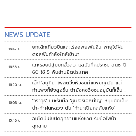
NEWS UPDATE
ยกเลิกเที่ยวบินและเร่งอพยพในจีน พายุไต้ฝุ่น
16:47 น.
ดอลฟินกำลังใกล้เข้ามา
แกะรอยปฐมบทฮั้วสว. แฉบันทึกประชุม สนช. ปี
16:38 น.
60 ใช้ 5 พันล้านยึดประเทศ
เอ๊ะ! 'อนุทิน' โพสต์วิ่งหัวชนกำแพงทุกวัน แต่
16:20 น.
กำแพงก็ยังสูงขึ้น ถ้ายังคงวิ่งชนอยู่มันก็เจ็บ
หัวอีก
'วราวุธ' แนะรับมือ 'ซูเปอร์เอลนีโญ' หนุนกักเก็บ
16:03 น.
น้ำ-ทำฝนหลวง ดัน 'ทำนาเปียกสลับแห้ง'
อินโดนีเซียปิดอุทยานแห่งชาติ รับมือไฟป่า
15:46 น.
ลุกลาม