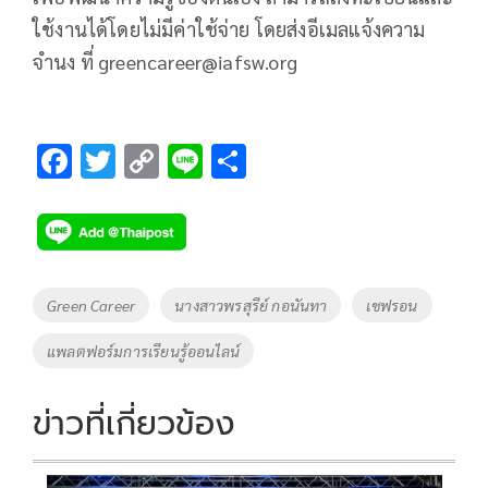
ใช้งานได้โดยไม่มีค่าใช้จ่าย โดยส่งอีเมลแจ้งความ
จำนง ที่
greencareer@iafsw.org
F
T
C
Li
S
ac
wi
o
n
h
e
tt
p
e
ar
b
er
y
e
o
Li
Tags
Green Career
นางสาวพรสุรีย์ กอนันทา
เชฟรอน
o
n
แพลตฟอร์มการเรียนรู้ออนไลน์
k
k
ข่าวที่เกี่ยวข้อง