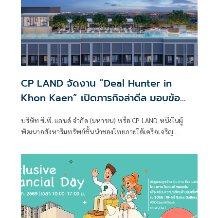
CP LAND จัดงาน “Deal Hunter in
Khon Kaen” เปิดภารกิจล่าดีล มอบข้อ
เสนอสุดพิเศษจากโครงการคอนโด รีเน่-โซ
บริษัท ซี.พี. แลนด์ จำกัด (มหาชน) หรือ CP LAND หนึ่งในผู้
แอนด์ ขอนแก่น 1-7 มิ.ย.นี้ ที่เซ็นทรัล
พัฒนาอสังหาริมทรัพย์ชั้นนำของไทยภายใต้เครือเจริญ
ขอนแก่น แคมปัส
โภคภัณฑ์ ชวนลูกค้าที่กำลังมองหาคอนโดพร้อมอยู่ในเมือง
ขอนแก่น ร่วม “CP LAND Deal Hunter ภารกิจล่าดีลคอนโด RI-
NÉ และ SOū&” ที่บูธกิจกรรม ชั้น G ศูนย์การค้าเซ็นทรัล
ขอนแก่น แคมปัส ตั้งแต่ วันนี้ –7 มิถุนายน 2569 พร้อม
โปรโมชัน “จองปุ๊บ ช็อปเลย”