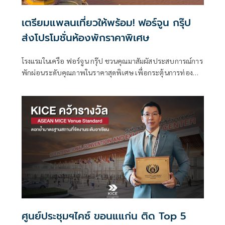
เตรียมแพลนเที่ยวให้พร้อม! ฟอร์จูน กรุ๊ป
ส่งโปรโมชั่นห้องพักราคาพิเศษ
โรงแรมในเครือ ฟอร์จูน กรุ๊ป ชวนคุณมาสัมผัสประสบการณ์การ
พักผ่อนระดับคุณภาพในราคาสุดพิเศษ เพื่อกระตุ้นการท่อง
เที่ยวทั่วไทย พบกันในงาน “ไทยเที่ยวไทย ครั้งที่ 77”
ศูนย์ประชุมฯไคซ์ ขอนแแก่น ติด Top 5