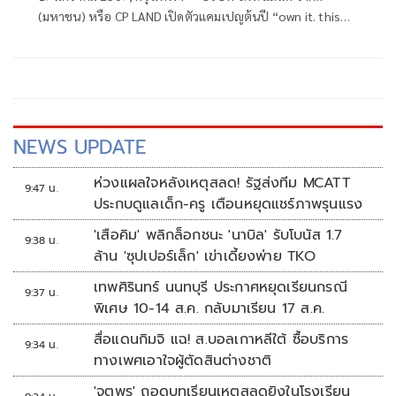
(มหาชน) หรือ CP LAND เปิดตัวแคมเปญต้นปี “own it. this
moment. #CPLANDดีลดีต้นปี” ครอบคลุมบ้านและคอนโดทั้ง
โครงการใหม่และโครงการพร้อมอยู่ทั่วประเทศ
NEWS UPDATE
ห่วงแผลใจหลังเหตุสลด! รัฐส่งทีม MCATT
9:47 น.
ประกบดูแลเด็ก-ครู เตือนหยุดแชร์ภาพรุนแรง
'เสือคิม' พลิกล็อกชนะ 'นาบิล' รับโบนัส 1.7
9:38 น.
ล้าน 'ซุปเปอร์เล็ก' เข่าเดี้ยงพ่าย TKO
เทพศิรินทร์ นนทบุรี ประกาศหยุดเรียนกรณี
9:37 น.
พิเศษ 10-14 ส.ค. กลับมาเรียน 17 ส.ค.
สื่อแดนกิมจิ แฉ! ส.บอลเกาหลีใต้ ซื้อบริการ
9:34 น.
ทางเพศเอาใจผู้ตัดสินต่างชาติ
'จตุพร' ถอดบทเรียนเหตุสลดยิงในโรงเรียน