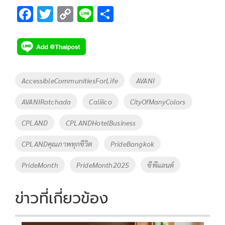
F
T
C
Li
S
ac
wi
o
n
h
e
tt
p
e
ar
b
er
y
e
o
Li
Tags
AccessibleCommunitiesForLife
AVANI
o
n
AVANIRatchada
Caliiico
CityOfManyColors
k
k
CPLAND
CPLANDHotelBusiness
CPLANDคุณภาพทุกชีวิต
PrideBangkok
PrideMonth
PrideMonth2025
ซีพีแลนด์
ข่าวที่เกี่ยวข้อง