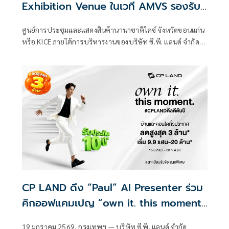
Exhibition Venue ในเวที AMVS รองรับ
การจัดงานระดับอาเซียนได้อย่างเป็นระบบ
ศูนย์การประชุมและแสดงสินค้านานาชาติไคซ์ จังหวัดขอนแก่น
หรือ KICE ภายใต้การบริหารงานของบริษัท ซี.พี. แลนด์ จำกัด
(มหาชน) หรือ CP LAND ได้รับการรับรองมาตรฐานสถานที่จัด
งานอาเซียน ASEAN MICE Venue Standard (AMVS) และได้รับ
การประกาศผลบนเวที ASEAN Tourism Standards Awards
2026 ซึ่งจัดขึ้นโดยกระทรวงการท่องเที่ยวแห่งสาธารณรัฐ
ฟิลิปปินส์ ภายใต้ชื่องาน ASEAN
CP LAND ดึง “Paul” AI Presenter ร่วม
คิกออฟแคมเปญ “own it. this moment.
#CPLANDดีลดีต้นปี”
19 มกราคม 2569, กรุงเทพฯ — บริษัท ซี.พี. แลนด์ จำกัด