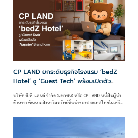
CP LAND ยกระดับธุรกิจโรงแรม ‘bedZ
Hotel’ ชู ‘Guest Tech’ พร้อมเปิดตัว
‘Napster’ Brand Icon
บริษัท ซี.พี. แลนด์ จำกัด (มหาชน) หรือ CP LAND หนึ่งในผู้นำ
ด้านการพัฒนาอสังหาริมทรัพย์ชั้นนำของประเทศไทยในเครือ
เจริญโภคภัณฑ์ รุกธุรกิจ Lifestyle Hospitality ด้วยกลยุทธ์
Guest Tech แนวคิดการออกแบบประสบการณ์การเข้าพักที่
ผสานเทคโนโลยีเข้ากับความเข้าใจพฤติกรรมผู้บ