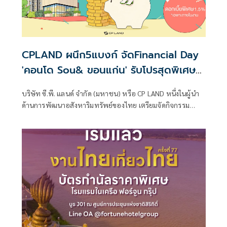
CPLAND ผนึก5แบงก์ จัดFinancial Day
'คอนโด Sou& ขอนแก่น' รับโปรสุดพิเศษ
คอนโดใกล้ มข.
บริษัท ซี.พี. แลนด์ จำกัด (มหาชน) หรือ CP LAND หนึ่งในผู้นำ
ด้านการพัฒนาอสังหาริมทรัพย์ของไทย เตรียมจัดกิจกรรม
“Exclusive Financial Day” สำหรับผู้ที่สนใจโครงการ SOū&
Khon Kaen (โซแอนด์ ขอนแก่น) คอนโดมิเนียมใจกลางขอนแก่น
ที่ออกแบบมาเพื่อคนรุ่นใหม่ที่มองหาพื้นที่ใช้ชีวิตในแบบของ
ตัวเ