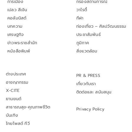
การเมือง
กรองสถานการณ์
เปลว สีเงิน
วาไรตี้
คอลัมนิสต์
กีฬา
บทความ
ท่องเที่ยว – ศิลปวัฒนธรรม
เศรษฐกิจ
ประชาสัมพันธ์
ข่าวพระราชสำนัก
ภูมิภาค
หนังสือพิมพ์
สิ่งแวดล้อม
ต่างประเทศ
PR & PRESS
อาชญากรรม
เกี่ยวกับเรา
X-CITE
ติดต่อและ สนับสนุน
ยานยนต์
สาธารณสุข-คุณภาพชีวิต
Privacy Policy
บันเทิง
ไทยโพสต์ ทีวี