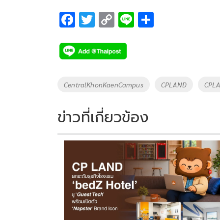
F
T
C
Li
S
ac
wi
o
n
h
e
tt
p
e
ar
b
er
y
e
o
Li
Tags
CentralKhonKaenCampus
CPLAND
CPLA
o
n
k
k
ข่าวที่เกี่ยวข้อง