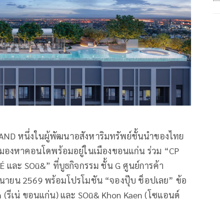
 LAND หนึ่งในผู้พัฒนาอสังหาริมทรัพย์ชั้นนำของไทย
ลังมองหาคอนโดพร้อมอยู่ในเมืองขอนแก่น ร่วม “CP
และ SOū&” ที่บูธกิจกรรม ชั้น G ศูนย์การค้า
มิถุนายน 2569 พร้อมโปรโมชัน “จองปุ๊บ ช็อปเลย” ข้อ
(รีเน่ ขอนแก่น) และ SOū& Khon Kaen (โซแอนด์