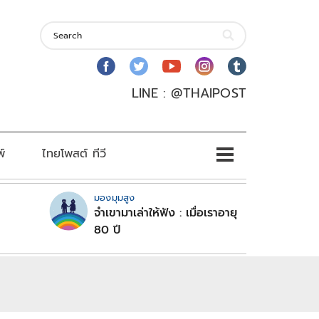
LINE : @THAIPOST
พ์
ไทยโพสต์ ทีวี
มองมุมสูง
จำเขามาเล่าให้ฟัง : เมื่อเราอายุ
80 ปี