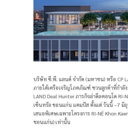
บริษัท ซี.พี. แลนด์ จำกัด (มหาชน) หรือ CP
ภายใต้เครือเจริญโภคภัณฑ์ ชวนลูกค้าที่กำ
LAND Deal Hunter ภารกิจล่าดีลคอนโด RI-NÉ 
เซ็นทรัล ขอนแก่น แคมปัส ตั้งแต่ วันนี้ –7 
เสนอพิเศษเฉพาะโครงการ RI-NÉ Khon Kaen 
ขอนแก่น) เท่านั้น