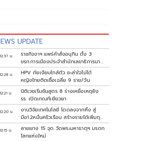
EWS UPDATE
ราชกิจจาฯ แพร่คำสั่งอนุทิน ตั้ง 3
12:37 น.
ขรก.การเมืองประจำสำนักเลขาธิการนา
ยกฯ
HPV ภัยเงียบใกล้ตัว ชะล่าใจไม่ได้
12:28 น.
หญิงไทยติดเชื้อเฉลี่ย 9 ราย/วัน
นิติเวชเริ่มชันสูตร 8 ร่างเหยื่อเหตุยิง
12:21 น.
รร. เปิดเกณฑ์เยียวยา
งานวิจัยเทคโนโลยี โดดลงจากหิ้ง สู่
12:20 น.
มือ1.2หมื่นครัวเรือน สร้างรายได้เพิ่มทุก
เดือน
ลายแทง 15 จุด วัดพระมหาธาตุฯ มรดก
12:15 น.
โลกแห่งใหม่