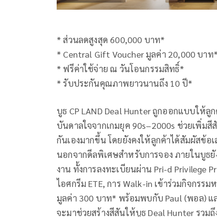
* ส่วนลดสูงสุด 600,000 บาท*
* Central Gift Voucher มูลค่า 20,000 บาท
* ฟรีค่าใช้จ่าย ณ วันโอนกรรมสิทธิ์*
* รับประกันคุณภาพยาวนานถึง 10 ปี*
บูธ CP LAND Deal Hunter ถูกออกแบบให้ลูกค
บันดาลใจจากเกมยุค 90s–2000s ช่วยเพิ่มสีสัน
กันเองมากขึ้น โดยยังคงให้ลูกค้าได้สัมผัสข
นอกจากดีลพิเศษสำหรับการจอง ภายในบูธยังม
งาน ทั้งการลงทะเบียนผ่าน Pri-d Privilege 
ไอศกรีม ETE, การ Walk-in เข้าร่วมกิจกรร
มูลค่า 300 บาท* พร้อมพบกับ Paul (พอล) และ
จะมาช่วยสร้างสีสันให้บูธ Deal Hunter รวม