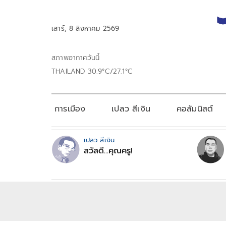
เสาร์, 8 สิงหาคม 2569
สภาพอากาศวันนี้
THAILAND 30.9°C/27.1°C
การเมือง
เปลว สีเงิน
คอลัมนิสต์
เปลว สีเงิน
สวัสดี...คุณครู!