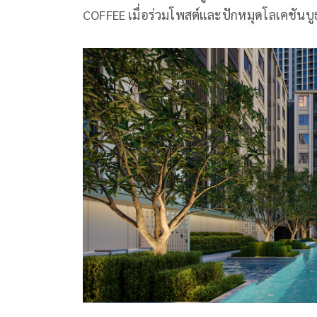
COFFEE เมื่อร่วมโพสต์และปักหมุดโลเคชันบู