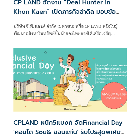
CP LAND จัดงาน “Deal Hunter in
Khon Kaen” เปิดภารกิจล่าดีล มอบข้อ
เสนอสุดพิเศษจากโครงการคอนโด รีเน่-โซ
บริษัท ซี.พี. แลนด์ จำกัด (มหาชน) หรือ CP LAND หนึ่งในผู้
แอนด์ ขอนแก่น 1-7 มิ.ย.นี้ ที่เซ็นทรัล
พัฒนาอสังหาริมทรัพย์ชั้นนำของไทยภายใต้เครือเจริญ
ขอนแก่น แคมปัส
โภคภัณฑ์ ชวนลูกค้าที่กำลังมองหาคอนโดพร้อมอยู่ในเมือง
ขอนแก่น ร่วม “CP LAND Deal Hunter ภารกิจล่าดีลคอนโด RI-
NÉ และ SOū&” ที่บูธกิจกรรม ชั้น G ศูนย์การค้าเซ็นทรัล
ขอนแก่น แคมปัส ตั้งแต่ วันนี้ –7 มิถุนายน 2569 พร้อม
โปรโมชัน “จองปุ๊บ ช็อปเลย”
CPLAND ผนึก5แบงก์ จัดFinancial Day
'คอนโด Sou& ขอนแก่น' รับโปรสุดพิเศษ