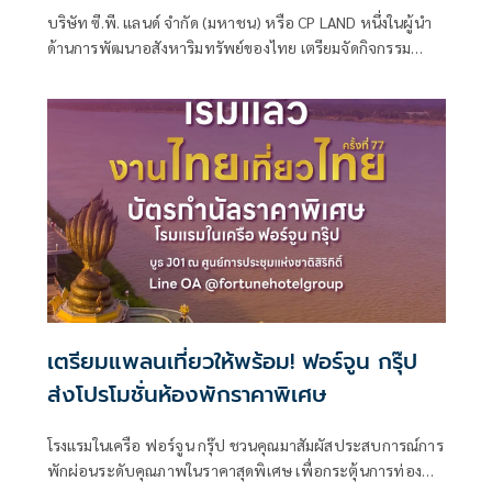
คอนโดใกล้ มข.
บริษัท ซี.พี. แลนด์ จำกัด (มหาชน) หรือ CP LAND หนึ่งในผู้นำ
ด้านการพัฒนาอสังหาริมทรัพย์ของไทย เตรียมจัดกิจกรรม
“Exclusive Financial Day” สำหรับผู้ที่สนใจโครงการ SOū&
Khon Kaen (โซแอนด์ ขอนแก่น) คอนโดมิเนียมใจกลางขอนแก่น
ที่ออกแบบมาเพื่อคนรุ่นใหม่ที่มองหาพื้นที่ใช้ชีวิตในแบบของ
ตัวเ
เตรียมแพลนเที่ยวให้พร้อม! ฟอร์จูน กรุ๊ป
ส่งโปรโมชั่นห้องพักราคาพิเศษ
โรงแรมในเครือ ฟอร์จูน กรุ๊ป ชวนคุณมาสัมผัสประสบการณ์การ
พักผ่อนระดับคุณภาพในราคาสุดพิเศษ เพื่อกระตุ้นการท่อง