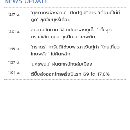
NEWS UPDATE
‘ศุลกากรช่องจอม’ เปิดปฏิบัติการ ‘เดือนนี้ไม่มี
12:17 น.
ดูด’ ลุยจับบุหรี่เถื่อน
สนองนโยบาย 'ฝ่ายปกครองภูเก็ต' ตั้งจุด
12:01 น.
ตรวจเข้ม คุมอาวุธปืน–ยาเสพติด
‘ภราดร’ การันตีใช้งบพ.ร.ก.เงินกู้ทำ ‘ไทยเที่ยว
11:49 น.
ไทยพลัส’ ไม่ผิดหลัก
11:27 น.
'นครพนม' ฝนตกหนักถล่มเมือง
11:04 น.
ตีปี๊บส่งออกไทยครึ่งปีแรก 69 โต 17.6%