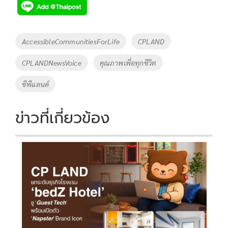
e
tt
p
e
ar
b
er
y
e
o
Li
Tags
AccessibleCommunitiesForLife
CPLAND
o
n
CPLANDNewsVoice
คุณภาพเพื่อทุกชีวิต
k
k
ซีพีแลนด์
ข่าวที่เกี่ยวข้อง