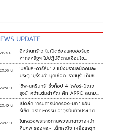
EWS UPDATE
อิหร่านกร้าว ไม่เปิดช่องแคบฮอร์มุซ
21:24 น.
หากสหรัฐฯ ไม่ปฏิบัติตามเงื่อนไข
ทั้งหมด
'บิสโซลี-ดาร์ลัน' 2 แข้งบราซิลซัดคนละ
20:56 น.
ประตู 'บุรีรัมย์' บุกเชือด 'ราชบุรี' เก็บชัย
อุ่นเครื่อง 4 นัดรวด
'ชิพ-นครินทร์' รั้งท็อป 4 'เฟอร์-ปัญจ
20:51 น.
รุจน์' คว้าแต้มสำคัญ ศึก ARRC สนาม
4 เรซ 2
เปิดลึก 'กรมการปกครอง-มท.' ขยับ
20:45 น.
รีเซ็ต-นิรโทษกรรม อาวุธปืนทั่วประเทศ
ในหลวงพระราชทานพวงมาลาวางหน้า
20:17 น.
หีบศพ รองผอ.- เด็กหญิง เหยื่อเหตุก