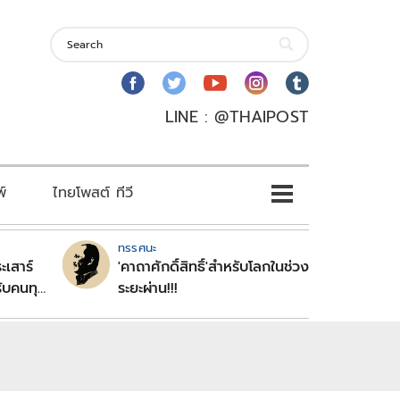
LINE : @THAIPOST
พ์
ไทยโพสต์ ทีวี
ทรรศนะ
ะเสาร์
'คาถาศักดิ์สิทธิ์'สำหรับโลกในช่วง
ับคนทุก
ระยะผ่าน!!!