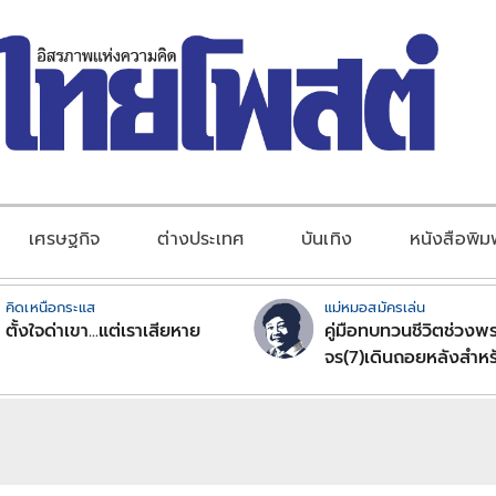
เศรษฐกิจ
ต่างประเทศ
บันเทิง
หนังสือพิม
คิดเหนือกระแส
แม่หมอสมัครเล่น
ตั้งใจด่าเขา...แต่เราเสียหาย
คู่มือทบทวนชีวิตช่วงพร
จร(7)เดินถอยหลังสำหร
ลัคนาราศีตอนที่2