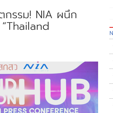
วัตกรรม! NIA ผนึก
น “Thailand
N