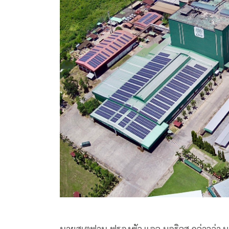
นายสเตฟาน ฟรองซัว แอล มอริลส กล่าวว่า ม