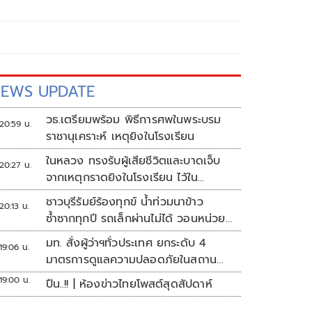
EWS UPDATE
วธ.เตรียมพร้อม พิธีการศพในพระบรม
20:59 น.
ราชานุเคราะห์ เหตุยิงในโรงเรียน
ในหลวง ทรงรับผู้เสียชีวิตและบาดเจ็บ
20:27 น.
จากเหตุกราดยิงในโรงเรียน ไว้ใน
พระบรมราชานุเคราะห์
ชาวบุรีรัมย์ร้องทุกข์ น้ำท่วมนาข้าว
20:13 น.
ซ้ำซากทุกปี รถเล็กผ่านไม่ได้ วอนหน่วย
งานเร่งแก้ไข
มท. สั่งผู้ว่าฯทั่วประเทศ ยกระดับ 4
19:06 น.
มาตรการดูแลความปลอดภัยในสถาน
ศึกษา
19:00 น.
ปืน..!! | ห้องข่าวไทยโพสต์สุดสัปดาห์