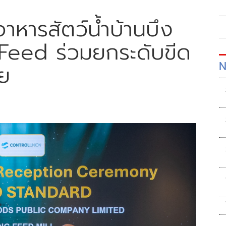
าหารสัตว์น้ำบ้านบึง
Feed ร่วมยกระดับขีด
N
ย