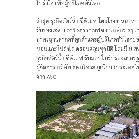
โปร่งใส เพื่อผู้บริโภคทั่วโลก
ล่าสุด ธุรกิจสัตว์น้ำ ซีพีเอฟ โดยโรงงานอาหารส
รับรอง ASC Feed Standard จากองค์กร Aquac
มาตรฐานสากลที่ลูกค้าและผู้บริโภคทั่วโลกยอม
ชอบและโปร่งใส ครอบคลุมทุกมิติ โดยมี น.สพ.
ธุรกิจสัตว์น้ำ ซีพีเอฟ รับมอบใบรับรองม
ผู้จัดการ บริษัท คอนโทรล ยูเนี่ยน (ประเทศไ
จาก ASC