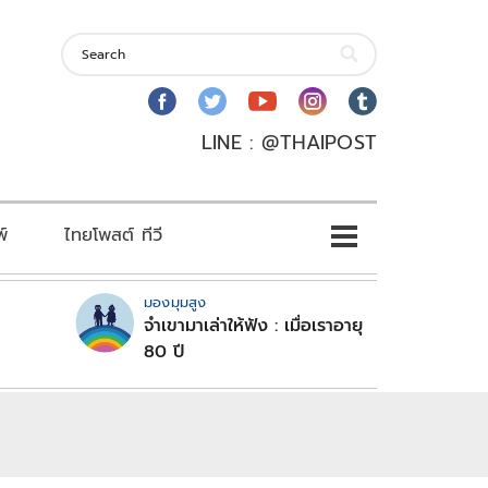
LINE : @THAIPOST
พ์
ไทยโพสต์ ทีวี
มองมุมสูง
จำเขามาเล่าให้ฟัง : เมื่อเราอายุ
80 ปี