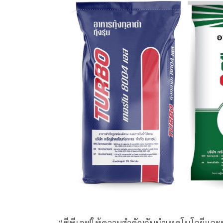
“ซีพีเอฟให้ความสำคัญกับนำเทคโนโลยีและน