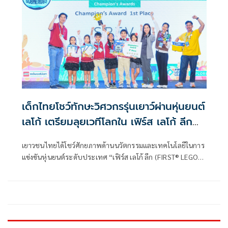
เด็กไทยโชว์ทักษะวิศวกรรุ่นเยาว์ผ่านหุ่นยนต์
เลโก้ เตรียมลุยเวทีโลกใน เฟิร์ส เลโก้ ลีก
2025
เยาวชนไทยได้โชว์ศักยภาพด้านนวัตกรรมและเทคโนโลยีในการ
แข่งขันหุ่นยนต์ระดับประเทศ “เฟิร์ส เลโก้ ลีก (FIRST® LEGO®
League 2025)” ภายใต้ธีมสำรวจใต้น้ำ