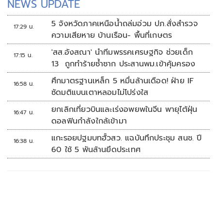
NEWS UPDATE
5 จังหวัดภาคเหนือน้ำถล่มอ่วม ปภ.สั่งสำรวจ
17:29 น.
ความเสียหาย บ้านเรือน- พื้นที่เกษตร
'สส.อังสณา' นำทีมพรรคเศรษฐกิจ ช่วยเด็ก
17:15 น.
13 ถูกทำร้ายซ้ำซาก ประสานพม.เข้าคุ้มครอง
ศึกมาตรฐานเหล็ก 5 หมื่นล้านเดือด! ฝ่าย IF
16:58 น.
ซัดมติแบนเตาหลอมไม่โปร่งใส
ยกเลิกเที่ยวบินและเร่งอพยพในจีน พายุไต้ฝุ่น
16:47 น.
ดอลฟินกำลังใกล้เข้ามา
แกะรอยปฐมบทฮั้วสว. แฉบันทึกประชุม สนช. ปี
16:38 น.
60 ใช้ 5 พันล้านยึดประเทศ