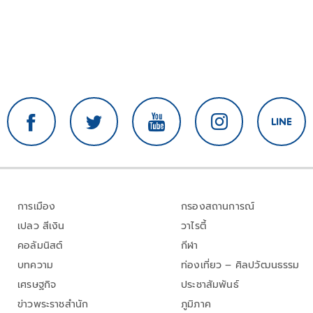
การเมือง
กรองสถานการณ์
เปลว สีเงิน
วาไรตี้
คอลัมนิสต์
กีฬา
บทความ
ท่องเที่ยว – ศิลปวัฒนธรรม
เศรษฐกิจ
ประชาสัมพันธ์
ข่าวพระราชสำนัก
ภูมิภาค