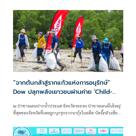
“SYL-OFF™ Protect” ซึ่งใช้ผลิตแผ่นรองสติ๊กเกอร์ เทปกาว
หรือ ฉลากกาว ที่ได้รับการรับรองความเป็นกลางทางคาร์บอน
ตามมาตรฐาน PAS 2060 อย่างเป็นทางการ ในงาน AWA
Southeast Asia Label and Release Liner Seminar 2025 ณ
กรุงเทพมหานคร
“จากต้นกล้าสู่รากแก้วแห่งการอนุรักษ์”
Dow ปลุกพลังเยาวชนผ่านค่าย ‘Child-
Len’ เรียน รักษ์ ป่าชายเลน
ณ ป่าชายเลนปากน้ำประแส จังหวัดระยอง ป่าชายเลนผืนใหญ่
ที่สุดของจังหวัดที่เคยถูกบุกรุกจากนากุ้งในอดีต บัดนี้กลับเขียว
ขจีและกลายเป็นห้องเรียนธรรมชาติแสนพิเศษ สำหรับเด็ก
มัธยมต้นกว่า 80 คน จาก 4 จังหวัดภาคตะวันออก ในค่าย
เยาวชน เรียน รักษ์ ป่าชายเลน “Child-Len