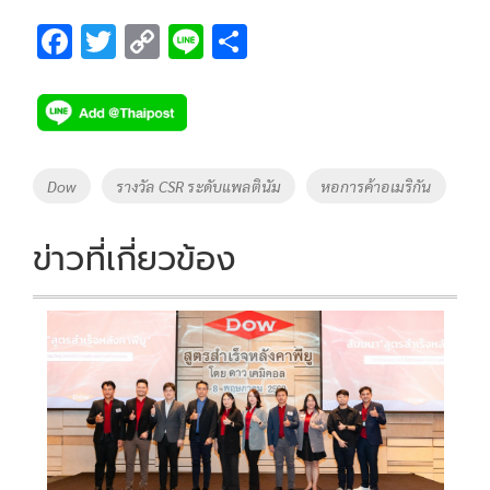
F
T
C
Li
S
ac
wi
o
n
h
e
tt
p
e
ar
b
er
y
e
o
Li
Tags
Dow
รางวัล CSR ระดับแพลตินัม
หอการค้าอเมริกัน
o
n
k
k
ข่าวที่เกี่ยวข้อง