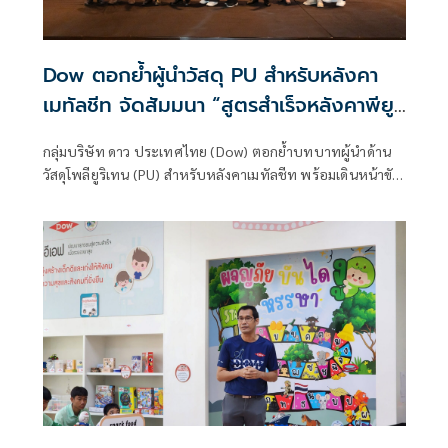
Dow ตอกย้ำผู้นำวัสดุ PU สำหรับหลังคา
เมทัลชีท จัดสัมมนา “สูตรสำเร็จหลังคาพียู”
ยกระดับมาตรฐานงานก่อสร้างไทย
กลุ่มบริษัท ดาว ประเทศไทย (Dow) ตอกย้ำบทบาทผู้นำด้าน
วัสดุโพลียูริเทน (PU) สำหรับหลังคาเมทัลชีท พร้อมเดินหน้าขับ
เคลื่อนอุตสาหกรรมก่อสร้างไทยสู่มาตรฐานที่สูงขึ้น ผ่านการจัด
สัมมนา “สูตรสำเร็จหลังคาพียู” ณ โรงแรมฮิลตัน พัทยา เมื่อวัน
ที่ 8 พฤษภาคม 2569 โดยมีผู้เข้าร่วมจากหลากหลายภาคส่วนใน
อุตสาหกรรม ทั้งผู้ผลิต ผู้รับเหมา สถาปนิก วิศวกร และหน่วย
งานที่เกี่ยวข้อง