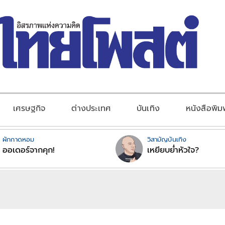
เศรษฐกิจ
ต่างประเทศ
บันเทิง
หนังสือพิม
ผักกาดหอม
วิสามัญบันเทิง
ออเดอร์จากคุก!
เหยียบย่ำหัวใจ?