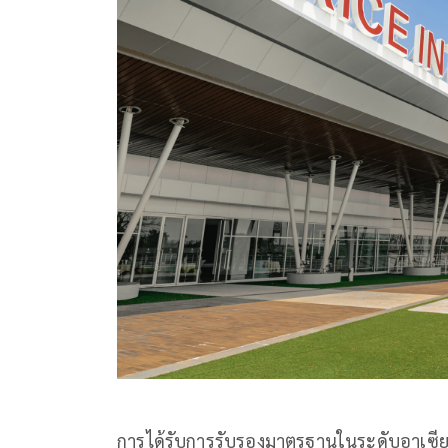
การได้รับการรับรองมาตรฐานในระดับอาเซียนคร