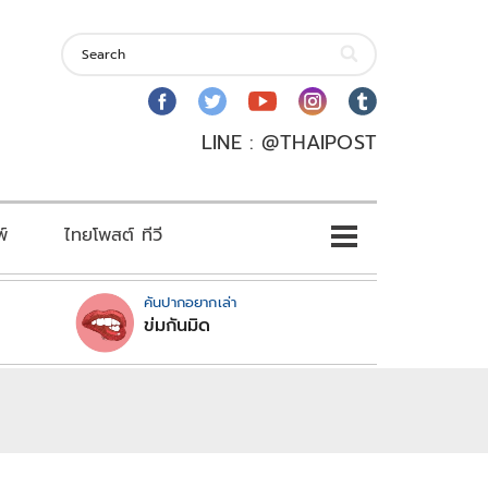
LINE : @THAIPOST
พ์
ไทยโพสต์ ทีวี
คันปากอยากเล่า
ข่มกันมิด