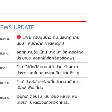
EWS UPDATE
LIVE ครบมุมข่าว กับ..นิธินาฏ ราช
11:34 น.
นิยม | ล่มซ้ำซาก ชาติสะดุด..!
ออกหมายจับ 'โทน บางแค' ข้อหาฉ้อโกง
11:21 น.
ประชาชน หลอกให้ซื้อกล้องส่องพระ
'โรม' ไล่บี้คดีสินบน 40 ล้าน ง้างปาก
11:10 น.
ตำรวจแจงไม่ออกหมายจับ 'นายคิว' คุม
เว็บพนัน
'โรม' ข้องใจโกงท้องถิ่นตัดตอนนักการ
11:07 น.
เมือง! ฟุ้งขยี้ต่อ
'อนุทิน' ต้อนรับ 'มิน อ่อง หล่าย' สม
11:05 น.
เกียรติ! นำตรวจแถวกองทหาร
เกียรติยศ