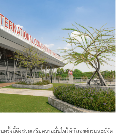
ั้งนี้จึงช่วยเสริมความมั่นใจให้กับองค์กรและผู้จัด