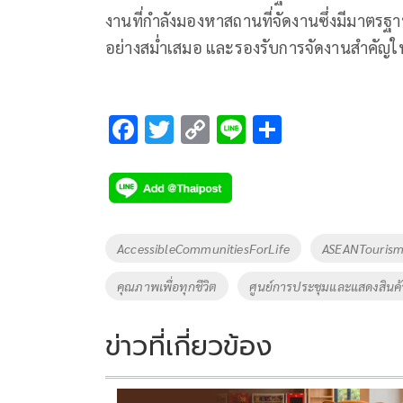
งานที่กำลังมองหาสถานที่จัดงานซึ่งมีมาตร
อย่างสม่ำเสมอ และรองรับการจัดงานสำคัญใ
F
T
C
Li
S
ac
wi
o
n
h
e
tt
p
e
ar
b
er
y
e
o
Li
Tags
AccessibleCommunitiesForLife
ASEANTouris
o
n
คุณภาพเพื่อทุกชีวิต
ศูนย์การประชุมและแสดงสินค้
k
k
ข่าวที่เกี่ยวข้อง