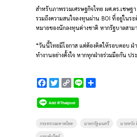
สำหรับภาพรวมเศรษฐกิจไทย ผศ.ดร.เชษฐา มอ
รวมถึงความสนใจลงทุนผ่าน BOI ที่อยู่ในระด
หมายของนักลงทุนต่างชาติ หากรัฐบาลสามา
“วันนี้ไทยมีโอกาส แต่ต้องคิดให้รอบคอบ ฝ่า
ทำงานอย่างตั้งใจ หากทุกฝ่ายร่วมมือกัน ป
F
T
C
Li
S
ac
wi
o
n
h
e
tt
p
e
ar
b
er
y
e
o
Li
Tags
กระทรวงมหาดไทย
นายกรัฐมนตรี
นายหวัง อี
o
n
แลนด์บริดจ์