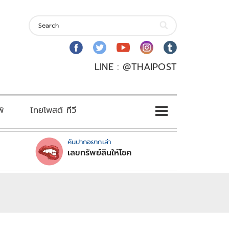
LINE : @THAIPOST
พ์
ไทยโพสต์ ทีวี
คันปากอยากเล่า
เลขทรัพย์สินให้โชค