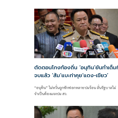
ตัดตอนโกงท้องถิ่น ‘อนุทิน’ยันทำเต็มที
จบแล้ว ‘ส้ม’แบะท่าคุย‘แดง-เขียว’
“อนุทิน” ไม่หวั่นถูกซักฟอกหลายปมร้อน ลั่นรัฐบาลไม่
จำเป็นต้องแจงปม สว.