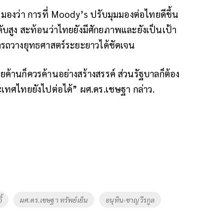
งว่า การที่ Moody’s ปรับมุมมองต่อไทยดีขึ้น
ับสูง สะท้อนว่าไทยยังมีศักยภาพและยังเป็นเป้า
รถวางยุทธศาสตร์ระยะยาวได้ชัดเจน
ยค้านก็ควรค้านอย่างสร้างสรรค์ ส่วนรัฐบาลก็ต้อง
ระเทศไทยยังไปต่อได้” ผศ.ดร.เชษฐา กล่าว.
้
ผศ.ดร.เชษฐา ทรัพย์เย็น
อนุทิน-ชาญวีรกูล