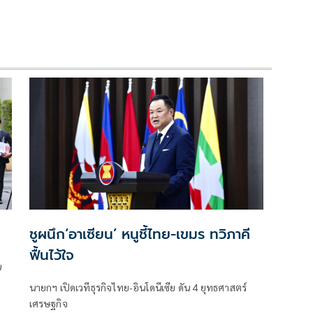
ชูผนึก‘อาเซียน’ หนูชี้ไทย-เขมร ทวิภาคี
ฟื้นไว้ใจ
น
นายกฯ เปิดเวทีธุรกิจไทย-อินโดนีเซีย ดัน 4 ยุทธศาสตร์
เศรษฐกิจ