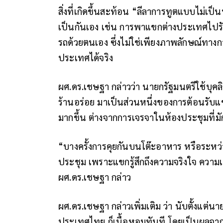
สิ่งที่เกิดขึ้นสะท้อน “ลีลาการทูตแบบไม่เป
เป็นกันเอง เช่น การพาแขกต่างประเทศไป
รถด้วยตนเอง ซึ่งไม่ใช่เพียงภาพลักษณ์ทางกา
ประเทศได้จริง
ผศ.ดร.เชษฐา กล่าวว่า นายกรัฐมนตรีใช้บุคลิ
ร้านอร่อย มาเป็นส่วนหนึ่งของการต้อนรั
มากขึ้น ต่างจากการเจรจาในห้องประชุมที่ม
“บางครั้งการคุยกันบนโต๊ะอาหาร หรือระหว
ประชุม เพราะแขกรู้สึกถึงความจริงใจ ควา
ผศ.ดร.เชษฐา กล่าว
ผศ.ดร.เชษฐา กล่าวเพิ่มเติม ว่า นับตั้งแต
ประเทศไทย ก็เนื้อหอมทันที โดยเป็นผลจากส