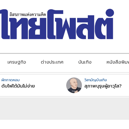
เศรษฐกิจ
ต่างประเทศ
บันเทิง
หนังสือพิม
ผักกาดหอม
วิสามัญบันเทิง
ดับไฟใต้มันไม่ง่าย
สุภาพบุรุษผู้อาวุโส?