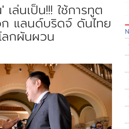
' เล่นเป็น!!! ใช้การทูต
ก แลนด์บริดจ์ ดันไทย
N
งโลกผันผวน