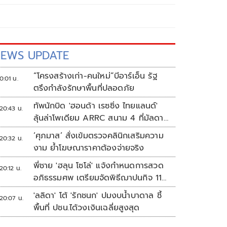
EWS UPDATE
“โครงสร้างเก่า-คนใหม่”บีอาร์เอ็น รัฐ
0:01 น.
ตรึงกำลังรักษาพื้นที่ปลอดภัย
ทัพนักบิด 'ฮอนด้า เรซซิ่ง ไทยแลนด์'
20:43 น.
ลุ้นล่าโพเดียม ARRC สนาม 4 ที่มัลดาลิ
กา
‘ศุภมาส’ สั่งเข้มตรวจคลินิกเสริมความ
20:32 น.
งาม ย้ำโฆษณาราคาต้องจ่ายจริง
พี่ชาย 'ฮลุน โซโล่' แจ้งกำหนดการสวด
20:12 น.
อภิธรรมศพ เตรียมจัดพิธีฌาปนกิจ 11
ส.ค.
'ลลิดา' โต้ 'รักชนก' ปมงบน้ำบาดาล ชี้
20:07 น.
พื้นที่ ปชน.ได้วงเงินเฉลี่ยสูงสุด