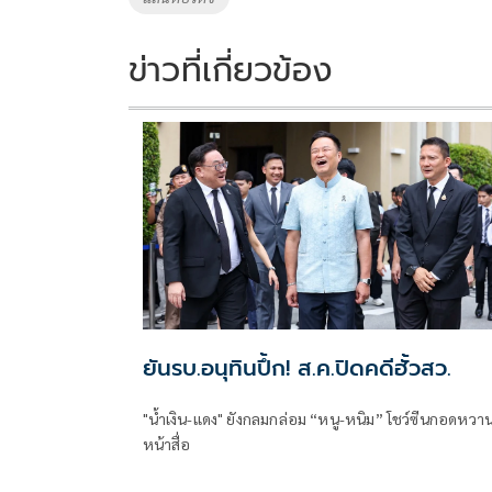
k
k
ข่าวที่เกี่ยวข้อง
ยันรบ.อนุทินปึ้ก! ส.ค.ปิดคดีฮั้วสว.
"น้ำเงิน-แดง" ยังกลมกล่อม “หนู-หนิม” โชว์ซีนกอดหวา
หน้าสื่อ