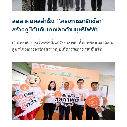
สสส.เผยผลสำเร็จ “โครงการอารักข์สา”
สร้างภูมิคุ้มกันเด็กเล็กต้านบุหรี่ไฟฟ้า
ครอบคลุม 70 จังหวัด
เด็กไทยเสี่ยงบุหรี่ไฟฟ้าตั้งแต่วัยอนุบาล! ทั้งใกล้ชิด และ ได้ลอง
สูบ “โครงการอารักข์สา” หนุนนวัตกรรมการเรียนรู้ สร้าง
ภูมิคุ้มกันทางความคิด ปลูกฝังทักษะชีวิตและการปฏิเสธปัจจัย
เสี่ยงตั้งแต่วัยเยาว์