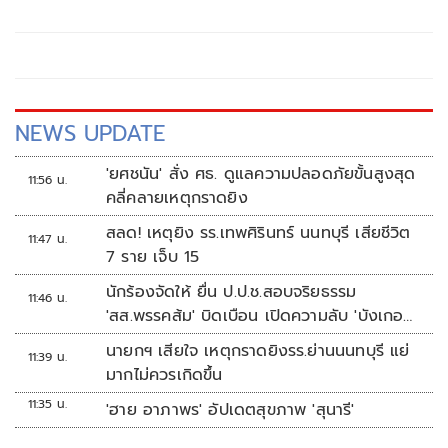
ลงทุนสุดคุ้มไปทั่วประเทศ
NEWS UPDATE
'ยศชนัน' สั่ง ศธ. ดูแลความปลอดภัยขั้นสูงสุด
11:56 น.
คลี่คลายเหตุกราดยิง
สลด! เหตุยิง รร.เทพศิรินทร์ นนทบุรี เสียชีวิต
11:47 น.
7 ราย เจ็บ 15
นักร้องจัดให้ ยื่น ป.ป.ช.สอบจริยธรรม
11:46 น.
'สส.พรรคส้ม' บิดเบือน เปิดความลับ 'บังเกอร์
ทหาร'
นายกฯ เสียใจ เหตุกราดยิงรร.ย่านนนทบุรี แย่
11:39 น.
มากไม่ควรเกิดขึ้น
11:35 น.
'ฮาย อาภาพร' อัปเดตสุขภาพ 'สุนารี'