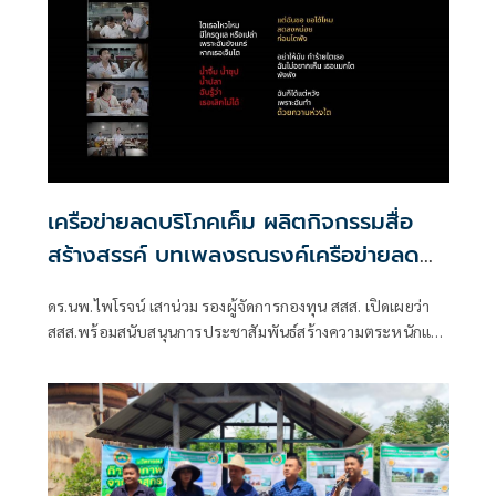
เครือข่ายลดบริโภคเค็ม ผลิตกิจกรรมสื่อ
สร้างสรรค์ บทเพลงรณรงค์เครือข่ายลด
เค็ม ชื่อเพลง “ด้วยความห่วงไต”
ดร.นพ.ไพโรจน์ เสาน่วม รองผู้จัดการกองทุน สสส. เปิดเผยว่า
สสส.พร้อมสนับสนุนการประชาสัมพันธ์สร้างความตระหนักและ
ต้องการสร้างผลลัพธ์เชิงบวกต่อสุขภาพประชาชนได้จริง