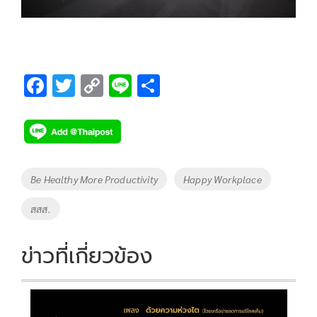
F
T
C
Li
S
ac
wi
o
n
h
e
tt
p
e
ar
b
er
y
e
o
Li
Tags
Be Healthy More Productivity
Happy Workplace
o
n
สสส.
k
k
ข่าวที่เกี่ยวข้อง