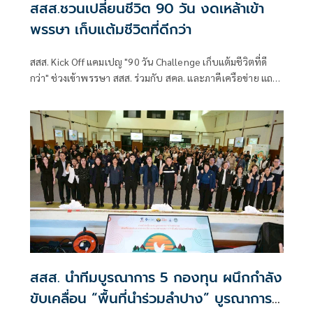
สสส.ชวนเปลี่ยนชีวิต 90 วัน งดเหล้าเข้า
พรรษา เก็บแต้มชีวิตที่ดีกว่า
สสส. Kick Off แคมเปญ "90 วัน Challenge เก็บแต้มชีวิตที่ดี
กว่า" ช่วงเข้าพรรษา สสส. ร่วมกับ สคล. และภาคีเครือข่าย แถลง
ข่าว โครงการรณรงค์ฤดูกาลสุขปลอดเหล้าและงดเหล้าเข้า
พรรษา ปี 2569
สสส. นำทีมบูรณาการ 5 กองทุน ผนึกกำลัง
ขับเคลื่อน “พื้นที่นำร่วมลำปาง” บูรณาการ