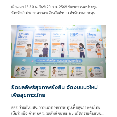
ด้านสิ่งแวดล้อม-สุขภาพ-โลกร้อน ฟื้นฟู
เมื่อเวลา 13.30 น. วันที่ 20 ก.ค. 2569 ที่อาคารหอประชุม
แม่น้ำวัง สร้างเมืองสุขภาวะที่ยั่งยืน
จังหวัดลำปาง ศาลากลางจังหวัดลำปาง สำนักงานกองทุน
สนับสนุนการสร้างเสริมสุขภาพ (สสส.) ร่วมกับจังหวัดลำปาง
สำนักงานคณะกรรมการส่งเสริมวิทยาศาสตร์ วิจัยและนวัตกรรม
ยึดผลลัพธ์สุขภาพยั่งยืน จัดงบแนวใหม่
เพื่อสุขภาวะไทย
สสส. ร่วมกับ มสช. วางแนวทางการลงทุนเพื่อสุขภาพคนไทย
เน้นร่วมมือ-จ่ายงบตามผลลัพธ์ ขยายผล 5 นวัตกรรมต้นแบบ