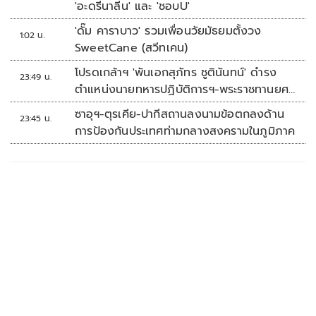
'อะดรีนาลีน' และ 'ชอบU'
'ดั๊ม คาราบาว' รวมเพื่อนวัยมัธยมตั้งวง
1:02 น.
SweetCane (สวีทเคน)
โปรดเกล้าฯ 'พันเอกสุภัทร ชูตินันทน์' ดำรง
23:49 น.
ตำแหน่งนายทหารปฏิบัติการฯ-พระราชทานยศ
'พลตรี'
ซาอุฯ-ตุรเคีย-ปากีสถานลงนามข้อตกลงด้าน
23:45 น.
การป้องกันประเทศท่ามกลางสงครามในภูมิภาค