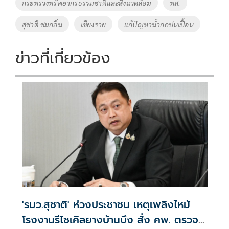
o
Li
Tags
กระทรวงทรัพยากรธรรมชาติและสิ่งแวดล้อม
ทส.
o
n
สุชาติ ชมกลิ่น
เชียงราย
แก้ปัญหาน้ำกกปนเปื้อน
k
k
ข่าวที่เกี่ยวข้อง
'รมว.สุชาติ' ห่วงประชาชน เหตุเพลิงไหม้
โรงงานรีไซเคิลยางบ้านบึง สั่ง คพ. ตรวจ