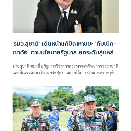
'รมว.สุชาติ' เดินหน้าแก้ปัญหาขยะ 'ทับเบิก-
เขาค้อ' ตามนโยบายรัฐบาล ยกระดับสู่แหล่ง
ท่องเที่ยวคาร์บอนต่ำ สร้างรายได้ควบคู่
นายสุชาติ ชมกลิ่น รัฐมนตรีว่าการกระทรวงทรัพยากรธรรมชาติ
รักษาสิ่งแวดล้อม
และสิ่งแวดล้อม เปิดเผยว่า รัฐบาลภายใต้การนำของนายอนุทิน
ชาญวีรกูล นายกรัฐมนตรี ให้ความสำคัญกับการบริหารจัดการ
ทรัพยากรธรรมชาติและสิ่งแวดล้อมควบคู่กับการพัฒนา
เศรษฐกิจและการท่องเที่ยวอย่างยั่งยืน