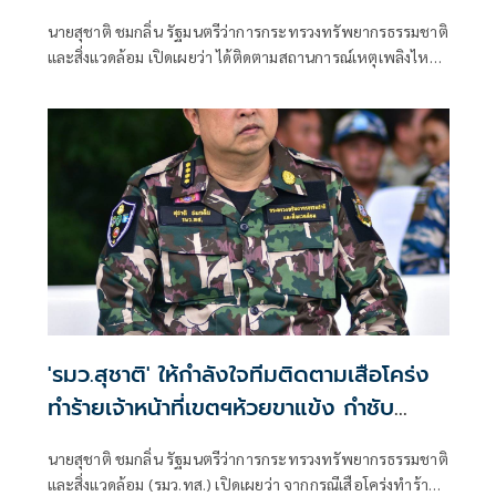
คุณภาพอากาศเข้ม-แจ้งเตือนประชาชนใกล้
นายสุชาติ ชมกลิ่น รัฐมนตรีว่าการกระทรวงทรัพยากรธรรมชาติ
ชิด
และสิ่งแวดล้อม เปิดเผยว่า ได้ติดตามสถานการณ์เหตุเพลิงไหม้
โรงงานรีไซเคิลยางรถยนต์ บริษัท ซิน อี้ ไท่ อินดัสเตรียล เทรด
จำกัด ตำบลคลองกิ่ว อำเภอบ้านบึง จังหวัดชลบุรี อย่างใกล้ชิด
ด้วยความห่วงใยผลกระทบด้านมลพิษและสุขภาพของ
ประชาชน พร้อมสั่งการให้กรมควบคุมมลพิษ (คพ.) บูรณาการ
หน่วยงานที่เกี่ยวข้อง เร่งสนับสนุนการระงับเหตุ ตรวจสอบ
คุณภาพอากาศและสิ่งแวดล้อม รวมถึงแจ้งเตือนประชาชนอย่าง
ต่อเนื่องจนกว่าสถานการณ์จะคลี่คลาย
'รมว.สุชาติ' ให้กำลังใจทีมติดตามเสือโคร่ง
ทำร้ายเจ้าหน้าที่เขตฯห้วยขาแข้ง กำชับ
ระมัดระวังความปลอดภัยขั้นสูงสุด หลัง
นายสุชาติ ชมกลิ่น รัฐมนตรีว่าการกระทรวงทรัพยากรธรรมชาติ
กรมอุทยานฯ แถลงความคืบหน้ากรณีเจ้า
และสิ่งแวดล้อม (รมว.ทส.) เปิดเผยว่า จากกรณีเสือโคร่งทำร้าย