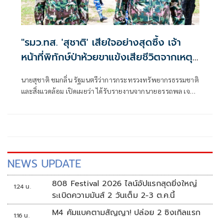
"รมว.ทส. 'สุชาติ' เสียใจอย่างสุดซึ้ง เจ้า
หน้าที่พิทักษ์ป่าห้วยขาแข้งเสียชีวิตจากเหตุ
ถูกสัตว์ป่าทำร้าย สั่งดูแลครอบครัวเต็มที่
นายสุชาติ ชมกลิ่น รัฐมนตรีว่าการกระทรวงทรัพยากรธรรมชาติ
พร้อมยกระดับมาตรการความปลอดภัยเจ้า
และสิ่งแวดล้อม เปิดเผยว่า ได้รับรายงานจากนายอรรถพล เจริญ
หน้าที่"
ชันษา อธิบดีกรมอุทยานแห่งชาติ สัตว์ป่า และพันธุ์พืช กรณีนา
ยศักรินทร์ วิชาจารย์ พนักงานราชการ สังกัดเขตรักษาพันธุ์สัตว์
ป่าห้วยขาแข้ง เสียชีวิตจากเหตุถูกสัตว์ป่าทำร้าย ระหว่างปฏิบัติ
หน้าที่ในพื้นที่ เมื่อช่วงเช้าวันนี้
NEWS UPDATE
808 Festival 2026 ไลน์อัปแรกสุดยิ่งใหญ่
1:24 น.
ระเบิดความมันส์ 2 วันเต็ม 2-3 ต.ค.นี้
M4 คัมแบคตามสัญญา! ปล่อย 2 ซิงเกิลแรก
1:16 น.