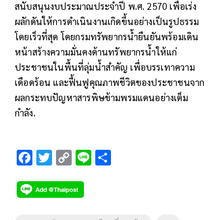
สนับสนุนงบประมาณประจำปี พ.ศ. 2570 เพื่อเร่ง
ผลักดันให้การดำเนินงานเกิดขึ้นอย่างเป็นรูปธรรม
โดยเร็วที่สุด โดยกรมทรัพยากรน้ำยืนยันพร้อมเดิน
หน้าสร้างความมั่นคงด้านทรัพยากรน้ำให้แก่
ประชาชนในพื้นที่ลุ่มน้ำสำคัญ เพื่อบรรเทาความ
เดือดร้อน และฟื้นฟูคุณภาพชีวิตของประชาชนจาก
ผลกระทบปัญหาสารพิษข้ามพรมแดนอย่างเต็ม
กำลัง.
F
T
C
Li
S
ac
wi
o
n
h
e
tt
p
e
ar
b
er
y
e