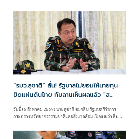
หน้าเสียชีวิต
เจ้าหน้าที่พิทักษ์ป่าเขตรักษาพันธุ์สัตว์ป่าห้วยขาแข้งเสียชีวิต
ตนได้ติดตามสถานการณ์ดังกล่าวอย่างใกล้ชิด พร้อมแสดงความ
ห่วงใยต่อเจ้าหน้าที่ผู้ปฏิบัติงานในพื้นที่ และได้กำชับให้หน่วย
งานยกระดับมาตรการความปลอดภัยขั้นสูงสุดในการปฏิบัติ
ภารกิจเพื่อความปลอดภัยของผู้ปฏิบัติงาน
“รมว.สุชาติ” ลั่น! รัฐบาลไม่ยอมให้นายทุน
ยึดแผ่นดินไทย ทับลานเห็นผลแล้ว “ส
ตาร์เวลล์ การ์เด้นโฮม” รื้อเองคืบ 40%
วันนี้ (6 สิงหาคม 2569) นายสุชาติ ชมกลิ่น รัฐมนตรีว่าการ
เตือนผู้ฝ่าฝืนเจอมาตรการทางกฎหมาย
กระทรวงทรัพยากรธรรมชาติและสิ่งแวดล้อม เปิดเผยว่า สืบ
เนื่องจากเมื่อวันที่ 31 กรกฎาคม 2569 ตนได้ลงพื้นที่จังหวัด
นครราชสีมา