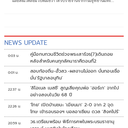
และสิ่งแวดล้อม เปิดเผยว่า ได้รับรายงานจากกรมอุทยานแห่ง
ชาติ สัตว์ป่า แล
NEWS UPDATE
คู่มือทบทวนชีวิตช่วงพระเสาร์จร(7)เดินถอย
0:03 น.
หลังสำหรับคนทุกลัคนาราศีตอนที่2
สอบท้องถิ่น-ฮั้วสว.-ผลงานไม่ออก บั่นทอนเชื่อ
0:01 น.
มั่น'รัฐบาลอนุทิน'
'ลิโอเนล เมสซี' สูญเสียคุณพ่อ 'ฮอร์เก' จากไป
22:37 น.
อย่างสงบในวัย 68 ปี
'ไทย' เปิดบ้านชนะ 'เมียนมา' 2-0 จาก 2 จุด
22:26 น.
โทษ เข้ารอบรองฯ บอลอาเซียน ดวล 'สิงคโปร์'
วธ.เตรียมพร้อม พิธีการศพในพระบรมราชานุ
20:59 น.