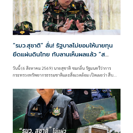
“รมว.สุชาติ” ลั่น! รัฐบาลไม่ยอมให้นายทุน
ยึดแผ่นดินไทย ทับลานเห็นผลแล้ว “ส
ตาร์เวลล์ การ์เด้นโฮม” รื้อเองคืบ 40%
วันนี้ (6 สิงหาคม 2569) นายสุชาติ ชมกลิ่น รัฐมนตรีว่าการ
เตือนผู้ฝ่าฝืนเจอมาตรการทางกฎหมาย
กระทรวงทรัพยากรธรรมชาติและสิ่งแวดล้อม เปิดเผยว่า สืบ
เนื่องจากเมื่อวันที่ 31 กรกฎาคม 2569 ตนได้ลงพื้นที่จังหวัด
นครราชสีมา