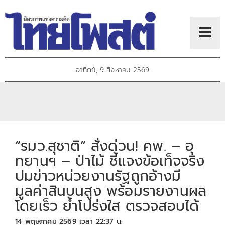
อาทิตย์, 9 สิงหาคม 2569
“รมว.สุชาติ” สั่งด่วน! คพ. – อุ
ทยานฯ – ป่าไม้ ชี้แจงข้อเท็จจริง
ปมข่าวหน่วยงานรัฐถูกอ้างมี
มูลค่าสินบนสูง พร้อมรายงานผล
โดยเร็ว ย้ำโปร่งใส ตรวจสอบได้
14 พฤษภาคม 2569 เวลา 22:37 น.