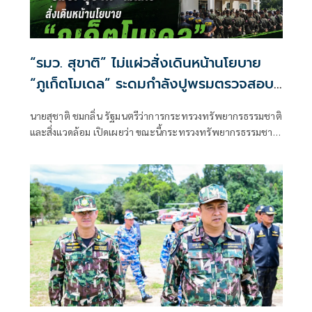
“รมว. สุขาติ” ไม่แผ่วสั่งเดินหน้านโยบาย
“ภูเก็ตโมเดล” ระดมกำลังปูพรมตรวจสอบ
พื้นที่ทั้งเกาะภูเก็ต อีก 40 จุด พร้อมเร่ง
นายสุชาติ ชมกลิ่น รัฐมนตรีว่าการกระทรวงทรัพยากรธรรมชาติ
ผลักดันประกาศป่านันทนาการหาดนุ้ย ภูเก็ต
และสิ่งแวดล้อม เปิดเผยว่า ขณะนี้กระทรวงทรัพยากรธรรมชาติ
เพื่อประชาชนได้เข้าใช้ประโยชน์
และสิ่งแวดล้อม