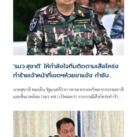
'รมว.สุชาติ' ให้กำลังใจทีมติดตามเสือโคร่ง
ทำร้ายเจ้าหน้าที่เขตฯห้วยขาแข้ง กำชับ
ระมัดระวังความปลอดภัยขั้นสูงสุด หลัง
นายสุชาติ ชมกลิ่น รัฐมนตรีว่าการกระทรวงทรัพยากรธรรมชาติ
กรมอุทยานฯ แถลงความคืบหน้ากรณีเจ้า
และสิ่งแวดล้อม (รมว.ทส.) เปิดเผยว่า จากกรณีเสือโคร่งทำร้าย
หน้าเสียชีวิต
เจ้าหน้าที่พิทักษ์ป่าเขตรักษาพันธุ์สัตว์ป่าห้วยขาแข้งเสียชีวิต
ตนได้ติดตามสถานการณ์ดังกล่าวอย่างใกล้ชิด พร้อมแสดงความ
ห่วงใยต่อเจ้าหน้าที่ผู้ปฏิบัติงานในพื้นที่ และได้กำชับให้หน่วย
งานยกระดับมาตรการความปลอดภัยขั้นสูงสุดในการปฏิบัติ
ภารกิจเพื่อความปลอดภัยของผู้ปฏิบัติงาน