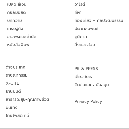
เปลว สีเงิน
วาไรตี้
คอลัมนิสต์
กีฬา
บทความ
ท่องเที่ยว – ศิลปวัฒนธรรม
เศรษฐกิจ
ประชาสัมพันธ์
ข่าวพระราชสำนัก
ภูมิภาค
หนังสือพิมพ์
สิ่งแวดล้อม
ต่างประเทศ
PR & PRESS
อาชญากรรม
เกี่ยวกับเรา
X-CITE
ติดต่อและ สนับสนุน
ยานยนต์
สาธารณสุข-คุณภาพชีวิต
Privacy Policy
บันเทิง
ไทยโพสต์ ทีวี