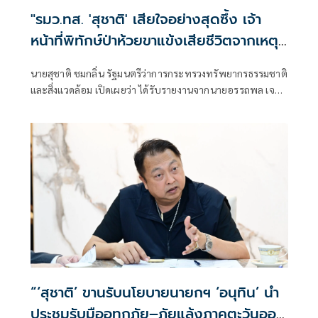
"รมว.ทส. 'สุชาติ' เสียใจอย่างสุดซึ้ง เจ้า
หน้าที่พิทักษ์ป่าห้วยขาแข้งเสียชีวิตจากเหตุ
ถูกสัตว์ป่าทำร้าย สั่งดูแลครอบครัวเต็มที่
นายสุชาติ ชมกลิ่น รัฐมนตรีว่าการกระทรวงทรัพยากรธรรมชาติ
พร้อมยกระดับมาตรการความปลอดภัยเจ้า
และสิ่งแวดล้อม เปิดเผยว่า ได้รับรายงานจากนายอรรถพล เจริญ
หน้าที่"
ชันษา อธิบดีกรมอุทยานแห่งชาติ สัตว์ป่า และพันธุ์พืช กรณีนา
ยศักรินทร์ วิชาจารย์ พนักงานราชการ สังกัดเขตรักษาพันธุ์สัตว์
ป่าห้วยขาแข้ง เสียชีวิตจากเหตุถูกสัตว์ป่าทำร้าย ระหว่างปฏิบัติ
หน้าที่ในพื้นที่ เมื่อช่วงเช้าวันนี้
“‘สุชาติ’ ขานรับนโยบายนายกฯ ‘อนุทิน’ นำ
ประชุมรับมืออุทกภัย–ภัยแล้งภาคตะวันออก