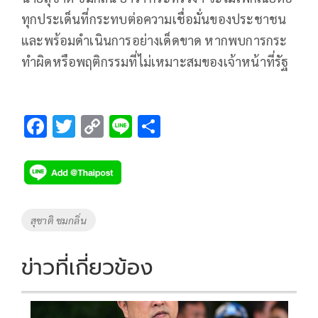
ทุกประเด็นที่กระทบต่อความเชื่อมั่นของประชาชน
และพร้อมดำเนินการอย่างเด็ดขาด หากพบการกระ
ทำผิดหรือพฤติกรรมที่ไม่เหมาะสมของเจ้าหน้าที่รัฐ
F
T
C
Li
S
ac
wi
o
n
h
e
tt
p
e
ar
b
er
y
e
o
Li
Tags
สุชาติ ชมกลิ่น
o
n
k
k
ข่าวที่เกี่ยวข้อง