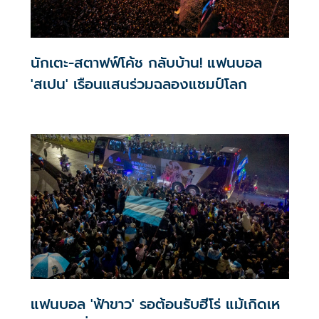
นักเตะ-สตาฟฟ์โค้ช กลับบ้าน! แฟนบอล
'สเปน' เรือนแสนร่วมฉลองแชมป์โลก
แฟนบอล 'ฟ้าขาว' รอต้อนรับฮีโร่ แม้เกิดเห