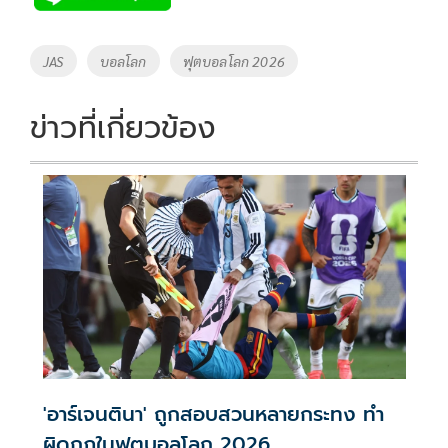
b
er
y
e
o
Li
Tags
JAS
บอลโลก
ฟุตบอลโลก 2026
o
n
k
k
ข่าวที่เกี่ยวข้อง
'อาร์เจนตินา' ถูกสอบสวนหลายกระทง ทำ
ผิดกฎในฟุตบอลโลก 2026