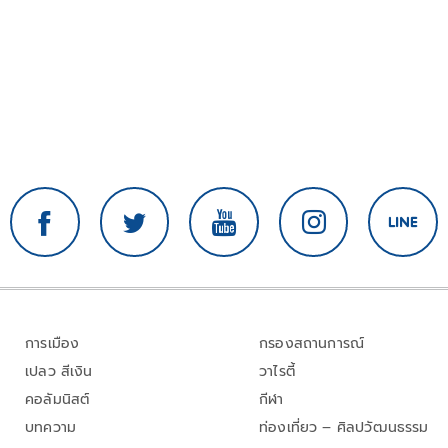
การเมือง
กรองสถานการณ์
เปลว สีเงิน
วาไรตี้
คอลัมนิสต์
กีฬา
บทความ
ท่องเที่ยว – ศิลปวัฒนธรรม