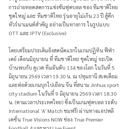
การถ่ายทอดสดการแข่งขันฟุตบอล ของ ทีมชาติไทย
ชุดใหญ่ และ ทีมชาติไทย รุ่นอายุไม่เกิน 23 ปี สู้ศึก
ทัวร์นาเมนต์สำคัญ อย่างเป็นทางการ ในรูปแบบ
OTT และ IPTV (Exclusive)
โดยเตรียมประเดิมยิงสดนัดแรกในเกมปฏิทิน ฟีฟ่า
เดย์ เดือนมิถุนายน ที่ ทีมชาติไทย ชุดใหญ่ จะเปิด
บ้านพบกับ คูเวต ทีมอันดับ 134 ของโลก ในวันที่ 5
มิถุนายน 2569 เวลา 19.30 น. ณ ปทุมธานี สเตเดียม
และต่อด้วยเกมบุกไปเยือน จีน ที่สนาม Jinhua sport
city stadium ในวันที่ 9 มิถุนายน 2569 เวลา 18.30
น. (ตามเวลาประเทศไทย) ซึ่งเป็นเกมฟุตบอล ระดับ
International 'A' Match ชมฟรี! ผ่านทางแอปพลิ
เคชั่น True Visions NOW ช่อง True Premier
Football 4 และทาง Live Event