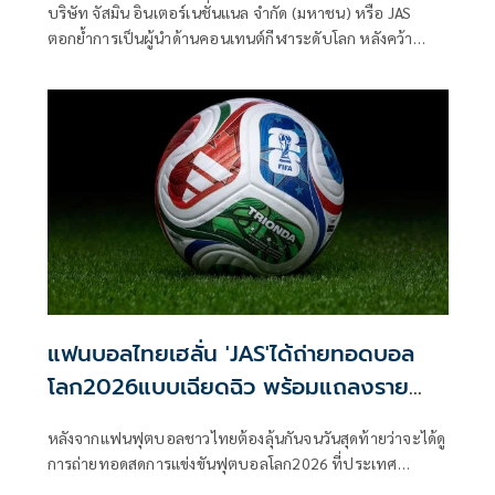
บริษัท จัสมิน อินเตอร์เนชั่นแนล จำกัด (มหาชน) หรือ JAS
ตอกย้ำการเป็นผู้นำด้านคอนเทนต์กีฬาระดับโลก หลังคว้า
ลิขสิทธิ์ถ่ายทอดสดการแข่งขันวอลเลย์บอลหญิงรายการใหญ่
Volleyball Nations League 2026 (VNL 2026) พร้อมส่งต่อ
ความมันส์ให้แฟนกีฬาชาวไทยรับชมผ่านแพลตฟอร์มมิ่ง
Monomax และ ช่อง MONOMAX SPORTS อย่างต่อเนื่อง หลัง
จากจบการแข่งขันสัปดาห์แรกที่เมืองหนานจิง สาธารณรัฐ
ประชาชนจีน ศึก VNL 2026 เดินทางเข้าสู่การแข่งขันสัปดาห์ที่
2 โดยมี 18 ชาติร่วมประชันฝีมือ ซึ่งประเทศไทยได้รับเกียรติ
เป็นเจ้าภาพจัดการแข่งขัน ระหว่างวันที่ 17-21 มิถุนายน 2569
ณ
แฟนบอลไทยเฮลั่น 'JAS'ได้ถ่ายทอดบอล
โลก2026แบบเฉียดฉิว พร้อมแถลงราย
ละเอียดบ่าย11มิ.ย.นี้
หลังจากแฟนฟุตบอลชาวไทยต้องลุ้นกันจนวันสุดท้ายว่าจะได้ดู
การถ่ายทอดสดการแข่งขันฟุตบอลโลก2026 ที่ประเทศ
สหรัฐอเมริกา,แคนาดาและเม็กซืโก ร่วมกันเป็นเจ้าภาพจะเปิด