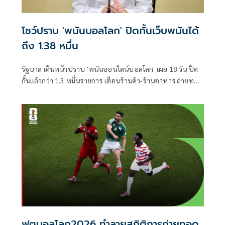
โชว์ปราบ 'พนันบอลโลก' ปิดกั้นเว็บพนันได้
ถึง 1.38 หมื่น
รัฐบาล เดินหน้าปราบ 'พนันออนไลน์บอลโลก' เผย 18 วัน ปิด
กั้นแล้วกว่า 1.3 หมื่นรายการ เตือนร้านค้า-ร้านอาหาร ถ่ายทอด
สดโดยไม่ได้รับอนุญาต โทษจำคุก 4 ปี ปรับ 8 แสนบาท
ฟุตบอลโลก2026 ทําลายสถิติการถ่ายทอด