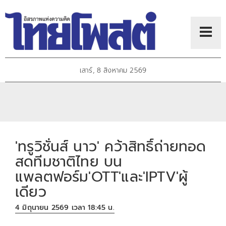
เสาร์, 8 สิงหาคม 2569
'ทรูวิชั่นส์ นาว' คว้าสิทธิ์ถ่ายทอด
สดทีมชาติไทย บน
แพลตฟอร์ม'OTT'และ'IPTV'ผู้
เดียว
4 มิถุนายน 2569 เวลา 18:45 น.