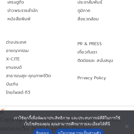
เศรษฐกิจ
ประชาสัมพันธ์
ข่าวพระราชสำนัก
ภูมิภาค
หนังสือพิมพ์
สิ่งแวดล้อม
ต่างประเทศ
PR & PRESS
อาชญากรรม
เกี่ยวกับเรา
X-CITE
ติดต่อและ สนับสนุน
ยานยนต์
สาธารณสุข-คุณภาพชีวิต
Privacy Policy
บันเทิง
ไทยโพสต์ ทีวี
Copyright© thaipost.net, All rights reserved.,
เราใช้คุกกี้เพื่อพัฒนาประสิทธิภาพ และประสบการณ์ที่ดีในการใช้
เว็บไซต์ของคุณ คุณสามารถศึกษารายละเอียดได้ที่นี่
ออกแบบเว็บ จัดทำเว็บไซต์โดย iDesign
ยินยอม
นโยบายความเป็นส่วนตัว